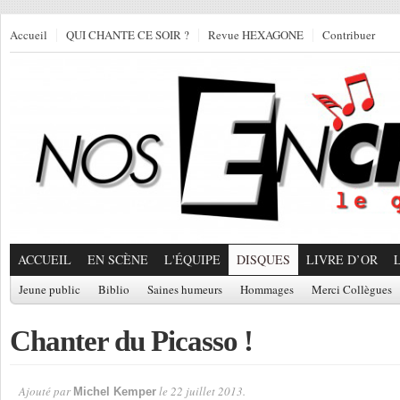
Accueil
QUI CHANTE CE SOIR ?
Revue HEXAGONE
Contribuer
ACCUEIL
EN SCÈNE
L'ÉQUIPE
DISQUES
LIVRE D’OR
Jeune public
Biblio
Saines humeurs
Hommages
Merci Collègues
Chanter du Picasso !
Ajouté par
le 22 juillet 2013.
Michel Kemper
Par