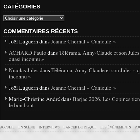
CATÉGORIES
COMMENTAIRES RÉCENTS
Joël Luguern dans
Jeanne Cherhal « Canicule »
ACHARD Paulo
dans
Télérama, Anny-Claude et son Jules
quasi inconnu »
Nicolas Jules
dans
Télérama, Anny-Claude et son Jules « q
inconnu »
Joël Luguern dans
Jeanne Cherhal « Canicule »
Marie-Christine André dans
Barjac 2026. Les Copines tie
le bon bout
ACCUEIL
EN SCÈNE
INTERVIEWS
LANCER DE DISQUE
LES ÉVÉNEMENTS
PO