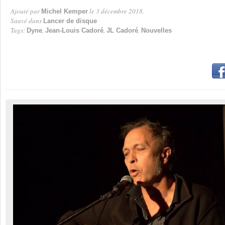
Ajouté par
le 3 décembre 2018.
Michel Kemper
Par
Sauvé dans
Lancer de disque
Tags:
,
,
,
Dyne
Jean-Louis Cadoré
JL Cadoré
Nouvelles