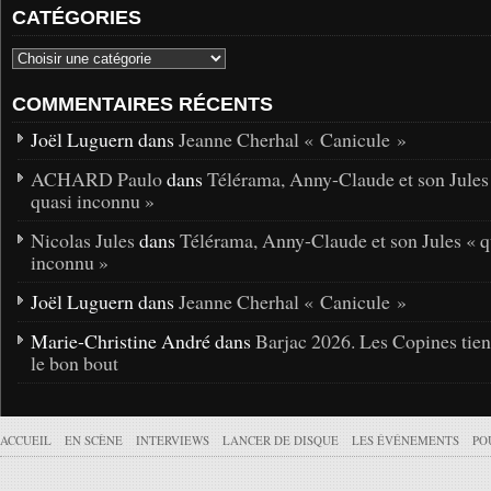
CATÉGORIES
COMMENTAIRES RÉCENTS
Joël Luguern dans
Jeanne Cherhal « Canicule »
ACHARD Paulo
dans
Télérama, Anny-Claude et son Jules
quasi inconnu »
Nicolas Jules
dans
Télérama, Anny-Claude et son Jules « q
inconnu »
Joël Luguern dans
Jeanne Cherhal « Canicule »
Marie-Christine André dans
Barjac 2026. Les Copines tie
le bon bout
ACCUEIL
EN SCÈNE
INTERVIEWS
LANCER DE DISQUE
LES ÉVÉNEMENTS
PO