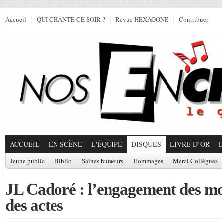
Accueil
QUI CHANTE CE SOIR ?
Revue HEXAGONE
Contribuer
ACCUEIL
EN SCÈNE
L'ÉQUIPE
DISQUES
LIVRE D’OR
Jeune public
Biblio
Saines humeurs
Hommages
Merci Collègues
JL Cadoré : l’engagement des mot
des actes