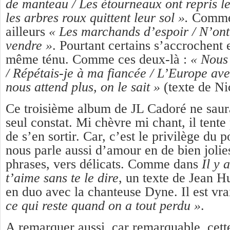
de manteau / Les étourneaux ont repris l
les arbres roux quittent leur sol ».
Comme 
ailleurs
« Les marchands d’espoir / N’ont 
vendre »
. Pourtant certains s’accrochent 
même ténu. Comme ces deux-là :
« Nous
/ Répétais-je à ma fiancée / L’Europe ave
nous attend plus, on le sait »
(texte de Ni
Ce troisième album de JL Cadoré ne saura
seul constat. Mi chèvre mi chant, il tente 
de s’en sortir. Car, c’est le privilège du po
nous parle aussi d’amour en de bien jolies
phrases, vers délicats. Comme dans
Il y 
t’aime sans te le dire
, un texte de Jean H
en duo avec la chanteuse Dyne. Il est vr
ce qui reste quand on a tout perdu »
.
A remarquer aussi, car remarquable, cett