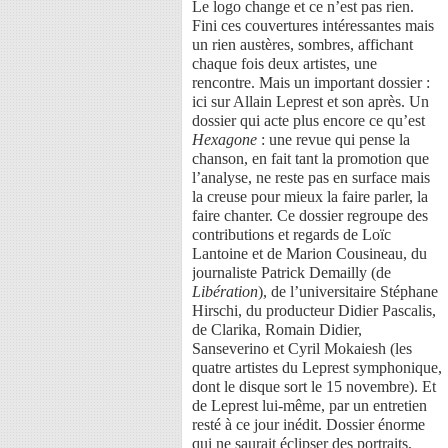
Le logo change et ce n’est pas rien.
Fini ces couvertures intéressantes mais
un rien austères, sombres, affichant
chaque fois deux artistes, une
rencontre. Mais un important dossier :
ici sur Allain Leprest et son après. Un
dossier qui acte plus encore ce qu’est
Hexagone
: une revue qui pense la
chanson, en fait tant la promotion que
l’analyse, ne reste pas en surface mais
la creuse pour mieux la faire parler, la
faire chanter. Ce dossier regroupe des
contributions et regards de Loïc
Lantoine et de Marion Cousineau, du
journaliste Patrick Demailly (de
Libération
), de l’universitaire Stéphane
Hirschi, du producteur Didier Pascalis,
de Clarika, Romain Didier,
Sanseverino et Cyril Mokaiesh (les
quatre artistes du Leprest symphonique,
dont le disque sort le 15 novembre). Et
de Leprest lui-même, par un entretien
resté à ce jour inédit. Dossier énorme
qui ne saurait éclipser des portraits,