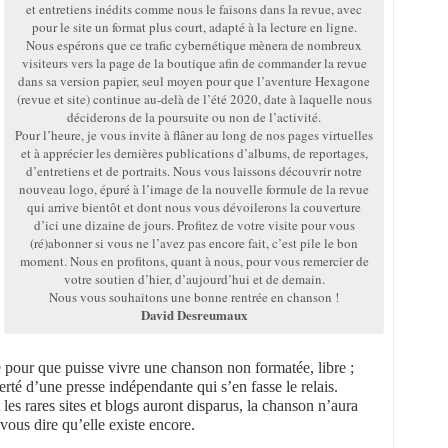
et entretiens inédits comme nous le faisons dans la revue, avec
pour le site un format plus court, adapté à la lecture en ligne.
Nous espérons que ce trafic cybernétique mènera de nombreux
visiteurs vers la page de la boutique afin de commander la revue
dans sa version papier, seul moyen pour que l’aventure Hexagone
(revue et site) continue au-delà de l’été 2020, date à laquelle nous
déciderons de la poursuite ou non de l’activité.
Pour l’heure, je vous invite à flâner au long de nos pages virtuelles
et à apprécier les dernières publications d’albums, de reportages,
d’entretiens et de portraits. Nous vous laissons découvrir notre
nouveau logo, épuré à l’image de la nouvelle formule de la revue
qui arrive bientôt et dont nous vous dévoilerons la couverture
d’ici une dizaine de jours. Profitez de votre visite pour vous
(ré)abonner si vous ne l’avez pas encore fait, c’est pile le bon
moment. Nous en profitons, quant à nous, pour vous remercier de
votre soutien d’hier, d’aujourd’hui et de demain.
Nous vous souhaitons une bonne rentrée en chanson !
David Desreumaux
e pour que puisse vivre une chanson non formatée, libre ;
erté d’une presse indépendante qui s’en fasse le relais.
les rares sites et blogs auront disparus, la chanson n’aura
ous dire qu’elle existe encore.