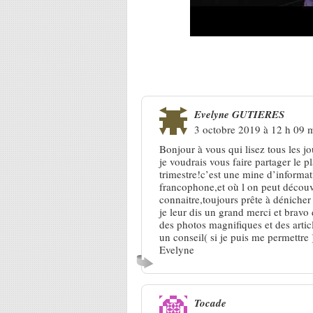
4 Réponses à
Hexagone, ça pas
Evelyne GUTIERES
3 octobre 2019 à 12 h 09 
Bonjour à vous qui lisez tous les j
je voudrais vous faire partager le 
trimestre!c’est une mine d’informat
francophone,et où l on peut découvr
connaitre,toujours prête à dénicher 
je leur dis un grand merci et bravo
des photos magnifiques et des artic
un conseil( si je puis me permettre
Evelyne
Tocade