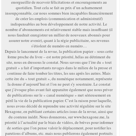
enorgueillir de recevoir félicitations et encouragements au
quotidien. Tout cela se fait au prix d’un acharnement
insoupçonnable, car nous sommes bien incapables financièrement
de créer les emplois (communication et administratif)
indispensables au bon développement de notre activité. Le
nombre d’abonnements est relativement stable mais insuffisant (il
nous faudrait enregistrer un millier de nouveaux abonnés pour
assurer notre avenir), quant à la régie publicitaire, ses revenus
s’étiolent de numéro en numéro…
Depuis le lancement de la revue, la publication papier – sous cette
forme proche du livre – est notre priorité, hélas au détriment du
site, nous en dressons le constat. Nous savons que l’ère du « tout
gratuit » a fait d’importants ravages dans le milieu de la presse et
continue de faire tomber les titres, les uns après les autres. Mais
cette ère du « tout gratuit », du numérique notamment, représente
la donne d’aujourd’hui et l’on ne peut s’y soustraire. Le constat
que j’évoque plus avant fait apparaitre également que nous priver
de publications sur le « canal numérique » met sérieusement en
péril la vie de la publication papier. C’est la raison pour laquelle,
nous avons décidé de reprendre une activité régulière sur le site
Hexagone, en publiant certains articles issus de la revue, ainsi que
du contenu inédit. Nous donnerons, sur www.hexagone.me, la
priorité à l’actualité par le biais de vidéos, de brèves pour informer
de sorties que l’on pense valoir le déplacement, pour notifier les
parutions d’albums, etc. mais nous publierons également portraits