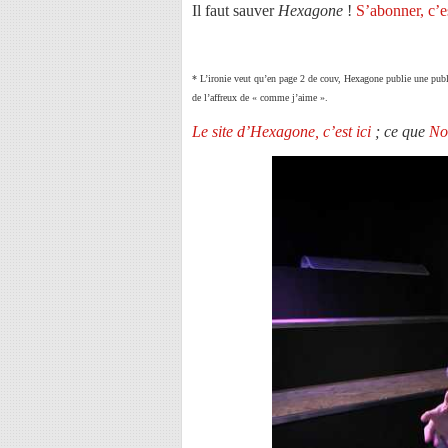
Il faut sauver
Hexagone
!
S’abonner, c’es
* L’ironie veut qu’en page 2 de couv, Hexagone publie une publi
de l’affreux de « comme j’aime ».
Le site d’Hexagone, c’est ici
; ce que
Nos