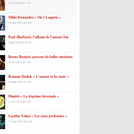
14 avr 2010 at 1:57
Nilda Fernandez « On t’a appris »
19 mai 2023 at 8:49
Paul (Barbieri), l’album de l’amour fou
5 mar 2020 at 10:04
Bruno Bazinet, passeur de belles émotions
19 avr 2022 at 5:26
Romain Dudek « L’amour et les mots »
26 mai 2015 at 6:00
Dimitri « La déprime hivernale »
11 oct 2012 at 6:00
Laetitia Velma « Les eaux profondes »
17 sept 2012 at 6:00