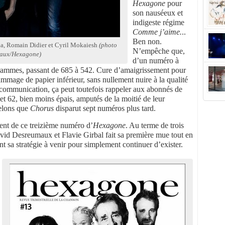
Hexagone
pour
son nauséeux et
indigeste régime
Comme j’aime.
..
Ben non.
ka, Romain Didier et Cyril Mokaiesh
(photo
N’empêche que,
aux/Hexagone)
d’un numéro à
rammes, passant de 685 à 542. Cure d’amaigrissement pour
mmage de papier inférieur, sans nullement nuire à la qualité
e communication, ça peut toutefois rappeler aux abonnés de
et 62, bien moins épais, amputés de la moitié de leur
pelons que
Chorus
disparut sept numéros plus tard.
ent de ce treizième numéro d’
Hexagone
. Au terme de trois
vid Desreumaux et Flavie Girbal fait sa première mue tout en
nt sa stratégie à venir pour simplement continuer d’exister.