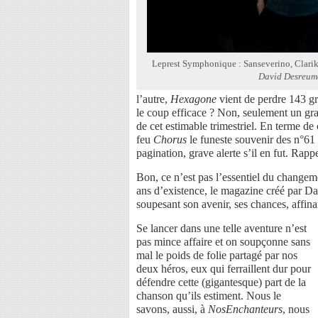
Leprest Symphonique : Sanseverino, Clari
David Desreum
l’autre,
Hexagone
vient de perdre 143 g
le coup efficace ? Non, seulement un gra
de cet estimable trimestriel. En terme d
feu
Chorus
le funeste souvenir des n°61 
pagination, grave alerte s’il en fut. Rap
Bon, ce n’est pas l’essentiel du changem
ans d’existence, le magazine créé par Da
soupesant son avenir, ses chances, affina
Se lancer dans une telle aventure n’est
pas mince affaire et on soupçonne sans
mal le poids de folie partagé par nos
deux héros, eux qui ferraillent dur pour
défendre cette (gigantesque) part de la
chanson qu’ils estiment. Nous le
savons, aussi, à
NosEnchanteurs
, nous