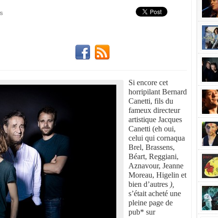
s
Si encore cet
horripilant Bernard
Canetti, fils du
fameux directeur
artistique Jacques
Canetti (eh oui,
celui qui cornaqua
Brel, Brassens,
Béart, Reggiani,
Aznavour, Jeanne
Moreau, Higelin et
bien d’autres
),
s’était acheté une
pleine page de
pub* sur