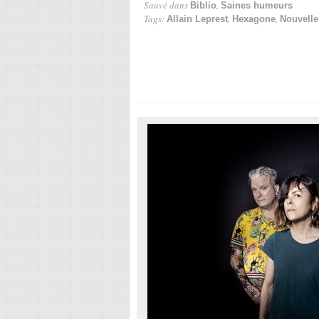
Sauvé dans
,
Biblio
Saines humeurs
Tags:
,
,
Allain Leprest
Hexagone
Nouvelle