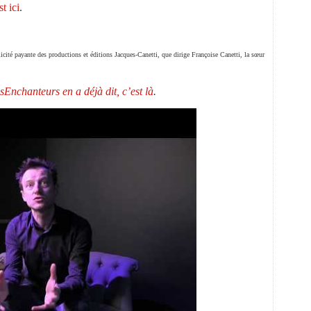
t ici
.
cité payante des productions et éditions Jacques-Canetti, que dirige Françoise Canetti, la sœur
Enchanteurs en a déjà dit, c’est là
.