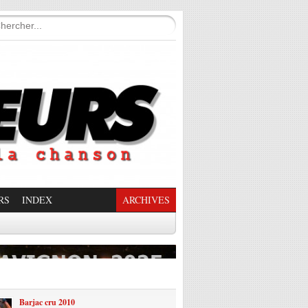
RS
INDEX
ARCHIVES
enade Enchantée
Barjac cru 2010