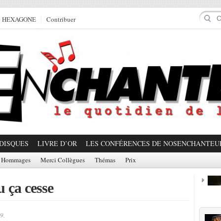
e HEXAGONE
Contribuer
DISQUES
LIVRE D’OR
LES CONFÉRENCES DE NOSENCHANTEU
Hommages
Merci Collègues
Thémas
Prix
 ça cesse
Prom
9.
Partager!