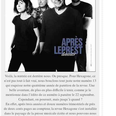
Voilà, la rentrée est derrière nous. Ou presque. Pour Hexagone, ce
n’est pas tout à fait vrai, nous bouclons tout juste notre numéro 13
qui esquisse notre quatrième année de parution de la revue. Une
belle aventure, de plus en plus difficile à tenir, comme je le
mentionne dans l’édito de ce numéro à paraitre le 22 septembre.
Cependant, on poursuit, mais jusqu’à quand ?
En effet, après trois années et douze numéros trimestriels de près
de deux cents pages au compteur, la revue Hexagone s’est installée
dans le paysage de la presse musicale écrite et nous pouvons nous