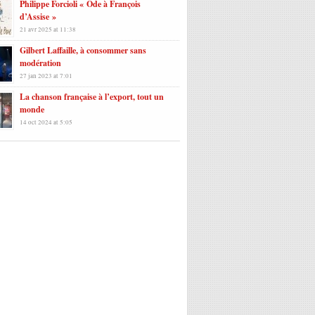
Philippe Forcioli « Ode à François
d’Assise »
21 avr 2025 at 11:38
Gilbert Laffaille, à consommer sans
modération
27 jan 2023 at 7:01
La chanson française à l’export, tout un
monde
14 oct 2024 at 5:05