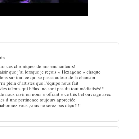
se ou ça cesse
min
ours ces chroniques de nos enchanteurs!
plaisir que j’ai lorsque je reçois « Hexagone » chaque
ions sur tout ce qui se passe autour de la chanson
ir plein d’artistes que l’équipe nous fait
des talents qui hélas! ne sont pas du tout médiatisés!!!
 de nous ravir en nous « offrant » ce très bel ouvrage avec
les d’une pertinence toujours appréciée
 )abonnez vous ,vous ne serez pas déçu!!!!