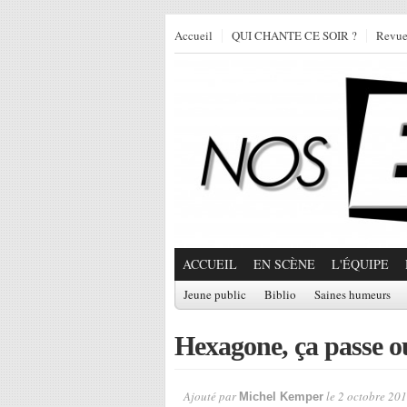
Accueil
QUI CHANTE CE SOIR ?
Revu
ACCUEIL
EN SCÈNE
L'ÉQUIPE
Jeune public
Biblio
Saines humeurs
Hexagone, ça passe ou
Ajouté par
le 2 octobre 201
Michel Kemper