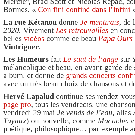
Mercier, Brad Scott et Nicolas Repac, con
Bormes. «
Con fini confiné dans l’infini
La rue Kétanou
donne
Je mentirais
,
de 
2020.
Vivement
Les retrouvailles
en conce
belles
vidéos
comme ce beau
Papa Ours
Vintrigner
.
Les Humeurs
fait
Le saut de l’ange
sur 
mélancolique et beau, en avant-garde de
album, et donne de
grands concerts confi
avec un très beau choix de chansons et de
Hervé Lapalud
continue ses rendez-vou
page pro
, tous les vendredis, une chanso
vendredi 29 mai
Je vends de l’eau
, alias
Tuyaux
) ou nouvelle, comme
Macache
, 
poétique, philosophique… par exemple a