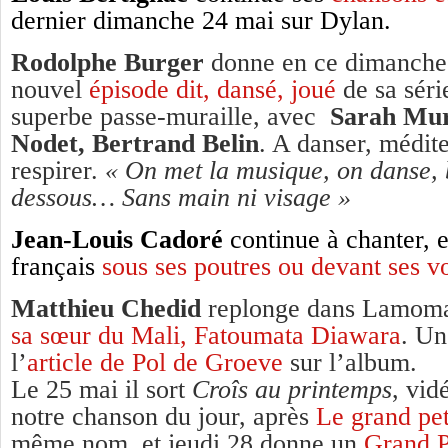
dernier dimanche 24 mai sur Dylan.
Rodolphe Burger
donne en ce dimanche 
nouvel
épisode dit, dansé, joué
de sa sér
superbe passe-muraille, avec
Sarah Mur
Nodet, Bertrand Belin
. A danser, médit
respirer.
« On met la musique, on danse, 
dessous… Sans main ni visage »
Jean-Louis Cadoré
continue à chanter, e
français
sous ses poutres ou devant ses vo
Matthieu Chedid
replonge dans Lamom
sa sœur du Mali, Fatoumata Diawara
. U
l’
article de Pol de Groeve
sur l’album.
Le 25 mai il sort
Croîs au printemps
, vid
notre chanson du jour, après
Le grand pet
même nom,
et jeudi 28 donne un
Grand P