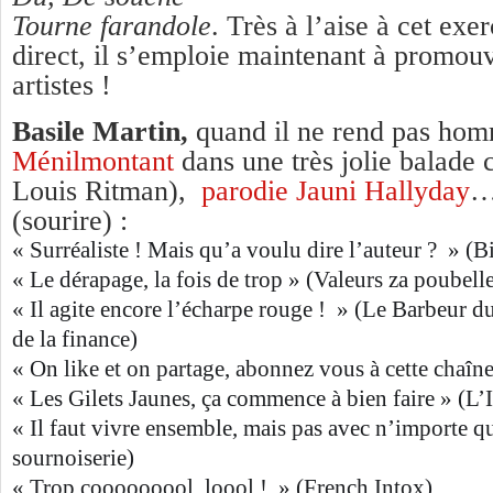
Tourne farandole
. Très à l’aise à cet exe
direct, il s’emploie maintenant à promouv
artistes !
Basile Martin,
quand il ne rend pas ho
Ménilmontant
dans une très jolie balade 
Louis Ritman),
parodie Jauni Hallyday
…
(sourire) :
« Surréaliste ! Mais qu’a voulu dire l’auteur ?
» (B
« Le dérapage, la fois de trop » (Valeurs za poubell
« Il agite encore l’écharpe rouge ! » (Le Barbeur d
de la finance)
« On like et on partage, abonnez vous à cette chaî
« Les Gilets Jaunes, ça commence à bien faire » (
« Il faut vivre ensemble, mais pas avec n’importe q
sournoiserie)
« Trop cooooooool, loool ! » (French Intox)