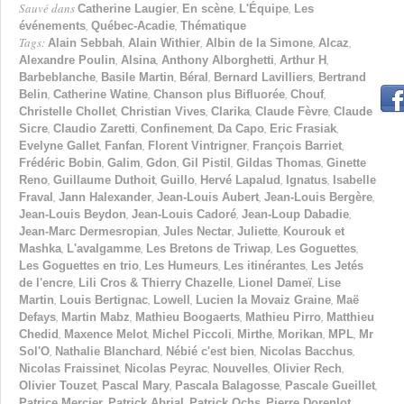
Sauvé dans
,
,
,
Catherine Laugier
En scène
L'Équipe
Les
,
,
événements
Québec-Acadie
Thématique
Tags:
,
,
,
,
Alain Sebbah
Alain Withier
Albin de la Simone
Alcaz
,
,
,
,
Alexandre Poulin
Alsina
Anthony Alborghetti
Arthur H
,
,
,
,
Barbeblanche
Basile Martin
Béral
Bernard Lavilliers
Bertrand
,
,
,
,
Belin
Catherine Watine
Chanson plus Bifluorée
Chouf
,
,
,
,
Christelle Chollet
Christian Vives
Clarika
Claude Fèvre
Claude
,
,
,
,
,
Sicre
Claudio Zaretti
Confinement
Da Capo
Eric Frasiak
,
,
,
,
Evelyne Gallet
Fanfan
Florent Vintrigner
François Barriet
,
,
,
,
,
Frédéric Bobin
Galim
Gdon
Gil Pistil
Gildas Thomas
Ginette
,
,
,
,
,
Reno
Guillaume Duthoit
Guillo
Hervé Lapalud
Ignatus
Isabelle
,
,
,
,
Fraval
Jann Halexander
Jean-Louis Aubert
Jean-Louis Bergère
,
,
,
Jean-Louis Beydon
Jean-Louis Cadoré
Jean-Loup Dabadie
,
,
,
Jean-Marc Dermesropian
Jules Nectar
Juliette
Kourouk et
,
,
,
,
Mashka
L'avalgamme
Les Bretons de Triwap
Les Goguettes
,
,
,
Les Goguettes en trio
Les Humeurs
Les itinérantes
Les Jetés
,
,
,
de l'encre
Lili Cros & Thierry Chazelle
Lionel Dameï
Lise
,
,
,
,
Martin
Louis Bertignac
Lowell
Lucien la Movaiz Graine
Maë
,
,
,
,
Defays
Martin Mabz
Mathieu Boogaerts
Mathieu Pirro
Matthieu
,
,
,
,
,
,
Chedid
Maxence Melot
Michel Piccoli
Mirthe
Morikan
MPL
Mr
,
,
,
,
Sol'O
Nathalie Blanchard
Nébié c'est bien
Nicolas Bacchus
,
,
,
,
Nicolas Fraissinet
Nicolas Peyrac
Nouvelles
Olivier Rech
,
,
,
,
Olivier Touzet
Pascal Mary
Pascala Balagosse
Pascale Gueillet
,
,
,
,
Patrice Mercier
Patrick Abrial
Patrick Ochs
Pierre Dorenlot