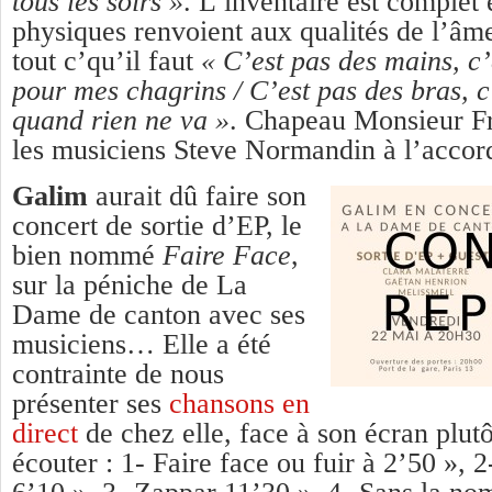
tous les soirs »
. L’inventaire est complet e
physiques renvoient aux qualités de l’âm
tout c’qu’il faut
« C’est pas des mains, c’
pour mes chagrins / C’est pas des bras, 
quand rien ne va »
. Chapeau Monsieur Fr
les musiciens Steve Normandin à l’accor
Galim
aurait dû faire son
concert de sortie d’EP, le
bien nommé
Faire Face
,
sur la péniche de La
Dame de canton avec ses
musiciens… Elle a été
contrainte de nous
présenter ses
chansons en
direct
de chez elle, face à son écran plutô
écouter : 1- Faire face ou fuir à 2’50 », 