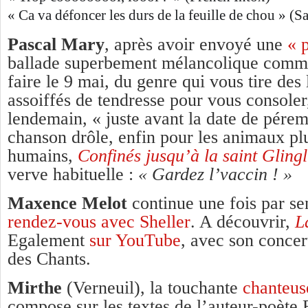
« Ca va défoncer les durs de la feuille de chou » (S
Pascal Mary
, après avoir envoyé une
« 
ballade superbement mélancolique comme i
faire le 9 mai, du genre qui vous tire des
assoiffés de tendresse pour vous consoler
lendemain, « juste avant la date de pére
chanson drôle, enfin pour les animaux pl
humains,
Confinés jusqu’à la saint Glingl
verve habituelle :
« Gardez l’vaccin ! »
Maxence Melot
continue une fois par se
rendez-vous avec Sheller
. A découvrir,
La
Egalement
sur YouTube
, avec son concer
des Chants.
Mirthe
(Verneuil), la touchante
chanteus
compose sur les textes de l’auteur-poèt