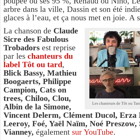
poupée ou ses 95 %, Renaud ou Nino, Le 
arbre dans la ville, Dassin et son été indi
glaces à l’eau, et ça nous met en joie. A
La chanson de
Claude
Sicre des Fabulous
Trobadors
est reprise
par les
chanteurs du
label Tôt ou tard
,
Blick Bassy, Mathieu
Boogaerts, Philippe
Campion, Cats on
trees, Chiloo, Clou,
Les chanteurs de Tôt ou Ta
Albin de la Simone,
Vincent Delerm, Clément Ducol, Erza 
Leeroy, Foé, Yaël Naïm, Noé Preszow,
Vianney,
également
sur YouTube
.