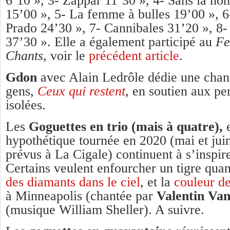
6’10 », 3- Zappar 11’30 », 4- Sans la n
15’00 », 5- La femme à bulles 19’00 », 6
Prado 24’30 », 7- Cannibales 31’20 », 8-
37’30 ». Elle a également participé au
Fe
Chants
, voir le
précédent article
.
Gdon
avec Alain Ledrôle dédie une chans
gens,
Ceux qui restent
, en soutien aux p
isolées.
Les
Goguettes en trio (mais à quatre),
e
hypothétique tournée en 2020 (mai et jui
prévus à La Cigale) continuent à s’inspire
Certains veulent enfourcher un tigre quan
des diamants dans le ciel
, et la
couleur d
à Minneapolis (chantée par
Valentin Va
(musique William Sheller). A suivre.