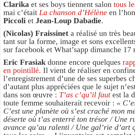
Clarika
et ses boys tiennent salon
tous l
mai c’était
La chanson d’Hélène
en l’ho
Piccoli
et
Jean-Loup Dabadie
.
(Nicolas) Fraissinet
a réalisé un très bea
tant sur la forme, image et sons excellent
sur facebook et What’sapp dimanche 17
Eric Frasiak
donne encore quelques
rap
en pointillé
. Il vient de réaliser en confi
l’enregistrement d’une de ses superbes 
d’autant plus appréciées que le sujet n’est
dans son œuvre :
T’as c’qu’il faut
est la 
toute femme souhaiterait recevoir :
« C’es
C’est une planète où s’est craché mon mé
déserte où t’as enterré ton trésor / Une 
avance qu’au ralenti / Une gal’rie d’art q