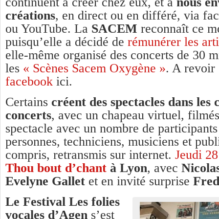
continuent à créer chez eux, et à
nous en
créations
, en direct ou en différé, via f
ou YouTube. La
SACEM
reconnaît ce mo
puisqu’elle a décidé de
rémunérer les arti
elle-même organisé des concerts de 30 m
les
« Scènes Sacem Oxygène »
. A revoir
facebook
ici.
Certains
créent des spectacles dans les 
concerts
, avec un chapeau virtuel, filmé
spectacle avec un nombre de participants 
personnes, techniciens, musiciens et publ
compris, retransmis sur internet.
Jeudi 28
Thou bout d’chant
à Lyon
, avec
Nicola
Evelyne Gallet
et en invité surprise
Fred
Le Festival Les folies
vocales d’Agen
s’est