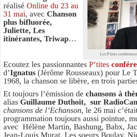
réalisé
Online du 23 au
31 mai
, avec
Chanson
plus bifluorée,
Juliette, Les
itinérantes, Triwap
…
Les P’tites conférence
Ecoutez les passionnantes
P’tites
confére
d’
Ignatus
(Jérôme Rousseaux) pour Le Tr
1968, la chanson se libère, en trois partie
Et toujours l’émission de
chansons à th
alias
Guillaume Duthoit, sur RadioCa
chansons de l’Echanson
, le 26 mai c’étai
programmation toujours aussi pointue, m
avec Hélène Martin, Bashung, Babx, Jac
Jean-Louis Murat, Les soeurs Boulay, Nic