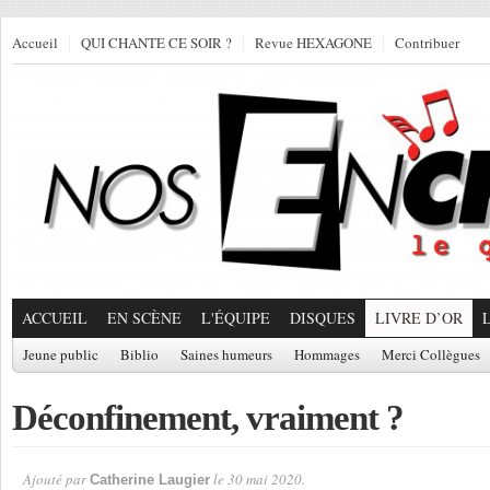
Accueil
QUI CHANTE CE SOIR ?
Revue HEXAGONE
Contribuer
ACCUEIL
EN SCÈNE
L'ÉQUIPE
DISQUES
LIVRE D’OR
Jeune public
Biblio
Saines humeurs
Hommages
Merci Collègues
Déconfinement, vraiment ?
Ajouté par
le 30 mai 2020.
Catherine Laugier
Par