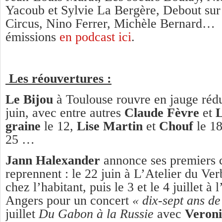
Yacoub et Sylvie La Bergère, Debout sur
Circus, Nino Ferrer, Michèle Bernard… 
émissions
en podcast ici
.
Les réouvertures :
Le Bijou
à Toulouse rouvre en jauge rédui
juin, avec entre autres
Claude Fèvre
et
L
graine
le 12,
Lise Martin
et
Chouf
le 1
25 …
Jann Halexander
annonce ses premiers c
reprennent : le 22 juin à L’Atelier du Ver
chez l’habitant, puis le 3 et le 4 juillet à
Angers pour un concert
« dix-sept ans d
juillet
Du Gabon à la Russie
avec
Veroni