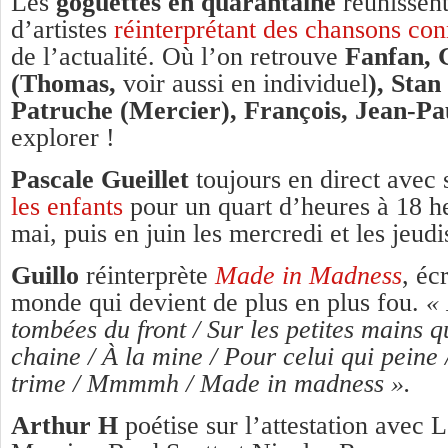
Les
g
oguettes en quarantaine
réunissent
d’artistes
réinterprétant des chansons co
de l’actualité. Où l’on retrouve
Fanfan, 
(Thomas,
voir aussi en individuel
), Stan
Patruche (Mercier), François, Jean-Pa
explorer !
Pascale Gueillet
toujours en direct avec
les enfants
pour un quart d’heures à 18 h
mai, puis en juin les mercredi et les jeudi
Guillo
réinterprète
Made in Madness
, éc
monde qui devient de plus en plus fou.
« 
tombées du front / Sur les petites mains q
chaine / À la mine / Pour celui qui peine 
trime / Mmmmh / Made in madness ».
Arthur H
poétise sur l’attestation ave