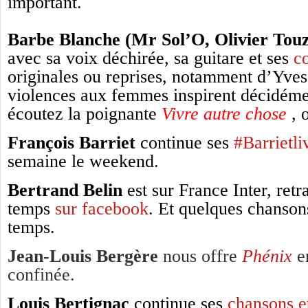
important.
Barbe Blanche (Mr Sol’O, Olivier Tou
avec sa voix déchirée, sa guitare et ses
co
originales
ou reprises, notamment d’Yves
violences aux femmes inspirent décidément
écoutez la poignante
Vivre autre chose
, 
François Barriet
continue ses
#Barrietl
semaine le weekend.
Bertrand Belin
est sur France Inter, re
temps
sur facebook
.
Et quelques chanson
temps.
Jean-Louis Bergère
nous offre
Phénix
e
confinée.
Louis Bertignac
continue ses
chansons et