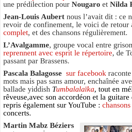
une prédilection pour
Nougaro
et
Nilda 
Jean-Louis Aubert
nous l’avait dit : ce 
revoir de confinement, le voici de retour
complet
, et des chansons régulièrement.
L’Avalgamme
, groupe vocal entre grison
reprennent avec esprit le répertoire
, de T
passant par Brassens.
Pascala Balagosse
sur facebook
raconte
mots mais pas sans amour, enchaînée avec
ballade yiddish
T
umbalalaïka
,
tout en mé
rêveuse,
avec son accordéon et la guitar
repris également sur YouTube :
chanson
concerts.
Martin Mabz Béziers