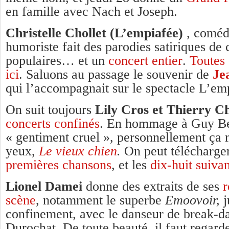
en famille avec Nach et Joseph.
Christelle Chollet (L’empiafée)
, coméd
humoriste fait des parodies satiriques de
populaires… et un
concert entier
.
Toutes 
ici
. Saluons au passage le souvenir de
Je
qui l’accompagnait sur le spectacle L’em
On suit toujours
Lily Cros et Thierry Ch
concerts confinés
. En hommage à Guy Be
« gentiment cruel », personnellement ça 
yeux,
Le vieux chien
.
On peut télécharger
premières chansons
, et les
dix-huit suiva
Lionel Damei
donne des extraits de ses
r
scène
, notamment le superbe
Emoovoir,
j
confinement
,
avec le danseur de break-d
Durochat. De toute beauté, il faut regarde