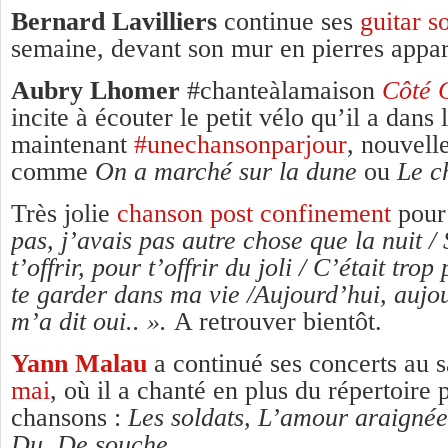
Bernard Lavilliers
continue ses
guitar s
semaine, devant son mur en pierres appar
Aubry Lhomer
#chanteàlamaison
Côté 
incite à écouter le petit vélo qu’il a dans l
maintenant
#unechansonparjour
, nouvell
comme
On a marché sur la dune
ou
Le ch
Très jolie
chanson post confinement
pou
pas, j’avais pas autre chose que la nuit /
t’offrir, pour t’offrir du joli / C’était tro
te garder dans ma vie /Aujourd’hui, aujou
m’a dit oui.. ».
A retrouver bientôt.
Yann Malau
a continué ses concerts au 
mai
, où il a chanté en plus du répertoire 
chansons :
Les soldats, L’amour araign
Du, De souche