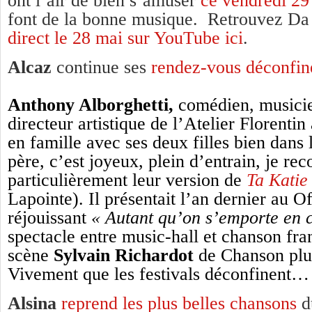
ont l’air de bien s’amuser
ce vendredi 29
font de la bonne musique. Retrouvez Da
direct le 28 mai sur YouTube ici
.
Alcaz
continue ses
rendez-vous déconfin
Anthony Alborghetti,
comédien, musicie
directeur artistique de l’Atelier Florenti
en famille avec ses deux filles bien dans 
père, c’est joyeux, plein d’entrain, je r
particulièrement leur version de
Ta Katie 
Lapointe). Il présentait l’an dernier au O
réjouissant
« Autant qu’on s’emporte en 
spectacle entre music-hall et chanson fra
scène
Sylvain Richardot
de Chanson plus
Vivement que les festivals déconfinent…
Alsina
reprend les plus belles chansons
du