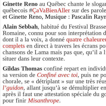
Ginette Reno
au Québec chante le slogan
québecois #
ÇaVaBienAller
sur des paro
et Ginette Reno, Musique : Pascalin Ray
Alain Sebbah
, habitué du Festival Brass
Romaine, connu pour son interprétation 
dont il a la voix, a donné
quatre chaleure
complets
en direct à travers les écrans po
chansons de Lama mais pas que, qu’il a l
situer dans leur contexte.
Gildas Thomas
confiné repart en individ
sa version de
Confiné avec toi
,
puis ne po
chorale, se « détriplant » sur une très réu
l’guidon
,
allant jusqu’à se démultiplier en
après il faut une attestation spéciale du 
pour finir
Misanthrope
.