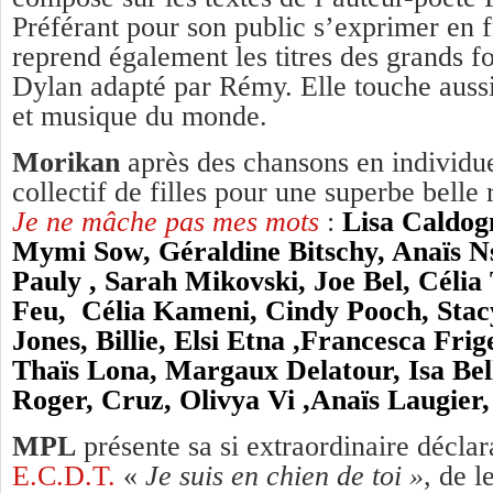
Préférant pour son public s’exprimer en f
reprend également les titres des grands fo
Dylan adapté par Rémy. Elle touche aussi 
et musique du monde.
Morikan
après des chansons en individue
collectif de filles pour une superbe belle
Je ne mâche pas mes mots
:
Lisa Caldog
Mymi Sow, Géraldine Bitschy, Anaïs N
Pauly , Sarah Mikovski, Joe Bel, Célia
Feu, Célia Kameni, Cindy Pooch, Stacy
Jones, Billie, Elsi Etna ,Francesca Fr
Thaïs Lona, Margaux Delatour, Isa Bel
Roger, Cruz, Olivya Vi ,Anaïs Laugier
MPL
présente sa si extraordinaire décla
E.C.D.T.
«
Je suis en chien de toi »
, de l