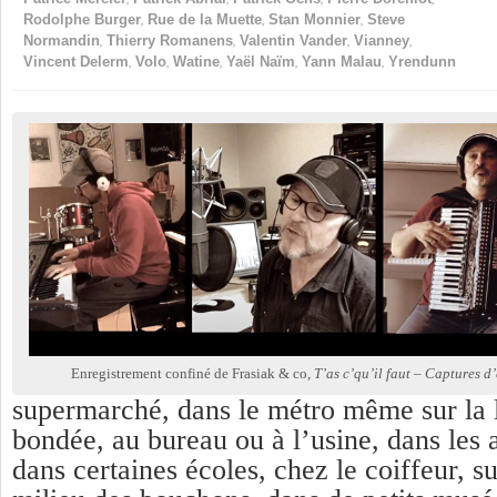
,
,
,
Rodolphe Burger
Rue de la Muette
Stan Monnier
Steve
,
,
,
,
Normandin
Thierry Romanens
Valentin Vander
Vianney
,
,
,
,
,
Vincent Delerm
Volo
Watine
Yaël Naïm
Yann Malau
Yrendunn
Enregistrement confiné de Frasiak & co,
T’as c’qu’il faut – Captures d
supermarché, dans le métro même sur la l
bondée, au bureau ou à l’usine, dans les 
dans certaines écoles, chez le coiffeur, s