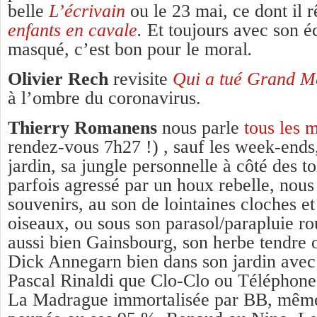
belle
L’écrivain
ou le 23 mai, ce dont il r
enfants en cavale
.
Et toujours avec son é
masqué, c’est bon pour le moral
.
Olivier Rech
revisite
Qui a tué Grand 
à l’ombre du coronavirus.
Thierry Romanens
nous parle
tous les m
rendez-vous 7h27 !) , sauf les week-ends
jardin, sa jungle personnelle à côté des to
parfois agressé par un houx rebelle, nous
souvenirs, au son de lointaines cloches e
oiseaux, ou sous son parasol/parapluie ro
aussi bien Gainsbourg, son herbe tendre 
Dick Annegarn bien dans son jardin avec
Pascal Rinaldi que Clo-Clo ou Téléphon
La Madrague immortalisée par BB, même