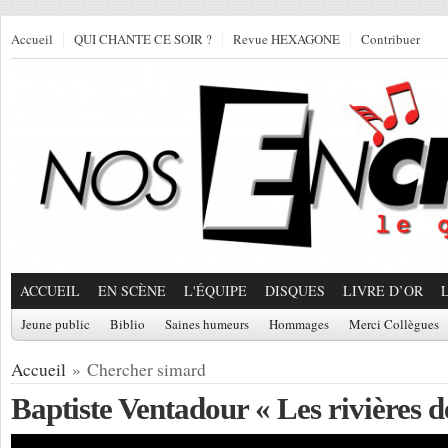
Accueil
QUI CHANTE CE SOIR ?
Revue HEXAGONE
Contribuer
ACCUEIL
EN SCÈNE
L'ÉQUIPE
DISQUES
LIVRE D’OR
Jeune public
Biblio
Saines humeurs
Hommages
Merci Collègues
Accueil
» Chercher simard
Baptiste Ventadour « Les rivières de