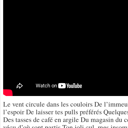
Le vent circule dans les couloirs De l’immeu
l’espoir De laisser tes pulls préférés Quelqu
Des tasses de café en argile Du magasin du ce
vécu d’où sont partis Ton joli cul, mes insom