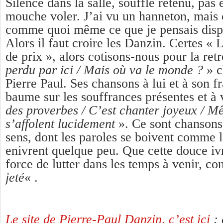
Silence dans la salle, souffle retenu, pas
mouche voler. J’ai vu un hanneton, mais c
comme quoi même ce que je pensais dispa
Alors il faut croire les Danzin. Certes « L
de prix », alors cotisons-nous pour la ret
perdu par ici / Mais où va le monde ?
» c
Pierre Paul. Ses chansons à lui et à son f
baume sur les souffrances présentes et à 
des proverbes / C’est chanter joyeux / Mê
s’affolent lucidement
». Ce sont chansons
sens, dont les paroles se boivent comme 
enivrent quelque peu. Que cette douce iv
force de lutter dans les temps à venir, co
jeté
« .
Le site de
Pierre-Paul Danzin
, c’est ici
;