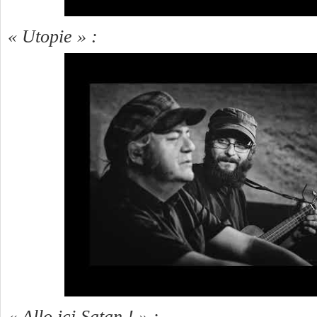
« Utopie » :
« Allo ici Satan ! » :