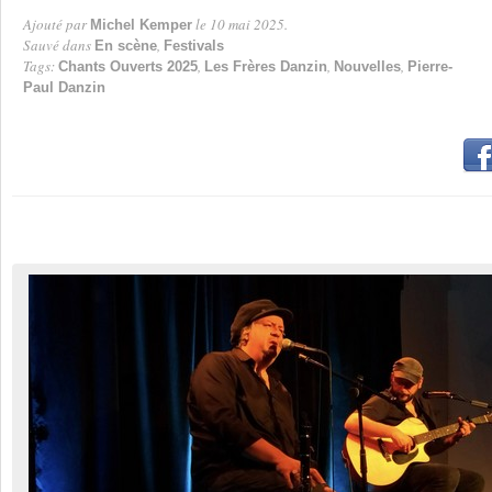
Ajouté par
le 10 mai 2025.
Michel Kemper
Par
Sauvé dans
,
En scène
Festivals
Tags:
,
,
,
Chants Ouverts 2025
Les Frères Danzin
Nouvelles
Pierre-
Paul Danzin