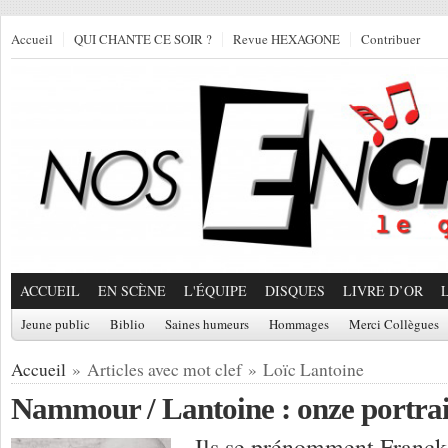
Accueil
QUI CHANTE CE SOIR ?
Revue HEXAGONE
Contribuer
ACCUEIL
EN SCÈNE
L'ÉQUIPE
DISQUES
LIVRE D’OR
Jeune public
Biblio
Saines humeurs
Hommages
Merci Collègues
Accueil
» Articles avec mot clef » Loïc Lantoine
Nammour / Lantoine : onze portrait
Ils se prénomment Franck,