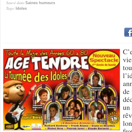
Sauvé dans
Saines humeurs
Tags:
Idoles
C’e
vi
tou
l’i
ann
de 
déc
un 
rêv
lon
fro