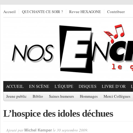
Accueil
QUI CHANTE CE SOIR ?
Revue HEXAGONE
Contribuer
ACCUEIL
EN SCÈNE
L'ÉQUIPE
DISQUES
LIVRE D’OR
Jeune public
Biblio
Saines humeurs
Hommages
Merci Collègues
L’hospice des idoles déchues
Ajouté par
le 30 septembre 2009.
Michel Kemper
Par