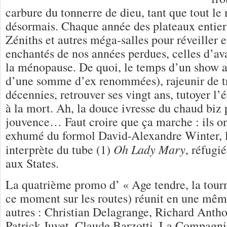
carbure du tonnerre de dieu, tant que tout le 
désormais. Chaque année des plateaux entier
Zéniths et autres méga-salles pour réveiller 
enchantés de nos années perdues, celles d’ava
la ménopause. De quoi, le temps d’un show au
d’une somme d’ex renommées), rajeunir de tr
décennies, retrouver ses vingt ans, tutoyer l’é
à la mort. Ah, la douce ivresse du chaud biz
jouvence… Faut croire que ça marche : ils on
exhumé du formol David-Alexandre Winter,
Oh Lady Mary
interprète du tube (1)
, réfugi
aux States.
La quatrième promo d’ « Age tendre, la tourn
ce moment sur les routes) réunit en une même
autres : Christian Delagrange, Richard Anth
Patrick Juvet, Claude Barzotti, La Compagn