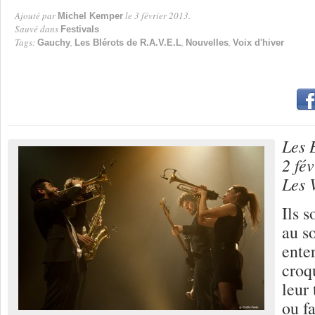
Ajouté par
le 3 février 2013.
Michel Kemper
Par
Sauvé dans
Festivals
Tags:
,
,
,
Gauchy
Les Blérots de R.A.V.E.L
Nouvelles
Voix d'hiver
Les 
2 fév
Les 
Ils 
au so
ente
croq
leur 
ou f