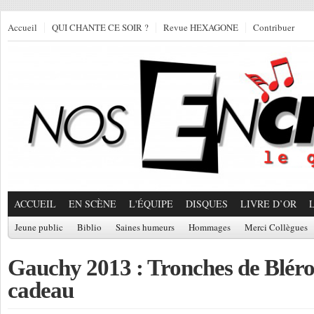
Accueil
QUI CHANTE CE SOIR ?
Revue HEXAGONE
Contribuer
ACCUEIL
EN SCÈNE
L'ÉQUIPE
DISQUES
LIVRE D’OR
Jeune public
Biblio
Saines humeurs
Hommages
Merci Collègues
Gauchy 2013 : Tronches de Bléro
cadeau