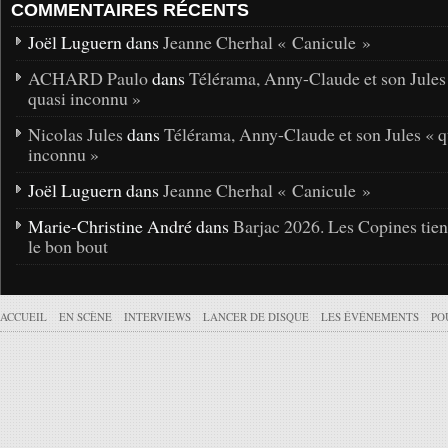
COMMENTAIRES RÉCENTS
Joël Luguern dans
Jeanne Cherhal « Canicule »
ACHARD Paulo
dans
Télérama, Anny-Claude et son Jules
quasi inconnu »
Nicolas Jules
dans
Télérama, Anny-Claude et son Jules « q
inconnu »
Joël Luguern dans
Jeanne Cherhal « Canicule »
Marie-Christine André dans
Barjac 2026. Les Copines tie
le bon bout
ACCUEIL
EN SCÈNE
INTERVIEWS
LANCER DE DISQUE
LES ÉVÉNEMENTS
PO