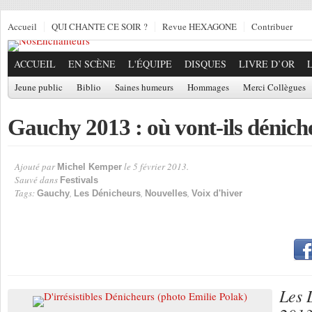
Accueil
QUI CHANTE CE SOIR ?
Revue HEXAGONE
Contribuer
ACCUEIL
EN SCÈNE
L'ÉQUIPE
DISQUES
LIVRE D’OR
Jeune public
Biblio
Saines humeurs
Hommages
Merci Collègues
Gauchy 2013 : où vont-ils dénich
Ajouté par
le 5 février 2013.
Michel Kemper
Par
Sauvé dans
Festivals
Tags:
,
,
,
Gauchy
Les Dénicheurs
Nouvelles
Voix d'hiver
Les 