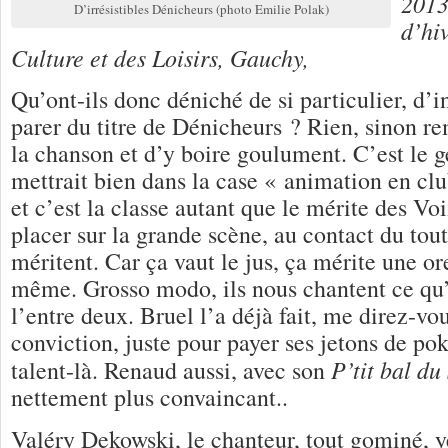
2013
D’irrésistibles Dénicheurs (photo Emilie Polak)
d’hi
Culture et des Loisirs, Gauchy,
Qu’ont-ils donc déniché de si particulier, d’i
parer du titre de Dénicheurs ? Rien, sinon r
la chanson et d’y boire goulument. C’est le 
mettrait bien dans la case « animation en cl
et c’est la classe autant que le mérite des Vo
placer sur la grande scène, au contact du tout
méritent. Car ça vaut le jus, ça mérite une or
même. Grosso modo, ils nous chantent ce qu’
l’entre deux. Bruel l’a déjà fait, me direz-vo
conviction, juste pour payer ses jetons de pok
P’tit bal du
talent-là. Renaud aussi, avec son
nettement plus convaincant..
Valéry Dekowski, le chanteur, tout gominé, y