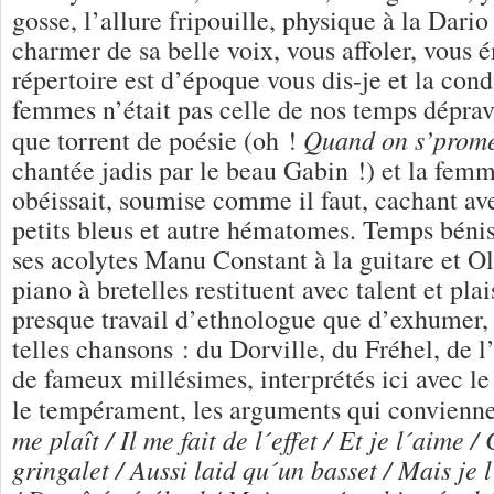
gosse, l’allure fripouille, physique à la Dari
charmer de sa belle voix, vous affoler, vous é
répertoire est d’époque vous dis-je et la cond
femmes n’était pas celle de nos temps déprav
Quand on s’promè
que torrent de poésie (oh !
chantée jadis par le beau Gabin !) et la fe
obéissait, soumise comme il faut, cachant av
petits bleus et autre hématomes. Temps béni
ses acolytes Manu Constant à la guitare et Ol
piano à bretelles restituent avec talent et plai
presque travail d’ethnologue que d’exhumer, 
telles chansons : du Dorville, du Fréhel, de
de fameux millésimes, interprétés ici avec le
le tempérament, les arguments qui convienn
me plaît / Il me fait de l´effet / Et je l´aime /
gringalet / Aussi laid qu´un basset / Mais je l