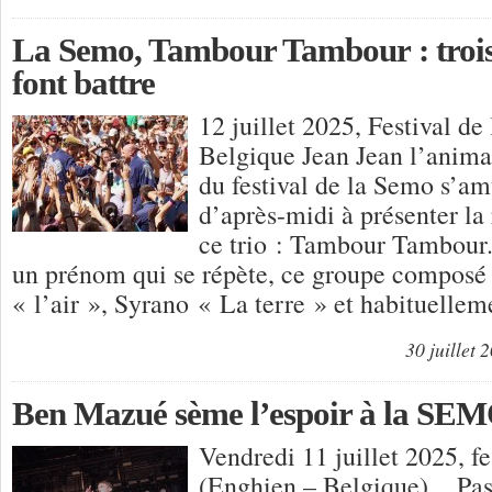
La Semo, Tambour Tambour : trois 
font battre
12 juillet 2025, Festival d
Belgique Jean Jean l’animat
du festival de la Semo s’am
d’après-midi à présenter la
ce trio : Tambour Tambour. 
un prénom qui se répète, ce groupe composé
« l’air », Syrano « La terre » et habituelle
30 juillet 
Ben Mazué sème l’espoir à la SE
Vendredi 11 juillet 2025, f
(Enghien – Belgique), Pas