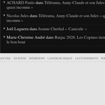
ACHARD Paulo
dans
Télérama, Anny-Claude et son Jules
quasi inconnu »
Nicolas Jules
dans
Télérama, Anny-Claude et son Jules « q
inconnu »
Joël Luguern dans
Jeanne Cherhal « Canicule »
Marie-Christine André dans
Barjac 2026. Les Copines tie
le bon bout
ACCUEIL
EN SCÈNE
INTERVIEWS
LANCER DE DISQUE
LES ÉVÉNEMENTS
PO