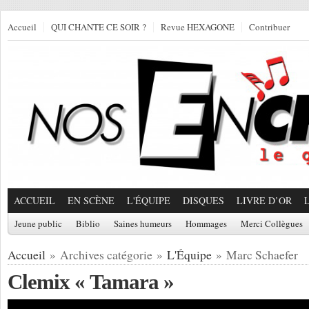
Accueil
QUI CHANTE CE SOIR ?
Revue HEXAGONE
Contribuer
ACCUEIL
EN SCÈNE
L'ÉQUIPE
DISQUES
LIVRE D’OR
Jeune public
Biblio
Saines humeurs
Hommages
Merci Collègues
Accueil
» Archives catégorie »
L'Équipe
» Marc Schaefer
Clemix « Tamara »