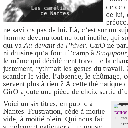
de ce q
de lui,
préocc
ne savions pas de lui. Là, c’est sur un suj
homme devenu tout nu tout inutile, qui sou
qui va
Au-devant de l’hiver
. GirO ne par
ni d’usine qu’a foutu l’camp à
Singapour
le même qui décidément travaille la chans
justement, rythmait les gestes du travail
scander le vide, l’absence, le chômage, 
servent plus à rien ? A cette thématique d
GirO ajoute une pièce de choix sertie d’u
Voici un six titres, en public à
Nantes. Frustration, cédé à moitié
ECHOS 
vide, à moitié plein. Qui nous fait
« L’exce
épou
simplement patienter d’un nouvel