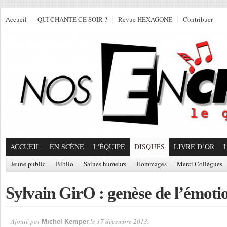
Accueil
QUI CHANTE CE SOIR ?
Revue HEXAGONE
Contribuer
ACCUEIL
EN SCÈNE
L'ÉQUIPE
DISQUES
LIVRE D’OR
Jeune public
Biblio
Saines humeurs
Hommages
Merci Collègues
Sylvain GirO : genèse de l’émoti
Ajouté par
le 17 décembre 2013.
Michel Kemper
Par