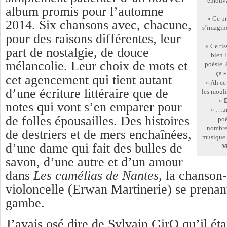
émouva
album promis pour l’automne
« Ce pr
2014. Six chansons avec, chacune,
s’imagin
pour des raisons différentes, leur
« Ce tis
part de nostalgie, de douce
bien l
mélancolie. Leur choix de mots et
poésie.
ça 
cet agencement qui tient autant
« Ah ce 
d’une écriture littéraire que de
les mouli
»
notes qui vont s’en emparer pour
« …un
de folles épousailles. Des histoires
poé
nombreu
de destriers et de mers enchaînées,
musique 
d’une dame qui fait des bulles de
M
savon, d’une autre et d’un amour
dans
Les camélias de Nantes
, la chanson
violoncelle (Erwan Martinerie) se prenan
gambe.
J’avais osé dire de Sylvain GirO qu’il éta