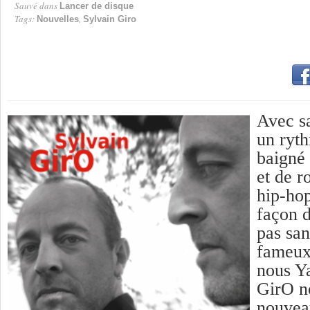
Sauvé dans
Lancer de disque
Tags:
,
Nouvelles
Sylvain Giro
Avec s
un ryth
baigné 
et de r
hip-hop
façon d
pas san
fameux
nous Y
GirO no
nouvea