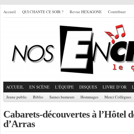
Accueil
QUI CHANTE CE SOIR ?
Revue HEXAGONE
Contribuer
ACCUEIL
EN SCÈNE
L'ÉQUIPE
DISQUES
LIVRE D’OR
Jeune public
Biblio
Saines humeurs
Hommages
Merci Collègues
Cabarets-découvertes à l’Hôtel 
d’Arras