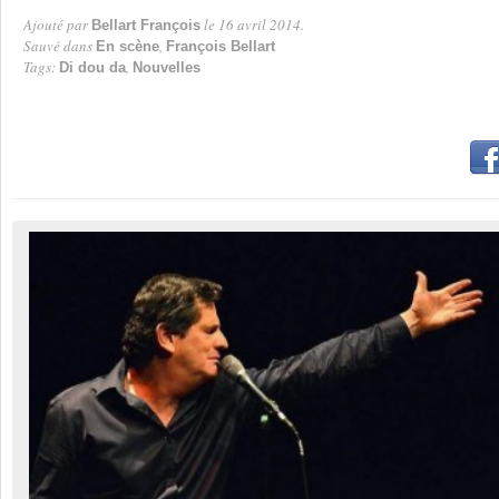
Ajouté par
le 16 avril 2014.
Bellart François
Par
Sauvé dans
,
En scène
François Bellart
Tags:
,
Di dou da
Nouvelles