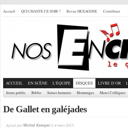
Accueil
QUI CHANTE CE SOIR ?
Revue HEXAGONE
Contribuer
ACCUEIL
EN SCÈNE
L'ÉQUIPE
DISQUES
LIVRE D’OR
Jeune public
Biblio
Saines humeurs
Hommages
Merci Collègues
De Gallet en galéjades
Ajouté par
le 4 mars 2015.
Michel Kemper
Par