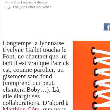
Sauvé dans
Lancer de disque
Tags:
,
Evelyne Gallet
Nouvelles
Longtemps la lyonnaise
Évelyne Gallet toucha le
Font, ne chantant que lui
tant il est vrai que Patrick
est, comme parolier, un
gisement sans fond
(comprend qui peut,
chantera Boby…). Là,
elle élargit ses
collaborations. D’abord à
Matthieu Côte
, que vous