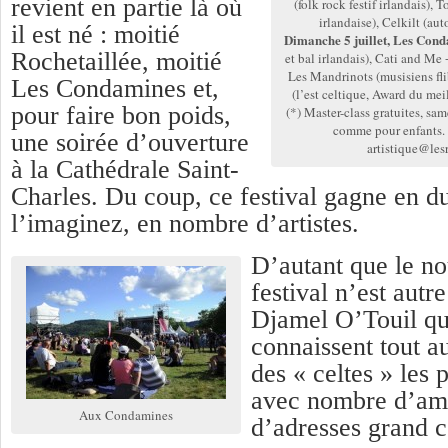
revient en partie là où
(folk rock festif irlandais),
irlandaise), Celkilt (aut
il est né : moitié
Dimanche 5 juillet, Les Con
Rochetaillée, moitié
et bal irlandais), Cati and Me
Les Mandrinots (musisiens flib
Les Condamines et,
(l’est celtique, Award du mei
pour faire bon poids,
(*) Master-class gratuites, sam
comme pour enfants. I
une soirée d’ouverture
artistique@les
à la Cathédrale Saint-
Charles. Du coup, ce festival gagne en du
l’imaginez, en nombre d’artistes.
D’autant que le n
festival n’est autre
Djamel O’Touil qu
connaissent tout a
des « celtes » les p
avec nombre d’amit
Aux Condamines
d’adresses grand 