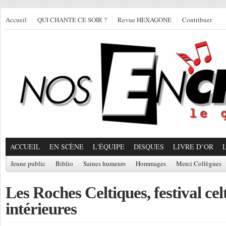
Accueil
QUI CHANTE CE SOIR ?
Revue HEXAGONE
Contribuer
ACCUEIL
EN SCÈNE
L'ÉQUIPE
DISQUES
LIVRE D’OR
Jeune public
Biblio
Saines humeurs
Hommages
Merci Collègues
Les Roches Celtiques, festival cel
intérieures