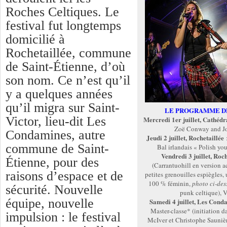
Roches Celtiques. Le
festival fut longtemps
domicilié à
Rochetaillée, commune
de Saint-Étienne, d’où
son nom. Ce n’est qu’il
y a quelques années
qu’il migra sur Saint-
LE PROGRAMME D
Victor, lieu-dit Les
Mercredi 1er juillet, Cathédr
Zoë Conway and Joh
Condamines, autre
Jeudi 2 juillet, Rochetaillée
:
commune de Saint-
Bal irlandais « Polish you
Vendredi 3 juillet, Roch
Étienne, pour des
(Carrantuohill en version a
raisons d’espace et de
petites grenouilles espiègles
100 % féminin,
photo ci-des
sécurité. Nouvelle
punk celtique), V
équipe, nouvelle
Samedi 4 juillet, Les Cond
Master-classe* (initiation da
impulsion : le festival
McIver et Christophe Saunièr