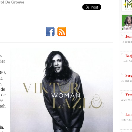
ol De Groeve
Jean
18 août 
es
Barj
ier
1 août 20
980,
Serg
la
30 mar 2
e,
 de
n de
Yves
es
6 fév 201
arah
La r
8 nov 20
ia,