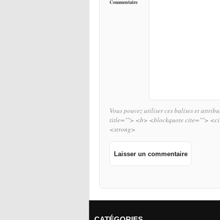
Commentaire
Vous pouvez utiliser ces balises et attrib
title=""> <b> <blockquote cite=""> <c
<strong>
CATÉGORIES