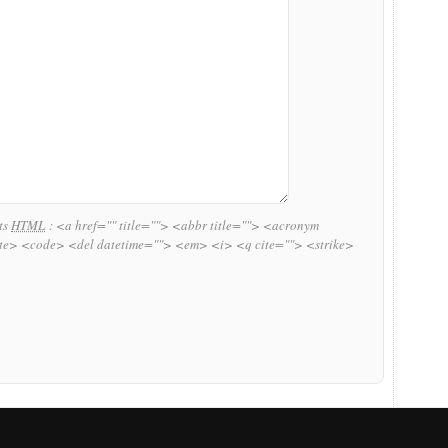
uts
HTML
:
<a href="" title=""> <abbr title=""> <acronym
ite> <code> <del datetime=""> <em> <i> <q cite=""> <strike>