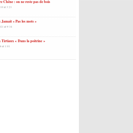
re Chêne : on ne reste pas de bois
10 at 3:21
 Jamait « Pas les mots »
021 at 9:34
 Tirtiaux « Dans la poitrine »
6 at 1:01