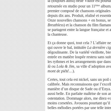
la (toujours aussi) belle Viktor est pourta
ème
retournée en studio pour un 11
album,
premier composé de chansons originales
depuis dix ans. Produit, réalisé et esse
Onze nouvelles chansons + en bonus, ses
Breathless
) et la chanson du film flama
se partagent entre la langue française et 
la chanteuse.
Et ça donne quoi, tout cela ? L’affaire 
qui ouvre le bal, intitulée
La dernière cig
dégoulinante. De la variété vieillotte, b
entrée en matière loupée restera sans sui
les rythmes et les arrangements que dans
là
ou
Lola & Jim
, sa ville d’adoption a
mont de piété
…).
Certes, tout cela est nickel, sans un poil
calibrée. Mais reconnaissons que l’excelle
manière d’un disque de Sade ou d’Enya. E
aussi belle. En parfaite maîtrise de son a
ostentation. Dommage alors, me direz-vou
moins corsetées. Avouons pourtant qu’il 
belles mélodies portées par une telle inte