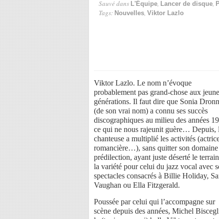
Sauvé dans
,
,
L'Équipe
Lancer de disque
P
Tags:
,
Nouvelles
Viktor Lazlo
Viktor Lazlo. Le nom n’évoque
probablement pas grand-chose aux jeun
générations. Il faut dire que Sonia Dronn
(de son vrai nom) a connu ses succès
discographiques au milieu des années 1
ce qui ne nous rajeunit guère… Depuis, 
chanteuse a multiplié les activités (actric
romancière…), sans quitter son domaine
prédilection, ayant juste déserté le terrai
la variété pour celui du jazz vocal avec s
spectacles consacrés à Billie Holiday, S
Vaughan ou Ella Fitzgerald.
Poussée par celui qui l’accompagne sur
scène depuis des années, Michel Biscegl