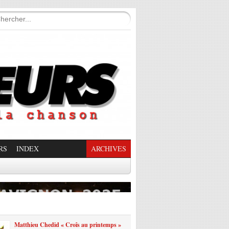
RS
INDEX
ARCHIVES
enade Enchantée
Matthieu Chedid « Croîs au printemps »