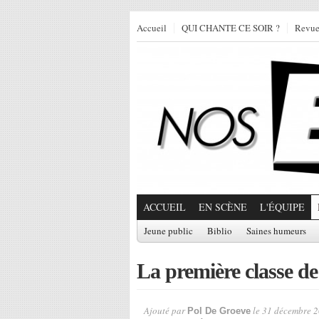
Accueil
QUI CHANTE CE SOIR ?
Revu
ACCUEIL
EN SCÈNE
L'ÉQUIPE
Jeune public
Biblio
Saines humeurs
La première classe de
Ajouté par
le 31 décembre 2
Pol De Groeve