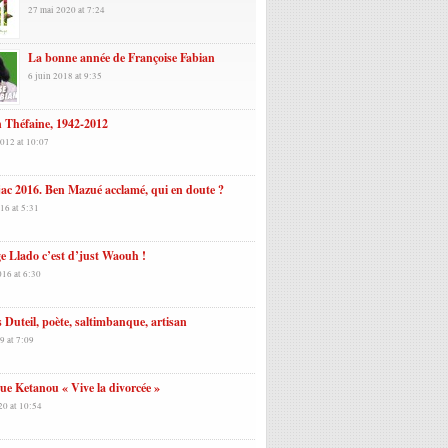
27 mai 2020 at 7:24
La bonne année de Françoise Fabian
6 juin 2018 at 9:35
 Théfaine, 1942-2012
2012 at 10:07
ac 2016. Ben Mazué acclamé, qui en doute ?
16 at 5:31
e Llado c’est d’just Waouh !
016 at 6:30
 Duteil, poète, saltimbanque, artisan
9 at 7:09
ue Ketanou « Vive la divorcée »
20 at 10:54