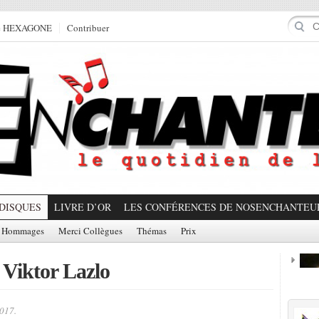
e HEXAGONE
Contribuer
DISQUES
LIVRE D’OR
LES CONFÉRENCES DE NOSENCHANTEU
Hommages
Merci Collègues
Thémas
Prix
 Viktor Lazlo
Prom
017.
Partager!