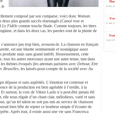
nt
Pier
 le
25 déc 20
ntiellement composé par son comparse, voici donc
Woman
.
Yves
 deux plus grands succès réarrangés (
Canoë rose
et
12 mai 2
nd
Le Fidèle
comme touche finale. Comme toujours, les titres
anglaise, et dans les deux cas, les paroles sont de la plume de
Ivan
2 jan 202
ne s’annonce pas trop bien, avouons-le. La chanson en français
arette
, est une bluette sentimentale et nostalgique assez
ien produite mais sans grand intérêt. Heureusement, cette
te, tous les autres morceaux ayant une autre tenue, tant dans
 les thèmes évoqués (les attentats parisiens avec
Debout
,
Etre
vec
Bruxelles
, les laissés-pour-compte de la société avec
Au
 qui dépasse et sans aspérités. L’émotion est contenue et
nce de la production est bien agréable à l’oreille, à la
t surtout, la voix de Viktor Lazlo n’a peut-être jamais été
rt, elle nous régale d’un chant clair, mélodieux, varié et sans
s, qu’un tel talent ne soit pas mis au service de chansons
serait bien bête de rejeter ce bonheur simple d’écouter de
rprète. Après tout, il existe aussi une vie sans Francesca