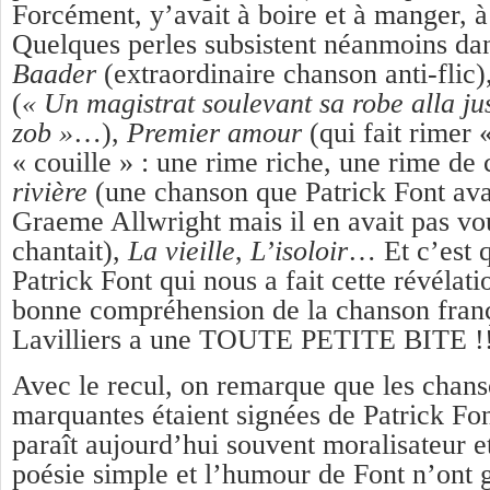
Forcément, y’avait à boire et à manger, à 
Quelques perles subsistent néanmoins d
Baader
(extraordinaire chanson anti-flic)
(
« Un magistrat soulevant sa robe alla j
zob »
…),
Premier amour
(qui fait rimer «
« couille » : une rime riche, une rime de
rivière
(une chanson que Patrick Font avai
Graeme Allwright mais il en avait pas voul
chantait),
La vieille
,
L’isoloir
… Et c’est
Patrick Font qui nous a fait cette révélati
bonne compréhension de la chanson franç
Lavilliers a une TOUTE PETITE BITE !
Avec le recul, on remarque que les chan
marquantes étaient signées de Patrick Fon
paraît aujourd’hui souvent moralisateur et
poésie simple et l’humour de Font n’ont g