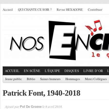
Accueil
QUI CHANTE CE SOIR ?
Revue HEXAGONE
Contribuer
ACCUEIL
EN SCÈNE
L'ÉQUIPE
DISQUES
LIVRE D’OR
Jeune public
Biblio
Saines humeurs
Hommages
Merci Collègues
Patrick Font, 1940-2018
Ajouté par
le 6 avril 2018.
Pol De Groeve
Par