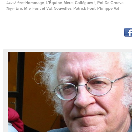
Sauvé dans
,
,
,
Hommage
L'Équipe
Merci Collègues !
Pol De Groeve
Tags:
,
,
,
,
Eric Mie
Font et Val
Nouvelles
Patrick Font
Philippe Val