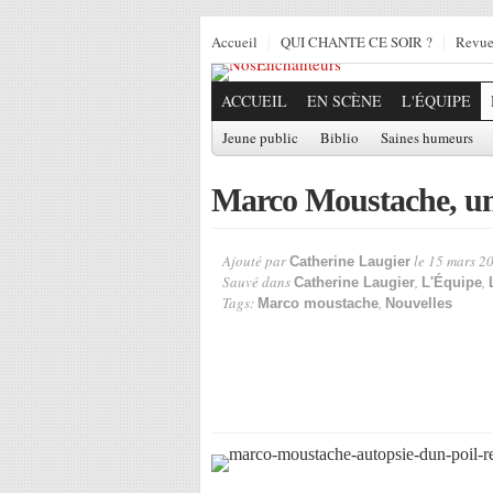
Accueil
QUI CHANTE CE SOIR ?
Revu
ACCUEIL
EN SCÈNE
L'ÉQUIPE
Jeune public
Biblio
Saines humeurs
Marco Moustache, un
Ajouté par
le 15 mars 2
Catherine Laugier
Sauvé dans
,
,
Catherine Laugier
L'Équipe
Tags:
,
Marco moustache
Nouvelles