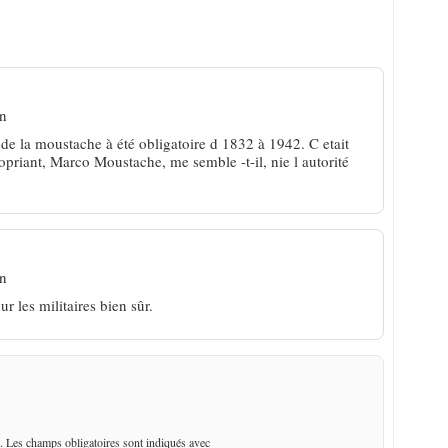
 un genre qu’on aime
in
de la moustache à été obligatoire d 1832 à 1942. C etait
opriant, Marco Moustache, me semble -t-il, nie l autorité
in
r les militaires bien sûr.
. Les champs obligatoires sont indiqués avec