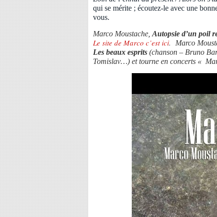
qui se mérite ; écoutez-le avec une bonne i
vous.
Marco Moustache,
Autopsie d’un poil r
Le site de Marco c’est ici
.
Marco Moustac
Les beaux esprits
(chanson – Bruno Barr
Tomislav…) et tourne en concerts « Mar