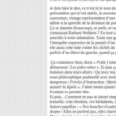
Je dois bien le dire, ce n’est ni le nom d
présentation qui m’ont attirée, la mousta
couverture, vintage représentation d’une 
même si la querelle de la dictature du po
Ça se slamme (beaucoup), se parle, se ra
connaissait Barbara Weldens ? En tout cas 
arrachée à notre admiration. Toute une g
l’interprète expressive de la pensée d’u
elle aussi
cette lutte contre les clichés du
parfois d’un direct du gauche, quand ça
Ça commence bien, doux
« Petite j’aim
détournent / Les jolies robes ».
Et puis 
hommes dans leurs désirs / Qu’avec ma jo
essai philosophique psalmodié avec insis
dangereux / Privées d’instruction / Marié
assurer la lignée ».
J’aime moins quand c
écoutant ce
premier titre.
Et puis…Comment ne pas se laisser emport
textuelle, cette émotion, ces hésitations,
baisers papillon : « Nos bouches écouten
drame / Elles ne parlent pas, elles charm