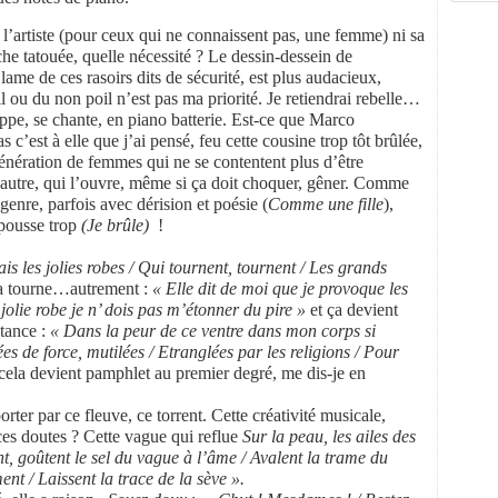
e l’artiste (pour ceux qui ne connaissent pas, une femme) ni sa
che tatouée, quelle nécessité ? Le dessin-dessein de
lame de ces rasoirs dits de sécurité, est plus audacieux,
il ou du non poil n’est pas ma priorité. Je retiendrai rebelle…
ppe, se chante, en piano batterie. Est-ce que Marco
c’est à elle que j’ai pensé, feu cette cousine trop tôt brûlée,
énération de femmes qui ne se contentent plus d’être
n autre, qui l’ouvre, même si ça doit choquer, gêner. Comme
 genre, parfois avec dérision et poésie (
Comme une fille
),
 pousse trop
(Je brûle)
!
ais les jolies robes / Qui tournent, tournent / Les grands
ça tourne…autrement :
« Elle dit de moi que je provoque les
lie robe je n’ dois pas m’étonner du pire »
et ça devient
tance :
« Dans la peur de ce ventre dans mon corps si
es de force, mutilées / Etranglées par les religions /
Pour
ela devient pamphlet au premier degré, me dis-je en
er par ce fleuve, ce torrent. Cette créativité musicale,
 ces doutes ? Cette vague qui reflue
Sur la peau, les ailes des
t, goûtent le sel du vague à l’âme / Avalent la trame du
ent / Laissent la trace de la sève ».