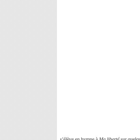
s’élève en hymne à
Ma liberté
sur quelq