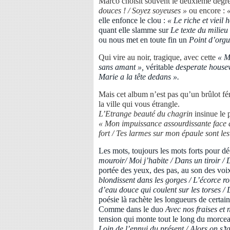
Marco choisit souvent le deuxième degré,
douces ! / Soyez soyeuses »
ou encore :
elle enfonce le clou :
« Le riche et vieil
quant elle slamme sur
Le texte du milieu 
ou nous met en toute fin un
Point d’org
Qui vire au noir, tragique, avec cette
« M
sans amant »,
véritable
desperate house
Marie a la tête dedans ».
Mais cet album n’est pas qu’un brûlot fém
la ville qui vous étrangle.
L’Etrange beauté du chagrin
insinue le 
« Mon impuissance assourdissante face à
fort / Tes larmes sur mon épaule sont le
Les mots, toujours les mots forts pour dé
mouroir/ Moi j’habite / Dans un tiroir / 
portée des yeux, des pas, au son des voi
blondissent dans les gorges / L’écorce r
d’eau douce qui coulent sur les torses /
poésie là rachète les longueurs de certain
Comme dans le duo
Avec nos fraises et
tension qui monte tout le long du morcea
Loin de l’ennui du présent / Alors on s’ta