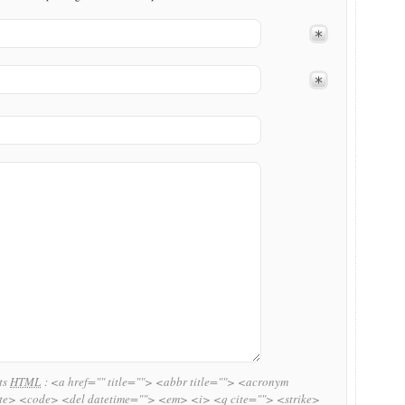
uts
HTML
:
<a href="" title=""> <abbr title=""> <acronym
ite> <code> <del datetime=""> <em> <i> <q cite=""> <strike>