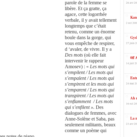
parole de la femme se
26 avr 20
libère. Et ça gratte, ça
agace, cette logorrhée
Kand
verbale, il y avait tellement
2 oct 200
longtemps que c’était
retenu, comme un énorme
boule dans la gorge, qui
Gysl
vous empêche de respirer,
27 juin 2
d ‘avaler, de vivre. Il y a
Des mots
(où elle fait
0ff 
intervenir le rappeur
14 juil 2
Amosev) : «
Les mots qui
s’empilent / Les mots qui
Entr
s’empalent / Les mots qui
s’empirent et les mots qui
24 mai 2
s’emparent / Les mots qui
transpirent / Les mots qui
Ah 
s’enflamment / Les mots
16 oct 20
qui s’enfilent ».
Des
dialogues de femmes, avec
La m
Anne-Solène et Saba, pas
seulement militants, beaux
23 avr 20
comme un poème qui
ues notes de piano.