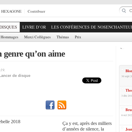
e HEXAGONE
Contribuer
DISQUES
LIVRE D’OR
LES CONFÉRENCES DE NOSENCHANTEU
Hommages
Merci Collègues
Thémas
Prix
 genre qu’on aime
Prom
019.
Blon
Partager!
Lancer de disque
30 sept 2
Tho
3 déc 201
Brum
6 oct 202
Ça y est, après des milliers
d’années de silence, la
Jean