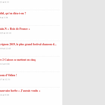
23 at 8:33
id, qu’en dira-t-on ?
9 at 3:58
ain.N « Rois de France »
025 at 10:10
Avignon 2019, le plus grand festival chanson d...
019 at 12:45
e 2 Caisses se mettent en cinq
012 at 8:00
nom d’Odieu !
17 at 12:31
auvaise herbe « J’aurais voulu »
16 at 9:08