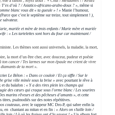
 elle a raison ,
Soyez doux
: «
Chut ! Mesdames ! / Restez
«
T’es d’où ? /
Asiatico-africano-arabo-doux ? »
, même si
 homme blanc vous dit « ta gueule » ! »
Manie l’humour,
(
Parce que c’est le septième sur treize, tout simplement !
),
ue
salvateur
.
arie, mariée et mère de trois enfants / Marie mère et mariée
wife
:
« Les tartelettes sont hors du four car maintenant /
iniste. Les thèmes sont aussi universels, la maladie, la mort,
pire, la mort d’un être cher, avec douceur, pudeur et poésie
 ton cancer / Tes larmes sur mon épaule me crient de vivre
s diamants de ta mort ».
crier
Le Béton : « Dans ce couloir / Et ça siffle / Sur le
De grise ville minée sous la brise »
avec pourtant le rêve à
x et du balafon :
« Y a des rires plein les champs qui
ougie des cœurs qui craque sous l’orme blanc / Les sourires
 Des marins rêveurs et des pêcheurs d’amants »
, et cette
s titres, psalmodiés sur des notes répétitives.
 nos couteaux
, avec le rappeur MC Dro-P, qui sabre enfin la
u, en chantant au mitan et en fin :
« Alors on s’taille loin /
ille loin / Là où les fraises ont d’la saveur ! »
Un album fort,