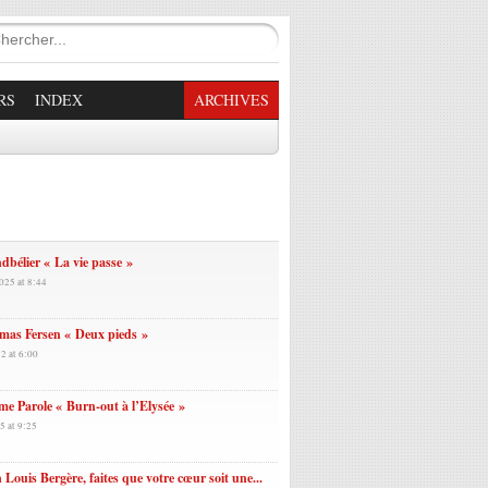
RS
INDEX
ARCHIVES
enade Enchantée
dbélier « La vie passe »
025 at 8:44
mas Fersen « Deux pieds »
2 at 6:00
e Parole « Burn-out à l’Elysée »
5 at 9:25
 Louis Bergère, faites que votre cœur soit une...