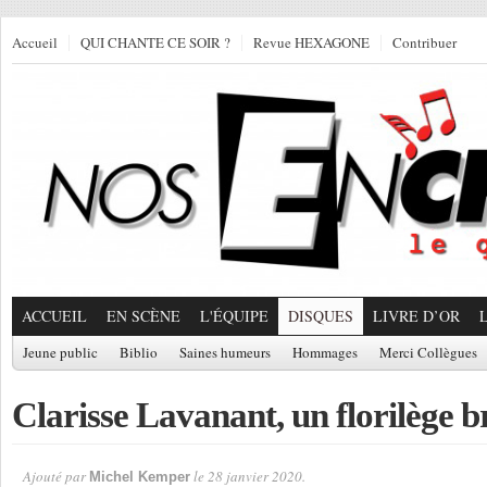
Accueil
QUI CHANTE CE SOIR ?
Revue HEXAGONE
Contribuer
ACCUEIL
EN SCÈNE
L'ÉQUIPE
DISQUES
LIVRE D’OR
Jeune public
Biblio
Saines humeurs
Hommages
Merci Collègues
Clarisse Lavanant, un florilège b
Ajouté par
le 28 janvier 2020.
Michel Kemper
Par