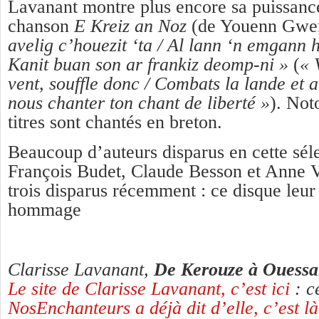
Lavanant montre plus encore sa puissance
chanson
E Kreiz an Noz
(de Youenn Gwer
avelig c’houezit ‘ta / Al lann ‘n emgann
Kanit buan son ar frankiz deomp-ni »
(
« 
vent, souffle donc / Combats la lande et a
nous chanter ton chant de liberté »
). Not
titres sont chantés en breton.
Beaucoup d’auteurs disparus en cette séle
François Budet, Claude Besson et Anne V
trois disparus récemment : ce disque leur 
hommage
Clarisse Lavanant,
De Kerouze à Ouessa
Le site de Clarisse Lavanant, c’est ici
: c
NosEnchanteurs a déjà dit d’elle, c’est là