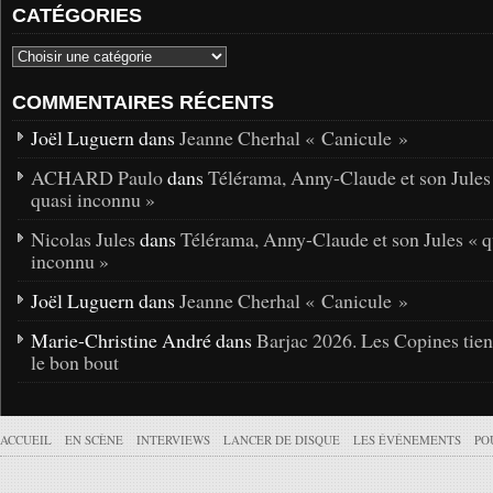
CATÉGORIES
COMMENTAIRES RÉCENTS
Joël Luguern dans
Jeanne Cherhal « Canicule »
ACHARD Paulo
dans
Télérama, Anny-Claude et son Jules
quasi inconnu »
Nicolas Jules
dans
Télérama, Anny-Claude et son Jules « q
inconnu »
Joël Luguern dans
Jeanne Cherhal « Canicule »
Marie-Christine André dans
Barjac 2026. Les Copines tie
le bon bout
ACCUEIL
EN SCÈNE
INTERVIEWS
LANCER DE DISQUE
LES ÉVÉNEMENTS
PO