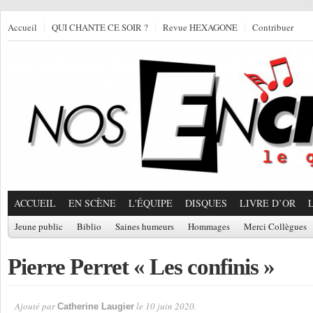
Accueil
QUI CHANTE CE SOIR ?
Revue HEXAGONE
Contribuer
ACCUEIL
EN SCÈNE
L'ÉQUIPE
DISQUES
LIVRE D’OR
Jeune public
Biblio
Saines humeurs
Hommages
Merci Collègues
Pierre Perret « Les confinis »
Ajouté par
le 10 juin 2020.
Catherine Laugier
Par