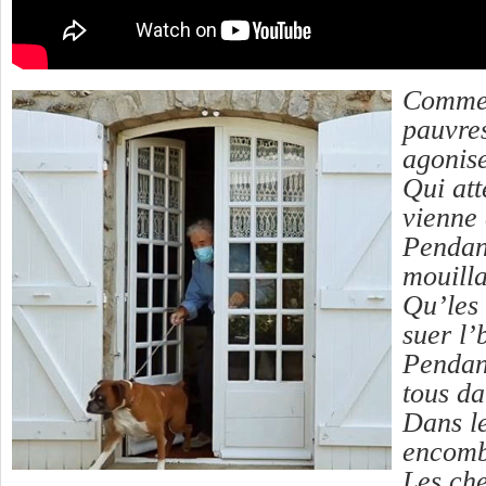
Commen
pauvre
agonis
Qui att
vienne 
Pendant
mouilla
Qu’les 
suer l’
Pendant
tous d
Dans le
encomb
Les ch