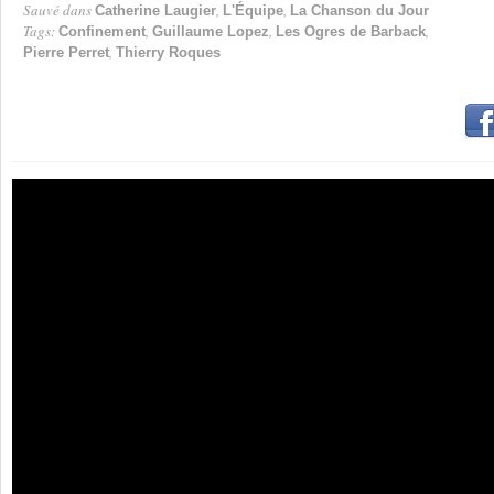
Sauvé dans
,
,
Catherine Laugier
L'Équipe
La Chanson du Jour
Tags:
,
,
,
Confinement
Guillaume Lopez
Les Ogres de Barback
,
Pierre Perret
Thierry Roques