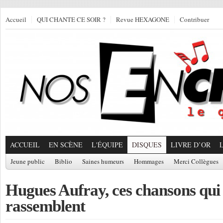
Accueil
QUI CHANTE CE SOIR ?
Revue HEXAGONE
Contribuer
ACCUEIL
EN SCÈNE
L'ÉQUIPE
DISQUES
LIVRE D’OR
Jeune public
Biblio
Saines humeurs
Hommages
Merci Collègues
Hugues Aufray, ces chansons qui
rassemblent