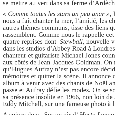
se mettre au vert dans sa ferme d’Ardèch
« Comme toutes les stars un peu anar »
,
nous a fait chanter la mer, l’amitié, les c
autres thèmes communs, tisse des liens q
rassemblent. Comme nous le rappelle ce
quatre reprises dont
Stewball
, nouvelle v
dans les studios d’Abbey Road à Londre
chanteur et guitariste Michael Jones con
aux côtés de Jean-Jacques Goldman. On
qu’Hugues Aufray n’est pas encore décidé
mémoires et quitter la scène. Il annonce 
album à venir avec des chants de Noël a
passe et Aufray défie les modes. On se s
sa présence insolite en 1966, non loin de
Eddy Mitchell, sur une fameuse photo à l
A suivre donc. Sur un air d’
Hasta Luego