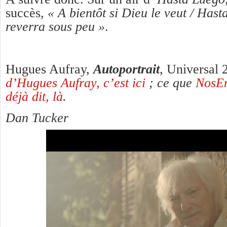
succès,
« A bientôt si Dieu le veut / Has
reverra sous peu »
.
Hugues Aufray,
Autoportrait
, Universal
d’Hugues Aufray, c’est ici
; ce que
NosEn
déjà dit, là
.
Dan Tucker