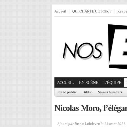
Accueil
QUI CHANTE CE SOIR ?
Revu
ACCUEIL
EN SCÈNE
L'ÉQUIPE
Jeune public
Biblio
Saines humeurs
Nicolas Moro, l’élég
Ajouté par
le 23 mars 2021.
Anne Lefebvre