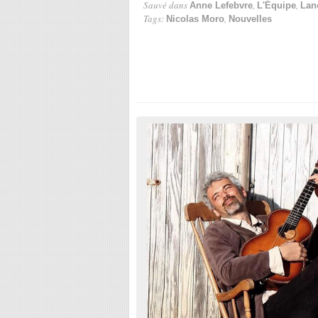
Sauvé dans
,
,
Anne Lefebvre
L'Équipe
Lan
Tags:
,
Nicolas Moro
Nouvelles