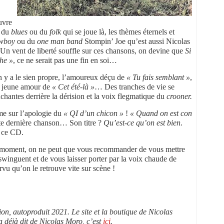
uvre
e du
blues
ou du
folk
qui se joue là, les thèmes éternels et
owboy
ou du
one man band
Stompin’ Joe qu’est aussi Nicolas
n vent de liberté souffle sur ces chansons, on devine que
Si
che »
, ce ne serait pas une fin en soi…
n y a le sien propre, l’amoureux déçu de
« Tu fais semblant »
,
du jeune amour de
« Cet été-là »
… Des tranches de vie se
hantes derrière la dérision et la voix flegmatique du
crooner.
rme sur l’apologie du
« QI d’un chicon »
!
« Quand on est con
tte dernière chanson… Son titre ?
Qu’est-ce qu’on est bien
.
e ce CD.
 moment, on ne peut que vous recommander de vous mettre
 swinguent et de vous laisser porter par la voix chaude de
rvu qu’on le retrouve vite sur scène !
ion, autoproduit 2021. Le site et la boutique de Nicolas
 déjà dit de Nicolas Moro, c’est
ici
.