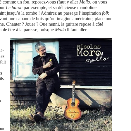
hé comme un fou, reposez-vous (faut y aller
Mollo
, on vous
Pour
Le baron
par exemple, et sa délicieuse mandoline
int jusqu’à la tombe ! Admirez au passage l’inspiration
folk
 devant une cabane de bois qu’on imagine américaine, place une
ne. Chanter ? Jouer ? Que nenni, la guitare repose à côté
mble être à la paresse, puisque
Mollo
il faut aller…
le
Les
fait
rs
ils
n
oue