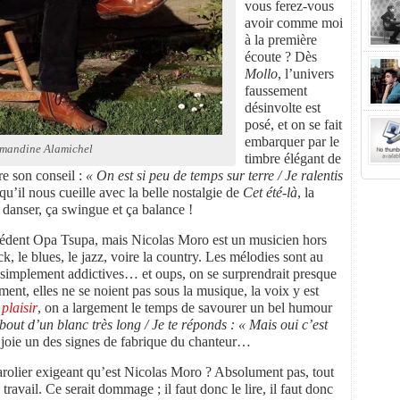
vous ferez-vous
avoir comme moi
à la première
écoute ? Dès
Mollo
, l’univers
faussement
désinvolte est
posé, et on se fait
embarquer par le
mandine Alamichel
timbre élégant de
re son conseil :
« On est si peu de temps sur terre / Je ralentis
’il nous cueille avec la belle nostalgie de
Cet été-là
, la
 danser, ça swingue et ça balance !
cédent Opa Tsupa, mais Nicolas Moro est un musicien hors
k, le blues, le jazz, voire la country. Les mélodies sont au
t simplement addictives… et oups, on se surprendrait presque
ment, elles ne se noient pas sous la musique, la voix y est
plaisir
, on a largement le temps de savourer un bel humour
out d’un blanc très long / Je te réponds : « Mais oui c’est
e joie un des signes de fabrique du chanteur…
parolier exigeant qu’est Nicolas Moro ? Absolument pas, tout
 travail. Ce serait dommage ; il faut donc le lire, il faut donc