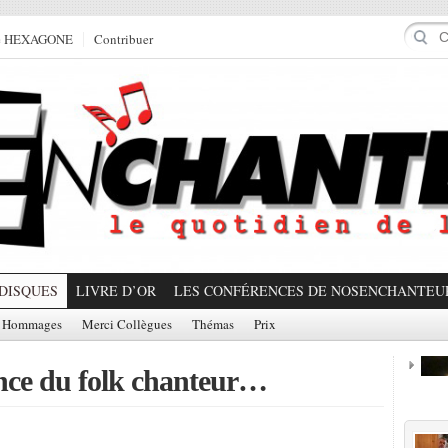
e HEXAGONE
Contribuer
DISQUES
LIVRE D’OR
LES CONFÉRENCES DE NOSENCHANTEU
Hommages
Merci Collègues
Thémas
Prix
ance du folk chanteur…
Prom
Partager!