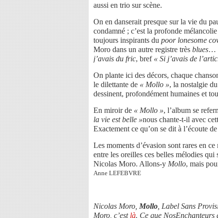
aussi en trio sur scène.
On en danserait presque sur la vie du pa
condamné ; c’est la profonde mélancoli
toujours inspirants du
poor lonesome c
Moro dans un autre registre très
blues
… U
j’avais du fric
, bref
« Si j’avais de l’arti
On plante ici des décors, chaque chanso
le dilettante de
« Mollo »
, la nostalgie 
dessinent, profondément humaines et touc
En miroir de
« Mollo »
, l’album se refe
la vie est belle »
nous chante-t-il avec ce
Exactement ce qu’on se dit à l’écoute d
Les moments d’évasion sont rares en ce
entre les oreilles ces belles mélodies qui
Nicolas Moro. Allons-y
Mollo
, mais pou
Anne LEFEBVRE
Nicolas Moro,
Mollo
, Label Sans Provis
Moro, c’est
là
. Ce que NosEnchanteurs a