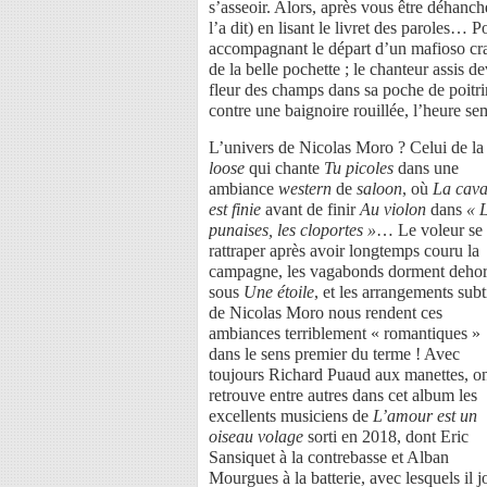
s’asseoir. Alors, après vous être déhanc
l’a dit) en lisant le livret des paroles… 
accompagnant le départ d’un mafioso cra
de la belle pochette ; le chanteur assis
fleur des champs dans sa poche de poitri
contre une baignoire rouillée, l’heure se
L’univers de Nicolas Moro ? Celui de la
loose
qui chante
Tu picoles
dans une
ambiance
western
de
saloon
, où
La cava
est finie
avant de finir
Au violon
dans
« 
punaises, les cloportes »
… Le voleur se 
rattraper après avoir longtemps couru la
campagne, les vagabonds dorment deho
sous
Une étoile
, et les arrangements subt
de Nicolas Moro nous rendent ces
ambiances terriblement « romantiques »
dans le sens premier du terme ! Avec
toujours Richard Puaud aux manettes, o
retrouve entre autres dans cet album les
excellents musiciens de
L’amour est un
oiseau volage
sorti en 2018, dont Eric
Sansiquet à la contrebasse et Alban
Mourgues à la batterie, avec lesquels il j