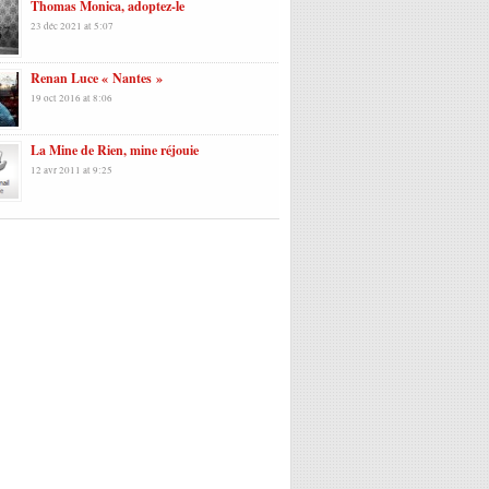
Thomas Monica, adoptez-le
23 déc 2021 at 5:07
Renan Luce « Nantes »
19 oct 2016 at 8:06
La Mine de Rien, mine réjouie
12 avr 2011 at 9:25