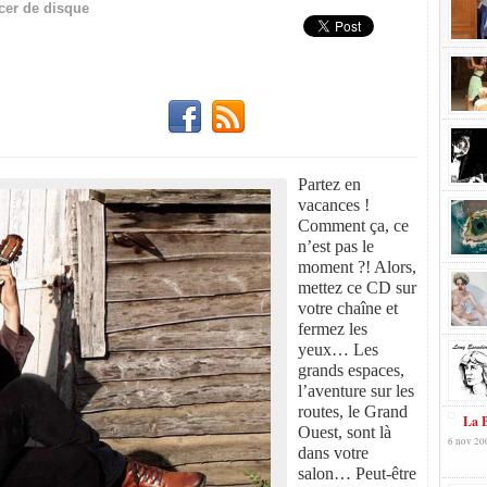
cer de disque
Partez en
vacances !
Comment ça, ce
n’est pas le
moment ?! Alors,
mettez ce CD sur
votre chaîne et
fermez les
yeux… Les
grands espaces,
l’aventure sur les
routes, le Grand
La B
Ouest, sont là
6 nov 20
dans votre
salon… Peut-être