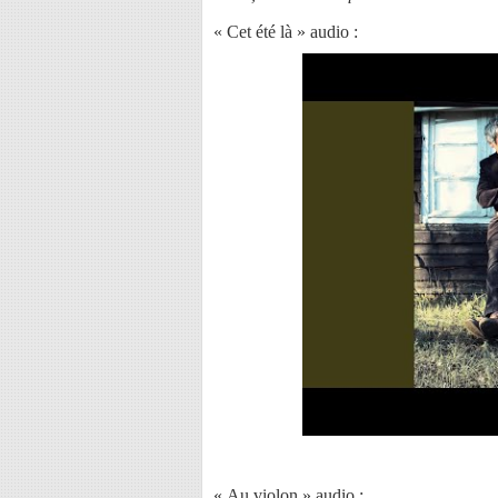
« Cet été là » audio :
« Au violon » audio :