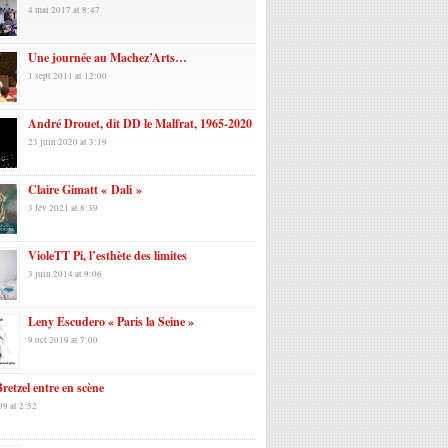
4 mai 2017 at 8:47
Une journée au Machez’Arts…
1 sept 2011 at 12:00
André Drouet, dit DD le Malfrat, 1965-2020
23 juin 2020 at 3:19
Claire Gimatt « Dali »
3 fév 2021 at 8:39
VioleTT Pi, l’esthète des limites
3 juin 2014 at 9:06
Leny Escudero « Paris la Seine »
9 oct 2019 at 7:00
retzel entre en scène
09 at 2:52