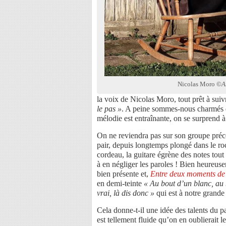
Nicolas Moro ©
A
la voix de Nicolas Moro, tout prêt à suiv
le pas »
. A peine sommes-nous charmés qu
mélodie est entraînante, on se surprend à
On ne reviendra pas sur son groupe pré
pair, depuis longtemps plongé dans le roc
cordeau, la guitare égrène des notes tou
à en négliger les paroles ! Bien heureuse
bien présente et,
Entre deux moments de 
en demi-teinte
« Au bout d’un blanc, au b
vrai, là dis donc »
qui est à notre grand
Cela donne-t-il une idée des talents du 
est tellement fluide qu’on en oublierait le