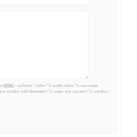
uts
HTML
:
<a href="" title=""> <abbr title=""> <acronym
ite> <code> <del datetime=""> <em> <i> <q cite=""> <strike>