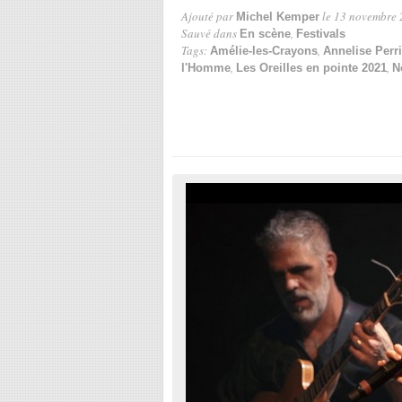
Ajouté par
le 13 novembre 
Michel Kemper
Sauvé dans
,
En scène
Festivals
Tags:
,
Amélie-les-Crayons
Annelise Perr
,
,
l'Homme
Les Oreilles en pointe 2021
N