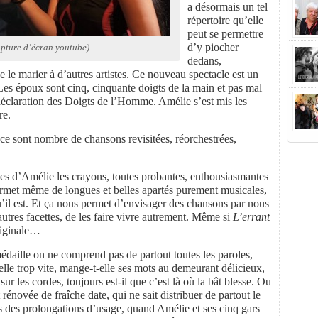
a désormais un tel
répertoire qu’elle
peut se permettre
d’y piocher
pture d’écran youtube)
dedans,
 le marier à d’autres artistes. Ce nouveau spectacle est un
s époux sont cinq, cinquante doigts de la main et pas mal
a déclaration des Doigts de l’Homme. Amélie s’est mis les
re.
 ce sont nombre de chansons revisitées, réorchestrées,
s d’Amélie les crayons, toutes probantes, enthousiasmantes
ermet même de longues et belles apartés purement musicales,
u’il est. Et ça nous permet d’envisager des chansons par nous
utres facettes, de les faire vivre autrement. Même si
L’errant
riginale…
 médaille on ne comprend pas de partout toutes les paroles,
lle trop vite, mange-t-elle ses mots au demeurant délicieux,
 sur les cordes, toujours est-il que c’est là où la bât blesse. Ou
 rénovée de fraîche date, qui ne sait distribuer de partout le
 des prolongations d’usage, quand Amélie et ses cinq gars