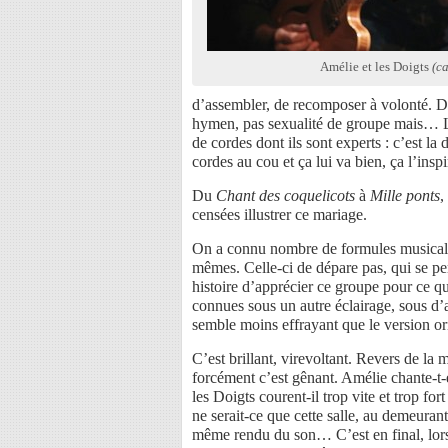
Amélie et les Doigts
(ca
d’assembler, de recomposer à volonté. De
hymen, pas sexualité de groupe mais… Le
de cordes dont ils sont experts : c’est l
cordes au cou et ça lui va bien, ça l’inspi
Du
Chant des coquelicots
à
Mille ponts
,
censées illustrer ce mariage.
On a connu nombre de formules musicale
mêmes. Celle-ci de dépare pas, qui se p
histoire d’apprécier ce groupe pour ce q
connues sous un autre éclairage, sous d’a
semble moins effrayant que le version o
C’est brillant, virevoltant. Revers de la
forcément c’est gênant. Amélie chante-t-e
les Doigts courent-il trop vite et trop fort
ne serait-ce que cette salle, au demeurant
même rendu du son… C’est en final, lors