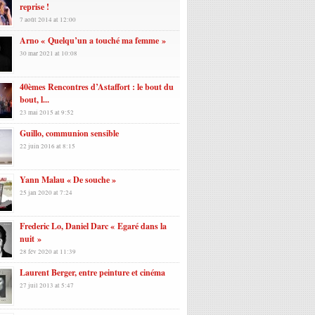
reprise !
7 août 2014 at 12:00
Arno « Quelqu’un a touché ma femme »
30 mar 2021 at 10:08
40èmes Rencontres d’Astaffort : le bout du
bout, l...
23 mai 2015 at 9:52
Guillo, communion sensible
22 juin 2016 at 8:15
Yann Malau « De souche »
25 jan 2020 at 7:24
Frederic Lo, Daniel Darc « Egaré dans la
nuit »
28 fév 2020 at 11:39
Laurent Berger, entre peinture et cinéma
27 juil 2013 at 5:47