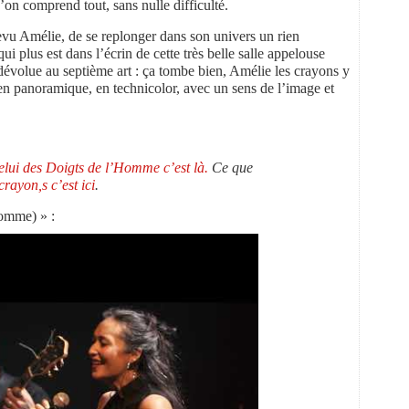
’on comprend tout, sans nulle difficulté.
evu Amélie, de se replonger dans son univers un rien
i plus est dans l’écrin de cette très belle salle appelouse
 dévolue au septième art : ça tombe bien, Amélie les crayons y
en panoramique, en technicolor, avec un sens de l’image et
elui des Doigts de l’Homme c’est là.
Ce que
rayon,s c’est ici
.
Homme) » :