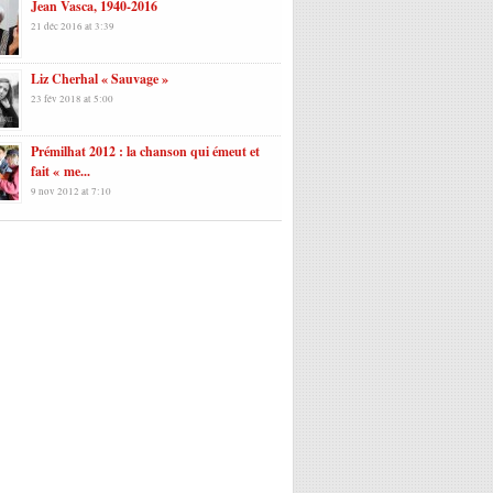
Jean Vasca, 1940-2016
21 déc 2016 at 3:39
Liz Cherhal « Sauvage »
23 fév 2018 at 5:00
Prémilhat 2012 : la chanson qui émeut et
fait « me...
9 nov 2012 at 7:10