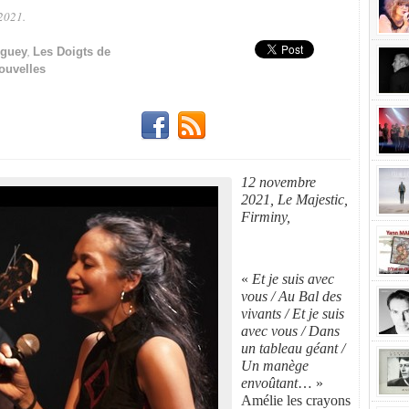
2021.
Partager!
,
iguey
Les Doigts de
ouvelles
12 novembre
2021, Le Majestic,
Firminy,
«
Et je suis avec
vous / Au Bal des
vivants / Et je suis
avec vous / Dans
un tableau géant /
Un manège
envoûtant
… »
Amélie les crayons