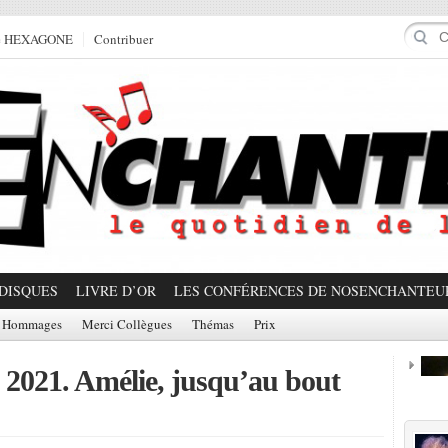
e HEXAGONE
Contribuer
DISQUES
LIVRE D’OR
LES CONFÉRENCES DE NOSENCHANTEU
Hommages
Merci Collègues
Thémas
Prix
e 2021. Amélie, jusqu’au bout
Prom