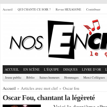
Accueil
QUI CHANTE CE SOIR ?
Revue HEXAGONE
Contribuer
ACCUEIL
EN SCÈNE
L'ÉQUIPE
DISQUES
LIVRE D’OR
Jeune public
Biblio
Saines humeurs
Hommages
Merci Collègues
Accueil
» Articles avec mot clef » Oscar fou
Oscar Fou, chantant la légèreté
Voici le deuxième album