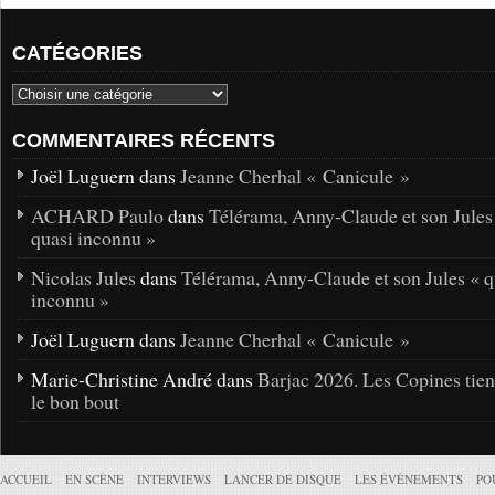
CATÉGORIES
COMMENTAIRES RÉCENTS
Joël Luguern dans
Jeanne Cherhal « Canicule »
ACHARD Paulo
dans
Télérama, Anny-Claude et son Jules
quasi inconnu »
Nicolas Jules
dans
Télérama, Anny-Claude et son Jules « q
inconnu »
Joël Luguern dans
Jeanne Cherhal « Canicule »
Marie-Christine André dans
Barjac 2026. Les Copines tie
le bon bout
ACCUEIL
EN SCÈNE
INTERVIEWS
LANCER DE DISQUE
LES ÉVÉNEMENTS
PO