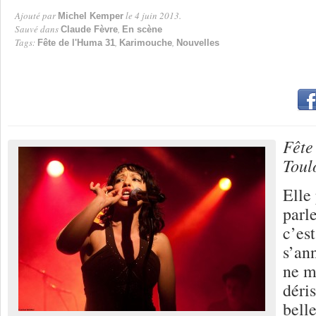
Ajouté par
le 4 juin 2013.
Michel Kemper
Par
Sauvé dans
,
Claude Fèvre
En scène
Tags:
,
,
Fête de l'Huma 31
Karimouche
Nouvelles
Fête
Toul
Elle
parl
c’est
s’an
ne m
déris
belle