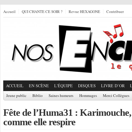
Accueil
QUI CHANTE CE SOIR ?
Revue HEXAGONE
Contribuer
ACCUEIL
EN SCÈNE
L'ÉQUIPE
DISQUES
LIVRE D’OR
Jeune public
Biblio
Saines humeurs
Hommages
Merci Collègues
Fête de l’Huma31 : Karimouche, 
comme elle respire