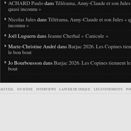
ACHARD Paulo
dans
Télérama, Anny-Claude et son Jules
quasi inconnu »
Nicolas Jules
dans
Télérama, Anny-Claude et son Jules « q
inconnu »
Joël Luguern dans
Jeanne Cherhal « Canicule »
Marie-Christine André dans
Barjac 2026. Les Copines tie
le bon bout
Jo Bourbousson dans
Barjac 2026. Les Copines tiennent l
bout
ACCUEIL
EN SCÈNE
INTERVIEWS
LANCER DE DISQUE
LES ÉVÉNEMENTS
PO