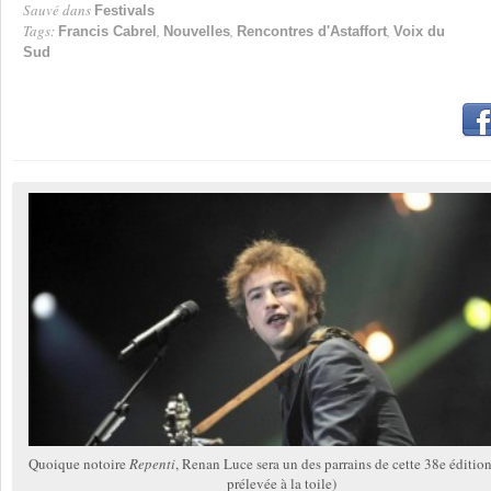
Sauvé dans
Festivals
Tags:
,
,
,
Francis Cabrel
Nouvelles
Rencontres d'Astaffort
Voix du
Sud
Quoique notoire
Repenti
, Renan Luce sera un des parrains de cette 38e éditio
prélevée à la toile)