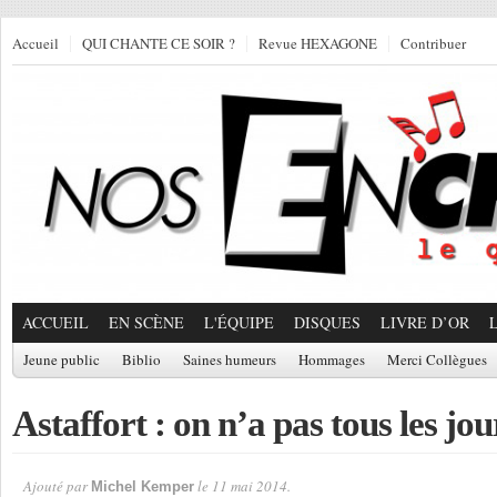
Accueil
QUI CHANTE CE SOIR ?
Revue HEXAGONE
Contribuer
ACCUEIL
EN SCÈNE
L'ÉQUIPE
DISQUES
LIVRE D’OR
Jeune public
Biblio
Saines humeurs
Hommages
Merci Collègues
Astaffort : on n’a pas tous les jou
Ajouté par
le 11 mai 2014.
Michel Kemper
Par