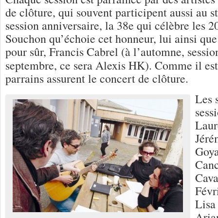
de clôture, qui souvent participent aussi au s
session anniversaire, la 38e qui célèbre les 2
Souchon qu’échoie cet honneur, lui ainsi que
pour sûr, Francis Cabrel (à l’automne, sessio
septembre, ce sera Alexis HK). Comme il es
parrains assurent le concert de clôture.
Les s
sess
Laur
Jéré
Goya
Canc
Cava
Févri
Lisa 
Aria