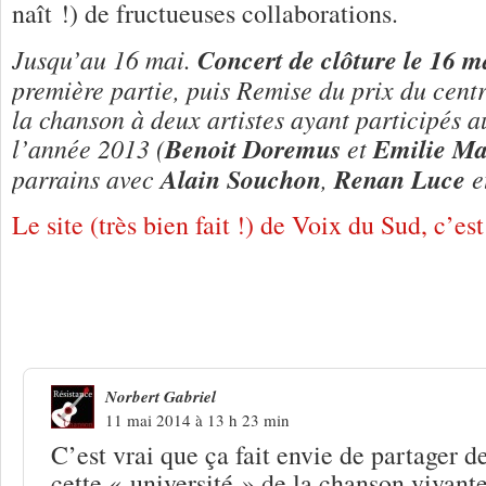
naît !) de fructueuses collaborations.
Jusqu’au 16 mai.
Concert de clôture le 16 m
première partie, puis Remise du prix du centr
la chanson à deux artistes ayant participés 
l’année 2013 (
Benoit Doremus
et
Emilie Ma
parrains avec
Alain Souchon
,
Renan Luce
e
Le site (très bien fait !) de Voix du Sud, c’est 
2 Réponses à
Astaffort : on n’a pas tou
ans !
Norbert Gabriel
11 mai 2014 à 13 h 23 min
C’est vrai que ça fait envie de partager
cette « université » de la chanson vivan