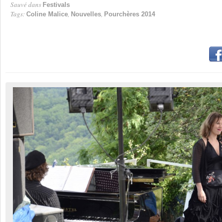
Sauvé dans
Festivals
Tags:
,
,
Coline Malice
Nouvelles
Pourchères 2014