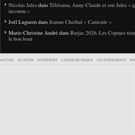
Nicolas Jules
dans
Télérama, Anny-Claude et son Jules « q
inconnu »
Joël Luguern dans
Jeanne Cherhal « Canicule »
Marie-Christine André dans
Barjac 2026. Les Copines tie
le bon bout
ACCUEIL
EN SCÈNE
INTERVIEWS
LANCER DE DISQUE
LES ÉVÉNEMENTS
PO