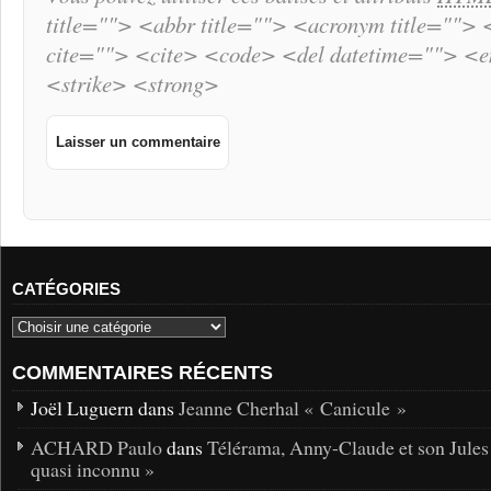
title=""> <abbr title=""> <acronym title="">
cite=""> <cite> <code> <del datetime=""> <
<strike> <strong>
CATÉGORIES
COMMENTAIRES RÉCENTS
Joël Luguern dans
Jeanne Cherhal « Canicule »
ACHARD Paulo
dans
Télérama, Anny-Claude et son Jules
quasi inconnu »