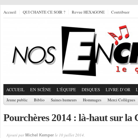
Accueil
QUI CHANTE CE SOIR ?
Revue HEXAGONE
Contribuer
ACCUEIL
EN SCÈNE
L'ÉQUIPE
DISQUES
LIVRE D’OR
Jeune public
Biblio
Saines humeurs
Hommages
Merci Collègues
Pourchères 2014 : là-haut sur la 
Ajouté par
le 10 juillet 2014.
Michel Kemper
Par