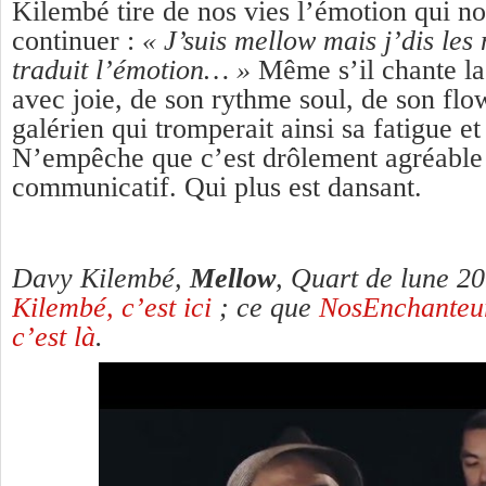
Kilembé tire de nos vies l’émotion qui n
continuer :
« J’suis mellow mais j’dis les
traduit l’émotion… »
Même s’il chante la 
avec joie, de son rythme soul, de son fl
galérien qui tromperait ainsi sa fatigue et
N’empêche que c’est drôlement agréable 
communicatif. Qui plus est dansant.
Davy Kilembé,
Mellow
, Quart de lune 2
Kilembé, c’est ici
; ce que
NosEnchanteurs
c’est là
.