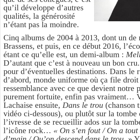
qu’il développe d’autres
qualités, la générosité
n’étant pas la moindre.
Cinq albums de 2004 à 2013, dont un de 
Brassens, et puis, en ce début 2016, l’é
étant ce qu’elle est, un demi-album :
Mel
D’autant que c’est à nouveau un bon cru.
pour d’éventuelles destinations. Dans le
d’abord, monde uniforme où ça file droit 
ressemblance avec ce que devient notre p
purement fortuite, enfin pas vraiment… V
Lachaise ensuite,
Dans le trou
(chanson t
vidéo ci-dessous), ou plutôt sur la tombe
l’ivresse de se recueillir ados sur la tom
l’icône rock…
« On s’en fout / On a tout 
d’main / Qu’on descend dans le trou.
» Y