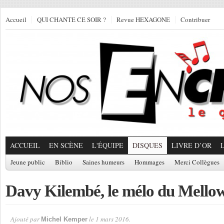
Accueil
QUI CHANTE CE SOIR ?
Revue HEXAGONE
Contribuer
ACCUEIL
EN SCÈNE
L'ÉQUIPE
DISQUES
LIVRE D’OR
Jeune public
Biblio
Saines humeurs
Hommages
Merci Collègues
Davy Kilembé, le mélo du Mello
Ajouté par
le 1 mars 2016.
Michel Kemper
Par