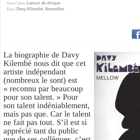
Sauvé dans
Lancer de disque
Tags:
,
Davy Kilembé
Nouvelles
La biographie de Davy
Kilembé nous dit que cet
artiste indépendant
(nombreux le sont) est
« reconnu par beaucoup
pour son talent. » Pour
son talent indéniablement,
mais pas que. Car le talent
ne fait pas tout. S’il est si
apprécié tant du public
que de ses collègues, c’est