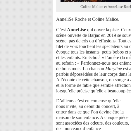
Coline Malice et AnneLise Ro
AnneliSe Roche et Coline Malice.
C’est
AnneLise
qui ouvre la piste. Ceux
scène ouverte de Barjac en 2019 se souv
scène, pas de cris ou d’effusions. Tout es
filet de voix touchent les spectateurs au 
évoque tous les instants, petits bobos et 
et les enfants. En écho à « l’amère (la mè
au refrain : « Pardonnez-nous nos enfanc
de bons mots. La chanson
Maryline
est a
parfois dépossédées de leur corps dans les
A l’écoute de cette chanson, on songe à 
et la forme de fable que semble affecti
lorsqu’elle précise qu’elle a beaucoup éco
D’ailleurs c’est en conteuse qu’elle
nous invite, au début du concert, à
entrer dans ce que l’on devine être la
maison de son enfance. A chaque pièce
sont associées des odeurs, des couleurs,
des morceaux d’enfance