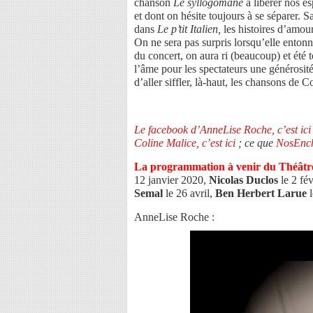
chanson
Le syllogomane
à libérer nos es
et dont on hésite toujours à se séparer. 
dans
Le p’tit Italien,
les histoires d’amour
On ne sera pas surpris lorsqu’elle ento
du concert, on aura ri (beaucoup) et été 
l’âme pour les spectateurs une générosité
d’aller siffler, là-haut, les chansons de C
Le facebook d’AnneLise Roche, c’est ici
Coline Malice, c’est ici
; ce que
NosEncha
La programmation à venir du Théâtr
12 janvier 2020,
Nicolas Duclos
le 2 fév
Semal
le 26 avril,
Ben Herbert Larue
l
AnneLise Roche :