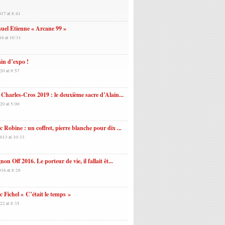
017 at 8:41
el Etienne « Arcane 99 »
16 at 10:31
in d’expo !
20 at 9:57
 Charles-Cros 2019 : le deuxième sacre d’Alain...
20 at 5:00
 Robine : un coffret, pierre blanche pour dix ...
2013 at 10:33
non Off 2016. Le porteur de vie, il fallait êt...
016 at 8:29
 Fichel « C’était le temps »
22 at 8:35