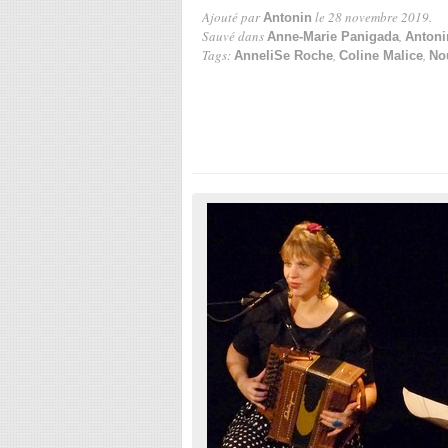
Ajouté par
le 28 novembre 2019.
Antonin
Sauvé dans
,
Anne-Marie Panigada
Antoni
Tags:
,
,
AnneliSe Roche
Coline Malice
No