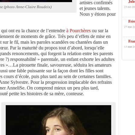
Jule
artistes confirmés
che
(photo Anne-Claire Roudeix)
23 oct 20
et jeunes talents.
Nous y étions pour
Frèr
27 mai 2
 qui ont eu la chance de l’entendre
à Pourchères
ou sur la
iennent de moments de grâce. Très peu d’effets de mise en
Fran
t sur le fil, mais les paroles scandées ou chantées dans un
13 mar 2
cœur. Par la maturité du propos tout d’abord, lorsqu’elle
grands renoncements, qui forgent la relation entre les parents
re ?) responsabilité » parentale, un enfant exhorte les adultes
es »…La pirouette finale, savoureuse, séduira les amateurs
ussi une fable puissante sur la façon dont les filles sont
 cours d’école, puis plus tard au sein de certaines familles.
Anne Sylvestre. Pour la progression implacable des refrains
onner AnneliSe. On comprend mieux un peu plus tard,
uté petite les histoires de sa mère, conteuse.