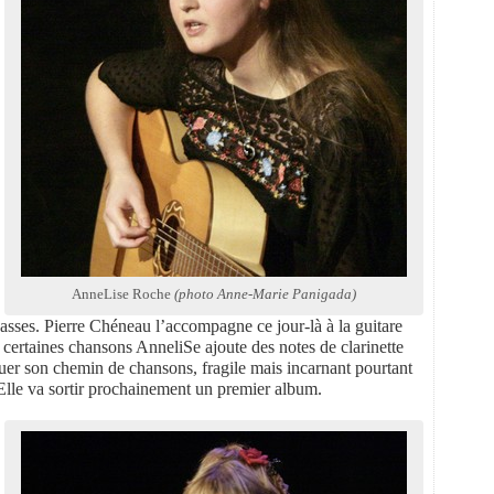
AnneLise Roche
(photo Anne-Marie Panigada)
asses. Pierre Chéneau l’accompagne ce jour-là à la guitare
 certaines chansons AnneliSe ajoute des notes de clarinette
uer son chemin de chansons, fragile mais incarnant pourtant
. Elle va sortir prochainement un premier album.