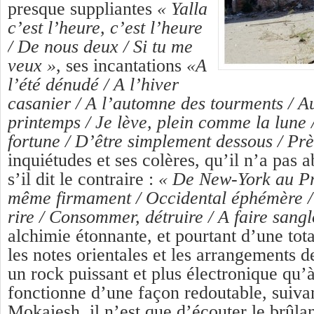
presque suppliantes
« Yalla
c’est l’heure, c’est l’heure
/ De nous deux / Si tu me
veux »
, ses incantations
«A
l’été dénudé / A l’hiver
casanier / A l’automne des tourments / A
printemps / Je lève, plein comme la lune 
fortune / D’être simplement dessous / Pr
inquiétudes et ses colères, qu’il n’a pa
s’il dit le contraire :
« De New-York au Pr
même firmament / Occidental éphémère / 
rire / Consommer, détruire / A faire sangl
alchimie étonnante, et pourtant d’une tot
les notes orientales et les arrangements 
un rock puissant et plus électronique qu’
fonctionne d’une façon redoutable, suivan
Mokaiesh, il n’est que d’écouter le brûl