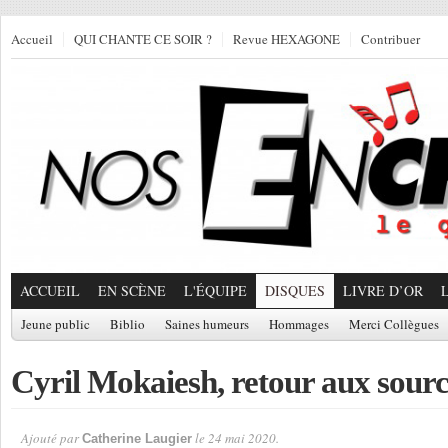
Accueil
QUI CHANTE CE SOIR ?
Revue HEXAGONE
Contribuer
ACCUEIL
EN SCÈNE
L'ÉQUIPE
DISQUES
LIVRE D’OR
Jeune public
Biblio
Saines humeurs
Hommages
Merci Collègues
Cyril Mokaiesh, retour aux sourc
Ajouté par
le 24 mai 2020.
Catherine Laugier
Par