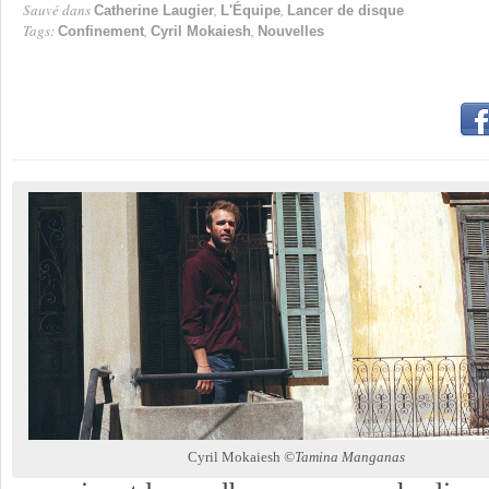
Sauvé dans
,
,
Catherine Laugier
L'Équipe
Lancer de disque
Tags:
,
,
Confinement
Cyril Mokaiesh
Nouvelles
Cyril Mokaiesh
©Tamina Manganas