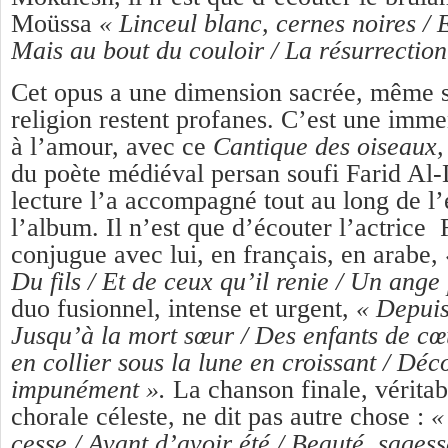
Moüssa
« Linceul blanc, cernes noires / E
Mais au bout du couloir / La résurrection
Cet opus a une dimension sacrée
,
même si
religion restent profanes. C’est une immen
à l’amour, avec ce
Cantique des oiseaux
du poète médiéval persan soufi Farid Al-D
lecture l’a accompagné tout au long de l’
l’album. Il n’est que d’écouter l’actrice
conjugue avec lui, en français, en arabe,
Du fils / Et de ceux qu’il renie / Un ange
duo fusionnel, intense et urgent,
« Depuis
Jusqu’à la mort sœur / Des enfants de c
en collier sous la lune en croissant / Déc
impunément ».
La chanson finale, vérita
chorale céleste, ne dit pas autre chose :
« 
cesse / Avant d’avoir été / Beauté, sagess