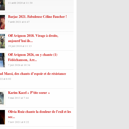
11 août 2020 at 11:30
Barjac 2021. Fabuleuse Céline Faucher !
7 août 2021 at 6:47
Off Avignon 2018. Virage à droite,
aujourd’hui ils...
19 juil 2018 at 11:13
Off Avignon 2026, on y chante (1)
Fédéchanson, Arr...
7 juil 2026 at 10:34
d Massi, des chants d’espoir et de résistance
22 at 6:02
Karim Kacel « P’tite soeur »
5 mai 2013 at 7:44
Olivia Ruiz chante la douleur de l’exil et les
sec...
7 nov 2021 at 8:22