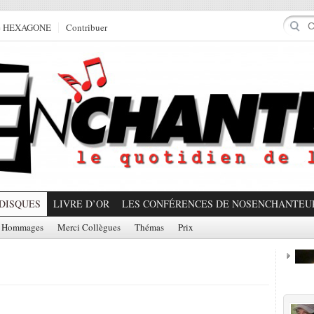
e HEXAGONE
Contribuer
DISQUES
LIVRE D’OR
LES CONFÉRENCES DE NOSENCHANTEU
Hommages
Merci Collègues
Thémas
Prix
Prom
Partager!