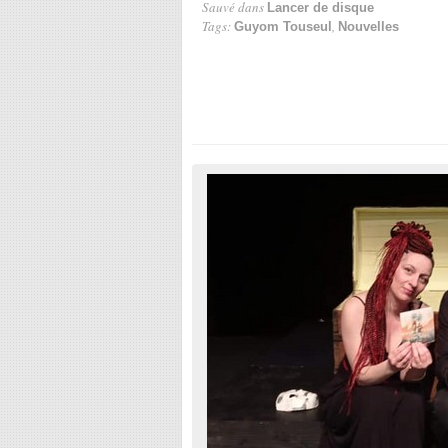
Sauvé dans
Lancer de disque
Tags:
,
Guyom Touseul
Nouvelles