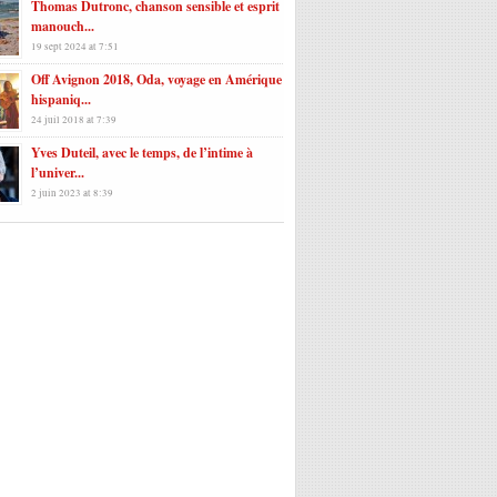
Thomas Dutronc, chanson sensible et esprit
manouch...
19 sept 2024 at 7:51
Off Avignon 2018, Oda, voyage en Amérique
hispaniq...
24 juil 2018 at 7:39
Yves Duteil, avec le temps, de l’intime à
l’univer...
2 juin 2023 at 8:39