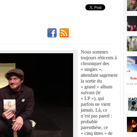
Nous sommes
toujours réticents à
chroniquer des
« singles »,
attendant sagement
Soua
la sortie du
26 oct 20
« grand » album
suivant (le
« LP »), qui
parfois ne vient
jamais. Là, ce
n’est pas pareil :
probable
parenthèse, ce
« cinq titres » de