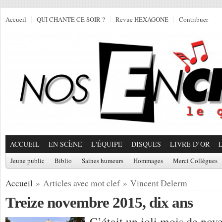
Accueil
QUI CHANTE CE SOIR ?
Revue HEXAGONE
Contribuer
ACCUEIL
EN SCÈNE
L'ÉQUIPE
DISQUES
LIVRE D’OR
Jeune public
Biblio
Saines humeurs
Hommages
Merci Collègues
Accueil
» Articles avec mot clef » Vincent Delerm
Treize novembre 2015, dix ans
C’était un joli mois de nov