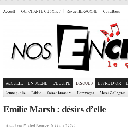
Accueil
QUI CHANTE CE SOIR ?
Revue HEXAGONE
Contribuer
ACCUEIL
EN SCÈNE
L'ÉQUIPE
DISQUES
LIVRE D’OR
Jeune public
Biblio
Saines humeurs
Hommages
Merci Collègues
Emilie Marsh : désirs d’elle
Ajouté par
le 22 avril 2013.
Michel Kemper
Par