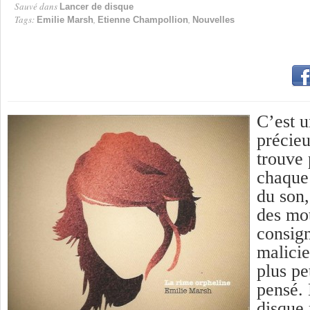
Sauvé dans
Lancer de disque
Tags:
,
,
Emilie Marsh
Etienne Champollion
Nouvelles
C’est u
précieu
trouve 
chaque 
du son,
des mot
consig
malici
plus pet
pensé. 
disque 