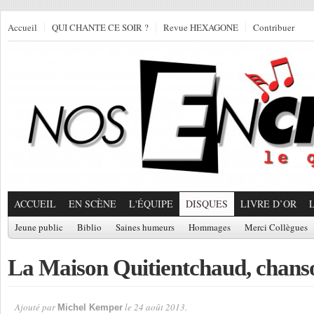
Accueil
QUI CHANTE CE SOIR ?
Revue HEXAGONE
Contribuer
ACCUEIL
EN SCÈNE
L'ÉQUIPE
DISQUES
LIVRE D’OR
Jeune public
Biblio
Saines humeurs
Hommages
Merci Collègues
La Maison Quitientchaud, chans
Ajouté par
le 24 août 2013.
Michel Kemper
Par