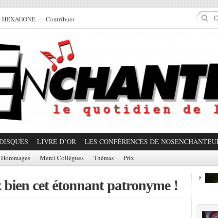
e HEXAGONE
Contribuer
DISQUES
LIVRE D’OR
LES CONFÉRENCES DE NOSENCHANTEU
Hommages
Merci Collègues
Thémas
Prix
bien cet étonnant patronyme !
Prom
Partager!