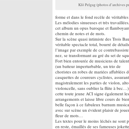
Klô Pelgag (photos d’archives pr
forme et dans le fond recèle de véritables
Les mélodies sinueuses et très travaillées,
cet album un opus baroque et flamboyant
chemin de notes et de mots.
Sur la scène quasi intimiste des Trois B
véritable spectacle total, bourré de détai
l’image par exemple de ce contrebassiste
nez, se transformant au gré du set de squ
Fort bien entourée de musiciens de talent
(un batteur imperturbable, un trio de
choristes en robes de mariées affublées d
casquettes de coureurs cyclistes, assurant
magistralement les parties de violon, alto
violoncelle, sans oublier la flûte à bec…)
cette toute jeune ACI signe également le
arrangements et laisse libre cours de bie
belle façon à ce fabuleux barnum musica
avec sur scène un évident plaisir de jouer
fleur de mots…
Les textes pour le moins léchés ne sont 
en reste, émaillés de ses fameuses jokett