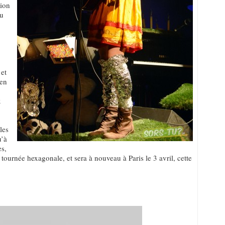
tion
au
 et
 en
x
les
u’à
es,
urnée hexagonale, et sera à nouveau à Paris le 3 avril, cette