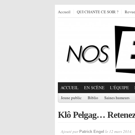
Accueil
QUI CHANTE CE SOIR ?
Revu
ACCUEIL
EN SCÈNE
L'ÉQUIPE
Jeune public
Biblio
Saines humeurs
Klô Pelgag… Retenez 
Ajouté par
le 12 mars 2014.
Patrick Engel