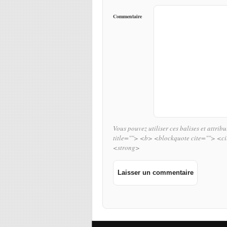
Commentaire
Vous pouvez utiliser ces balises et attrib
title=""> <b> <blockquote cite=""> <c
<strong>