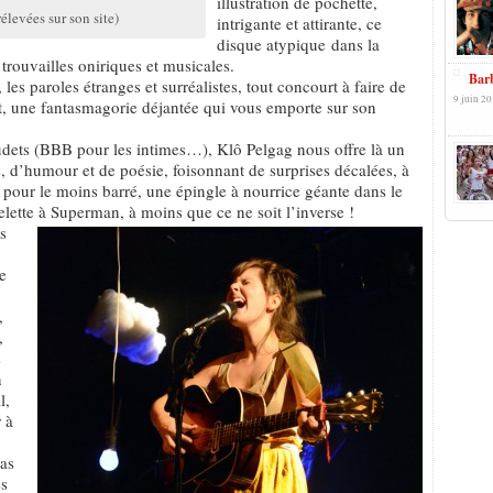
illustration de pochette,
élevées sur son site)
intrigante et attirante, ce
disque atypique dans la
 trouvailles oniriques et musicales.
Barb
 les paroles étranges et surréalistes, tout concourt à faire de
9 juin 20
, une fantasmagorie déjantée qui vous emporte sur son
audets (BBB pour les intimes…), Klô Pelgag nous offre là un
ls, d’humour et de poésie, foisonnant de surprises décalées, à
 pour le moins barré, une épingle à nourrice géante dans le
elette à Superman, à moins que ce ne soit l’inverse !
s
e
,
,
s
n
l,
 à
pas
es