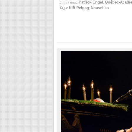
Sauvé dans
,
Patrick Engel
Québec-Acadi
Tags:
,
Klô Pelgag
Nouvelles