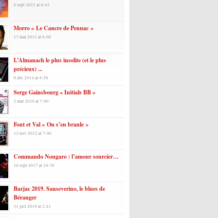
8 sept 2021 at 6:43
Morro « Le Cancre de Pennac »
17 mar 2013 at 6:00
L’Almanach le plus insolite (et le plus
précieux) ...
9 déc 2014 at 8:58
Serge Gainsbourg « Initials BB »
2 mar 2019 at 7:00
Font et Val « On s’en branle »
13 nov 2012 at 7:00
Commando Nougaro : l’amour sourcier…
10 sept 2017 at 10:39
Barjac 2019. Sanseverino, le blues de
Béranger
31 juil 2019 at 2:41