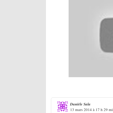
5 Réponses à
Klô Pelgag… Rete
Danièle Sala
13 mars 2014 à 17 h 29 m