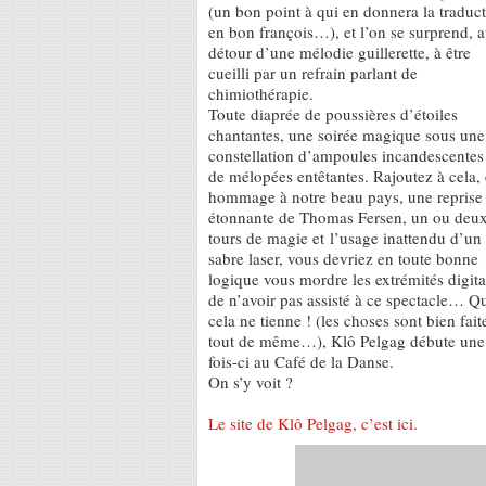
(un bon point à qui en donnera la traduc
en bon françois…), et l’on se surprend, 
détour d’une mélodie guillerette, à être
cueilli par un refrain parlant de
chimiothérapie.
Toute diaprée de poussières d’étoiles
chantantes, une soirée magique sous une
constellation d’ampoules incandescentes
de mélopées entêtantes. Rajoutez à cela,
hommage à notre beau pays, une reprise
étonnante de Thomas Fersen, un ou deu
tours de magie et l’usage inattendu d’un
sabre laser, vous devriez en toute bonne
logique vous mordre les extrémités digita
de n’avoir pas assisté à ce spectacle… Q
cela ne tienne ! (les choses sont bien fait
tout de même…), Klô Pelgag débute une to
fois-ci au Café de la Danse.
On s’y voit ?
Le site de Klô Pelgag, c’est ici.