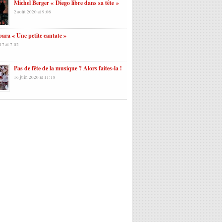
Michel Berger « Diego libre dans sa tête »
2 août 2020 at 9:06
ara « Une petite cantate »
17 at 7:02
Pas de fête de la musique ? Alors faites-la !
16 juin 2020 at 11:18