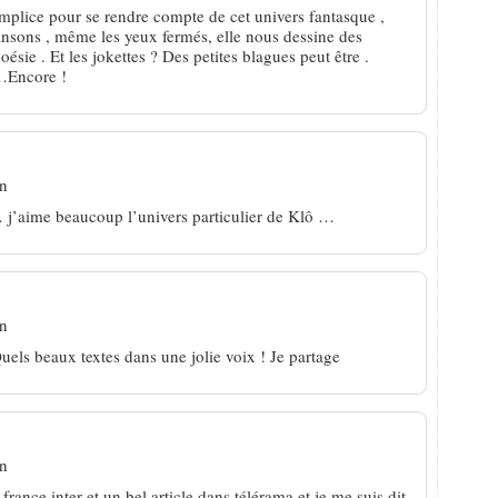
complice pour se rendre compte de cet univers fantasque ,
ansons , même les yeux fermés, elle nous dessine des
ésie . Et les jokettes ? Des petites blagues peut être .
 …Encore !
in
 j’aime beaucoup l’univers particulier de Klô …
in
els beaux textes dans une jolie voix ! Je partage
in
 france inter et un bel article dans télérama et je me suis dit