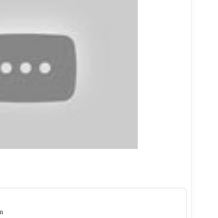
nez bien cet étonnant patronyme !
in