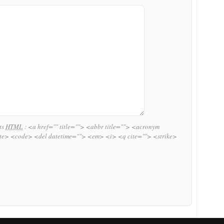
uts
HTML
:
<a href="" title=""> <abbr title=""> <acronym
ite> <code> <del datetime=""> <em> <i> <q cite=""> <strike>