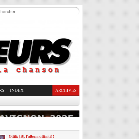
RS
INDEX
ARCHIVES
enade Enchantée
Ottilie [B], l’album définitif !