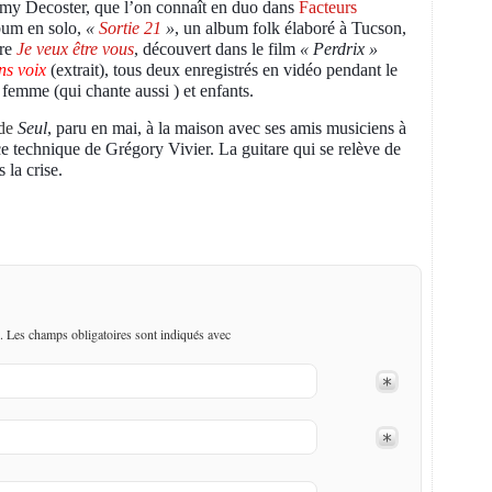
my Decoster, que l’on connaît en duo dans
Facteurs
bum en solo,
«
Sortie 21
»
,
un album folk élaboré à Tucson,
tre
Je veux être vous
,
découvert dans le film
« Perdrix »
s voix
(extrait)
, tous deux enregistrés en vidéo pendant le
femme (qui chante aussi ) et enfants.
 de
Seul
, paru en mai, à la maison avec ses amis musiciens à
ance technique de Grégory Vivier. La guitare qui se relève de
 la crise.
. Les champs obligatoires sont indiqués avec