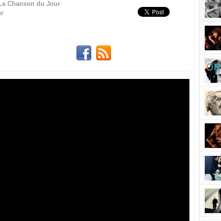
La Chanson du Jour
r