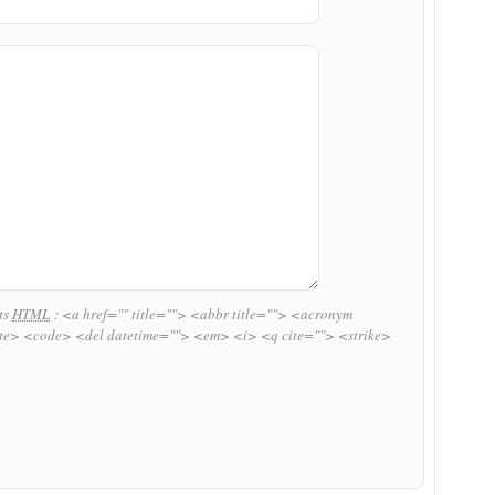
uts
HTML
:
<a href="" title=""> <abbr title=""> <acronym
ite> <code> <del datetime=""> <em> <i> <q cite=""> <strike>