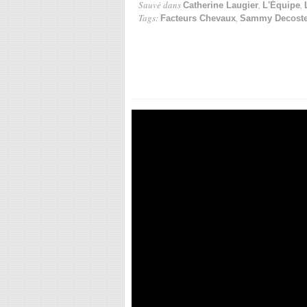
Sauvé dans
,
,
Catherine Laugier
L'Équipe
Tags:
,
Facteurs Chevaux
Sammy Decoste