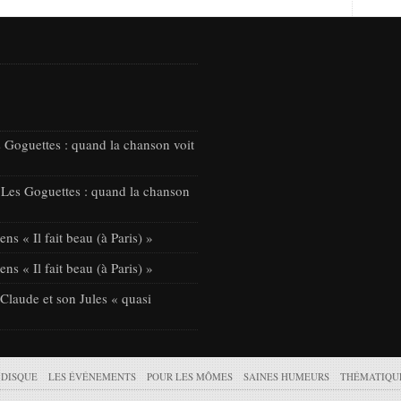
 Goguettes : quand la chanson voit
 Les Goguettes : quand la chanson
ns « Il fait beau (à Paris) »
ns « Il fait beau (à Paris) »
laude et son Jules « quasi
 DISQUE
LES ÉVÉNEMENTS
POUR LES MÔMES
SAINES HUMEURS
THÉMATIQU