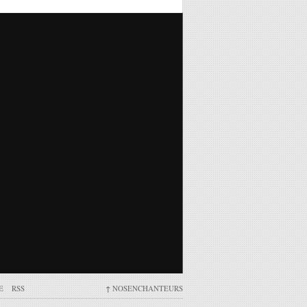
E
RSS
↑
NOSENCHANTEURS