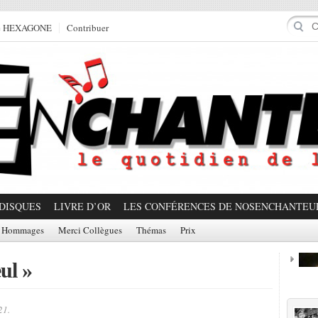
e HEXAGONE
Contribuer
DISQUES
LIVRE D’OR
LES CONFÉRENCES DE NOSENCHANTEU
Hommages
Merci Collègues
Thémas
Prix
ul »
Prom
21.
Partager!