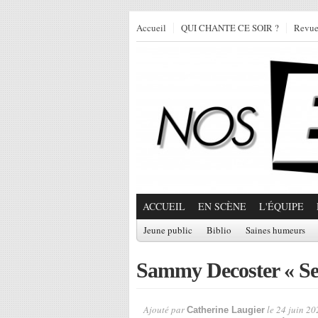
Accueil
QUI CHANTE CE SOIR ?
Revu
ACCUEIL
EN SCÈNE
L'ÉQUIPE
Jeune public
Biblio
Saines humeurs
Sammy Decoster « Se
Ajouté par
le 24 juin 20
Catherine Laugier