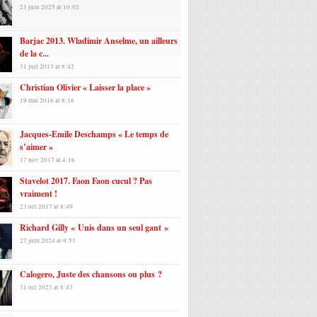
21 juin 2025 at 10:02
Barjac 2013. Wladimir Anselme, un ailleurs
de la c...
31 juil 2013 at 8:42
Christian Olivier « Laisser la place »
19 mai 2016 at 8:16
Jacques-Emile Deschamps « Le temps de
s’aimer »
17 nov 2017 at 4:16
Stavelot 2017. Faon Faon cucul ? Pas
vraiment !
23 oct 2017 at 8:49
Richard Gilly « Unis dans un seul gant »
27 juin 2024 at 9:51
Calogero, Juste des chansons ou plus ?
31 oct 2023 at 8:43