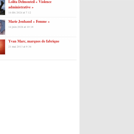
Lolita Delmonteil « Violence
administrative »
14 déc 2024 at 7:12
Marie Jouhaud « Femme »
14 juin 2026 at 10:18
Yvan Marc, marques de fabrique
21 mai 2013 at 9:36