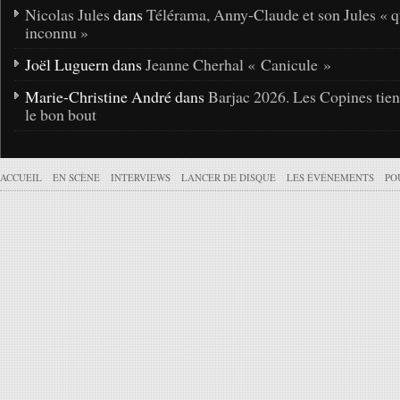
Nicolas Jules
dans
Télérama, Anny-Claude et son Jules « q
inconnu »
Joël Luguern dans
Jeanne Cherhal « Canicule »
Marie-Christine André dans
Barjac 2026. Les Copines tie
le bon bout
ACCUEIL
EN SCÈNE
INTERVIEWS
LANCER DE DISQUE
LES ÉVÉNEMENTS
PO