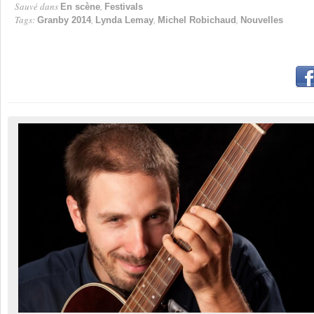
Sauvé dans
,
En scène
Festivals
Tags:
,
,
,
Granby 2014
Lynda Lemay
Michel Robichaud
Nouvelles