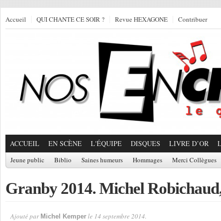
Accueil
QUI CHANTE CE SOIR ?
Revue HEXAGONE
Contribuer
ACCUEIL
EN SCÈNE
L'ÉQUIPE
DISQUES
LIVRE D’OR
Jeune public
Biblio
Saines humeurs
Hommages
Merci Collègues
Granby 2014. Michel Robichaud, 
Ajouté par
le 14 septembre 2014.
Michel Kemper
Par