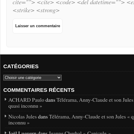
cite=""> <cite> <code> <del datetime=""> <
<strike> <strong>
CATÉGORIES
COMMENTAIRES RÉCENTS
ACHARD Paulo
dans
Télérama, Anny-Claude et son Jules
quasi inconnu »
Nicolas Jules
dans
Télérama, Anny-Claude et son Jules « q
inconnu »
Joël Luguern dans
Jeanne Cherhal « Canicule »