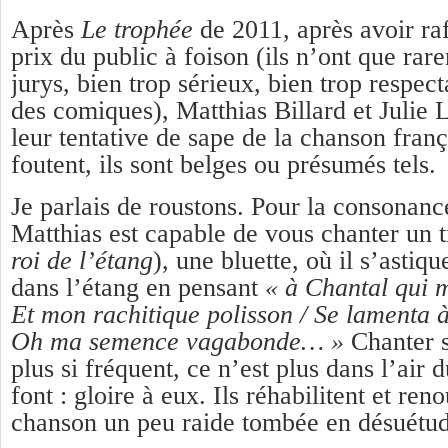
Après
Le trophée
de 2011, après avoir raf
prix du public à foison (ils n’ont que rar
jurys, bien trop sérieux, bien trop respec
des comiques), Matthias Billard et Julie 
leur tentative de sape de la chanson franç
foutent, ils sont belges ou présumés tels.
Je parlais de roustons. Pour la consonan
Matthias est capable de vous chanter un 
roi de l’étang
), une bluette, où il s’astiq
dans l’étang en pensant
« à Chantal qui m
Et mon rachitique polisson / Se lamenta à
Oh ma semence vagabonde… »
Chanter s
plus si fréquent, ce n’est plus dans l’air 
font : gloire à eux. Ils réhabilitent et ren
chanson un peu raide tombée en désuétud