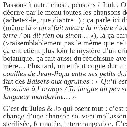
Passons à autre chose, pensons à Lulu. O
décrire par le menu toutes les chansons 
(achetez-le, que diantre !) ; ça parle ici
(même là
« on s’fait mettre la misère / t
terre / on dit rien ou sinon… »
), là ça ca
(vraisemblablement pas le même que celui
ça entretient plus loin le mystère d’un cr
botanique, ça fait aussi du fétichisme ave
mère… Plus tard, un enfant cogne dur u
couilles de Jean-Papa entre ses petits doi
fait des
Baisers aux agrumes
:
« Qu’il es
Ta salive à l’orange / Ta langue un peu s
langueur mandarine… »
C’est du Jules & Jo qui osent tout : c’est 
change d’une chanson souvent mollassone
stérilisée, formatée, interchangeable. C’es