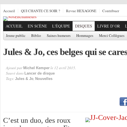
Accueil
QUI CHANTE CE SOIR ?
Revue HEXAGONE
Contribuer
ACCUEIL
EN SCÈNE
L'ÉQUIPE
DISQUES
LIVRE D’OR
Jeune public
Biblio
Saines humeurs
Hommages
Merci Collègues
Jules & Jo, ces belges qui se car
Ajouté par
le 12 avril 2015.
Michel Kemper
Par
Sauvé dans
Lancer de disque
Tags:
,
Jules & Jo
Nouvelles
C’est un duo, des roux