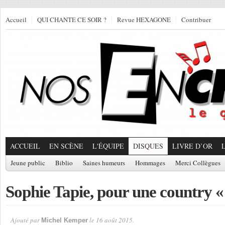
Accueil
QUI CHANTE CE SOIR ?
Revue HEXAGONE
Contribuer
ACCUEIL
EN SCÈNE
L'ÉQUIPE
DISQUES
LIVRE D’OR
Jeune public
Biblio
Saines humeurs
Hommages
Merci Collègues
Sophie Tapie, pour une country « 
Ajouté par
le 16 août 2015.
Michel Kemper
Par