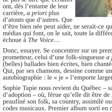
ont, dès l’entame de leur
carrière,
a priori
plus
d’atouts que d’autres. Que
d’être bien née peut aider, ne serait-ce 
médias qui font, on le sait, toute la diff
échoue à
The Voice
…
Donc, essayer. Se concentrer sur un prem
prometteur, celui d’une folk-singueuse
a 
(belles) ballades bien écrites, bien chanté
Qui, par ses chansons, dessine comme un
autobiographie : le « je » l’emporte larg
Sophie Tapie nous revient du Québec – sa
d’adoption – où, férue qu’elle dit être de
peaufiné son folk, sa country, assimilé ou
codes musicaux. Premier album sorti en m