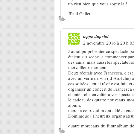
un rien bien que vous soyez là !
JPaul Gallet
teppe dupelot
2 novembre 2016 à 20 h 0
J aurai pu présenter ce spectacle pa
étaient sur scène, a commencer par
des amis, mais aussi les spectateurs
merveilleux moment
Deux récitals avec Francesca, c est 
avec un verre de vin ( d Ardèche) a
ces soirées j en ai rêvé c est fait, et
organiser un concert de Francesca c
chanter, elle envoûtera vos spectate
le cadeau des quatre nouveaux morc
album.
merci a ceux qui m ont aidé et en
Dominique ( l heureux organisateu
quatre morceaux du futur album de 