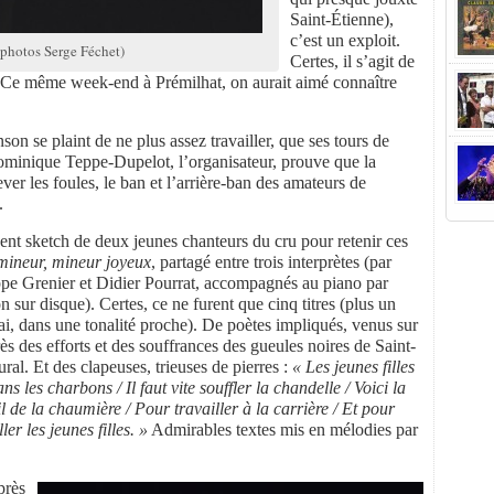
Saint-Étienne),
c’est un exploit.
(photos Serge Féchet)
Certes, il s’agit de
 Ce même week-end à Prémilhat, on aurait aimé connaître
on se plaint de ne plus assez travailler, que ses tours de
Dominique Teppe-Dupelot, l’organisateur, prouve que la
ver les foules, le ban et l’arrière-ban des amateurs de
.
gent sketch de deux jeunes chanteurs du cru pour retenir ces
mineur, mineur joyeux
, partagé entre trois interprètes (par
lippe Grenier et Didier Pourrat, accompagnés au piano par
n sur disque). Certes, ce ne furent que cinq titres (plus un
, dans une tonalité proche). De poètes impliqués, venus sur
ès des efforts et des souffrances des gueules noires de Saint-
l. Et des clapeuses, trieuses de pierres :
« Les jeunes filles
ans les charbons / Il faut vite souffler la chandelle / Voici la
l de la chaumière / Pour travailler à la carrière / Et pour
ler les jeunes filles. »
Admirables textes mis en mélodies par
près