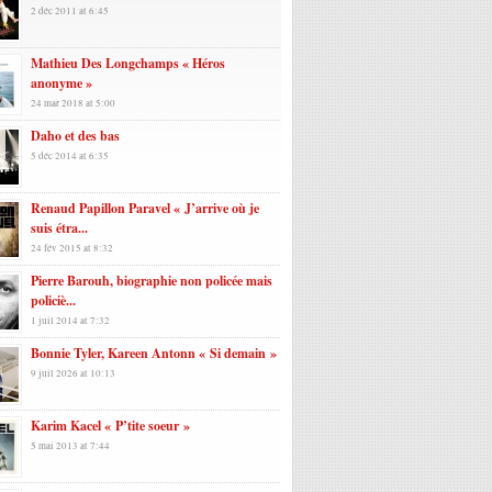
2 déc 2011 at 6:45
Mathieu Des Longchamps « Héros
anonyme »
24 mar 2018 at 5:00
Daho et des bas
5 déc 2014 at 6:35
Renaud Papillon Paravel « J’arrive où je
suis étra...
24 fév 2015 at 8:32
Pierre Barouh, biographie non policée mais
policiè...
1 juil 2014 at 7:32
Bonnie Tyler, Kareen Antonn « Si demain »
9 juil 2026 at 10:13
Karim Kacel « P’tite soeur »
5 mai 2013 at 7:44