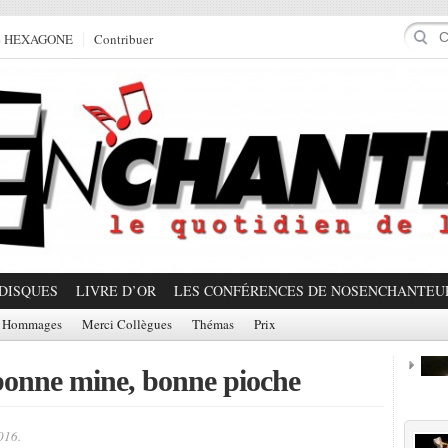
e HEXAGONE
Contribuer
DISQUES
LIVRE D’OR
LES CONFÉRENCES DE NOSENCHANTEU
Hommages
Merci Collègues
Thémas
Prix
 bonne mine, bonne pioche
Prom
016.
Partager!