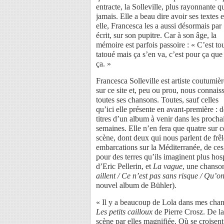
entracte, la Solleville, plus rayonnante q
jamais. Elle a beau dire avoir ses textes 
elle, Francesca les a aussi désormais par
écrit, sur son pupitre. Car à son âge, la
mémoire est parfois passoire : « C’est to
tatoué mais ça s’en va, c’est pour ça que 
ça. »
Francesca Solleville est artiste coutumièr
sur ce site et, peu ou prou, nous connais
toutes ses chansons. Toutes, sauf celles
qu’ici elle présente en avant-première : d
titres d’un album à venir dans les procha
semaines. Elle n’en fera que quatre sur c
scène, dont deux qui nous parlent de frêl
embarcations sur la Méditerranée, de ces
pour des terres qu’ils imaginent plus ho
d’Eric Pellerin, et
La vague
, une chanso
aillent / Ce n’est pas sans risque / Qu’
nouvel album de Bühler).
« Il y a beaucoup de Lola dans mes chanso
Les petits cailloux
de Pierre Crosz. De la 
scène par elles magnifiée. Où se croisent