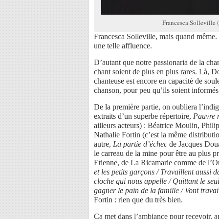
Francesca Solleville 
Francesca Solleville, mais quand même.
une telle affluence.
D’autant que notre passionaria de la chans
chant soient de plus en plus rares. Là, 
chanteuse est encore en capacité de soule
chanson, pour peu qu’ils soient informés
De la première partie, on oubliera l’indi
extraits d’un superbe répertoire,
Pauvre 
ailleurs acteurs) : Béatrice Moulin, Phi
Nathalie Fortin (c’est la même distributio
autre,
La partie d’échec
de Jacques Douai
le carreau de la mine pour être au plus pr
Etienne, de La Ricamarie comme de l’Oura
et les petits garçons / Travaillent aussi d
cloche qui nous appelle / Quittant le seui
gagner le pain de la famille / Vont travail
Fortin : rien que du très bien.
Ça met dans l’ambiance pour recevoir, a