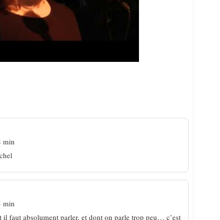
lle, bonne mine, bonne pioche
8 min
chel
5 min
nt il faut absolument parler, et dont on parle trop peu… c’est