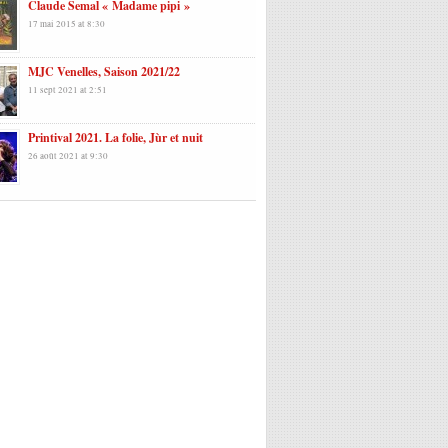
Claude Semal « Madame pipi »
17 mai 2015 at 8:30
MJC Venelles, Saison 2021/22
11 sept 2021 at 2:51
Printival 2021. La folie, Jùr et nuit
26 août 2021 at 9:30