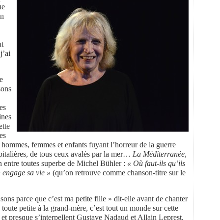
ue
en
ut
j’ai
e
sons
es
ines
ette
es
 hommes, femmes et enfants fuyant l’horreur de la guerre
spitalières, de tous ceux avalés par la mer…
La Méditerranée
,
n entre toutes superbe de Michel Bühler :
« Où faut-ils qu’ils
on engage sa vie »
(qu’on retrouve comme chanson-titre sur le
ns parce que c’est ma petite fille » dit-elle avant de chanter
toute petite à la grand-mère, c’est tout un monde sur cette
 et presque s’interpellent Gustave Nadaud et Allain Leprest,