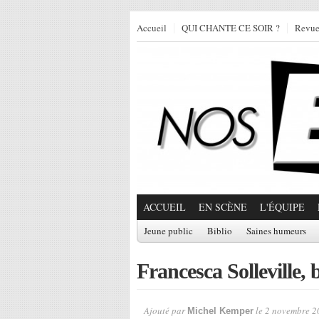
Accueil
QUI CHANTE CE SOIR ?
Revu
ACCUEIL
EN SCÈNE
L'ÉQUIPE
Jeune public
Biblio
Saines humeurs
Francesca Solleville,
Ajouté par
le 2 novembre 2
Michel Kemper