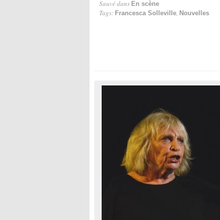
Sauvé dans
En scène
Tags:
,
Francesca Solleville
Nouvelles