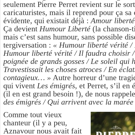
seulement Pierre Perret revient sur le sor
caricaturistes, mais il reprend pour ça sa
évidente, qui existait déjà :
Amour liberté
Ça devient
Humour Liberté
(la chanson-ti
mais c’est sans humour, sans possible dis
tergiversation :
« Humour liberté vérité / I
Humour liberté vérité / Il faudra choisir 
poignée de grands gosses / Le soleil qui h
Travestissait les choses atroces / En éclat
contagieux… »
Autre horreur d’une tragiq
qui vivent
Les émigrés
, et Perret, s’il en
(il en est grand besoin !), de nous rappel
des émigrés / Qui arrivent avec la marée
Comme tout vieux
chanteur (il y a peu,
Aznavour nous avait fait