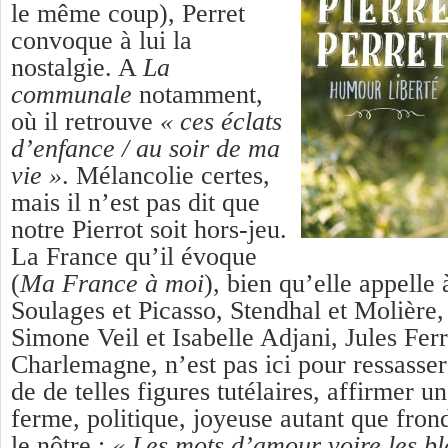
le même coup), Perret
convoque à lui la
nostalgie. A
La
communale
notamment,
où il retrouve
« ces éclats
d’enfance / au soir de ma
vie »
. Mélancolie certes,
mais il n’est pas dit que
notre Pierrot soit hors-jeu.
La France qu’il évoque
(
Ma
France à moi
), bien qu’elle appelle 
Soulages et Picasso, Stendhal et Molière
Simone Veil et Isabelle Adjani, Jules Ferr
Charlemagne, n’est pas ici pour ressasser 
de de telles figures tutélaires, affirmer u
ferme, politique, joyeuse autant que fron
le nôtre :
« Les mots d’amour voire les bl