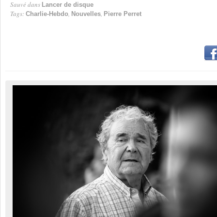
Sauvé dans
Lancer de disque
Tags:
,
,
Charlie-Hebdo
Nouvelles
Pierre Perret