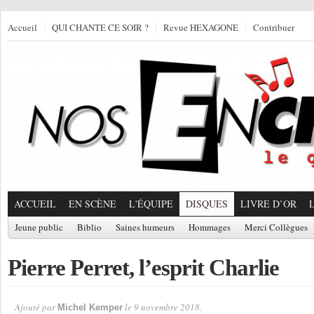
Accueil
QUI CHANTE CE SOIR ?
Revue HEXAGONE
Contribuer
ACCUEIL
EN SCÈNE
L'ÉQUIPE
DISQUES
LIVRE D’OR
Jeune public
Biblio
Saines humeurs
Hommages
Merci Collègues
Pierre Perret, l’esprit Charlie
Ajouté par
le 9 novembre 2018.
Michel Kemper
Par