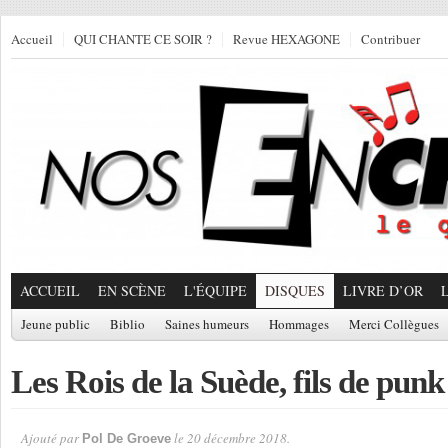
Accueil
QUI CHANTE CE SOIR ?
Revue HEXAGONE
Contribuer
ACCUEIL
EN SCÈNE
L'ÉQUIPE
DISQUES
LIVRE D’OR
Jeune public
Biblio
Saines humeurs
Hommages
Merci Collègues
Les Rois de la Suède, fils de punk
Ajouté par
le 20 décembre 2018.
Pol De Groeve
Par