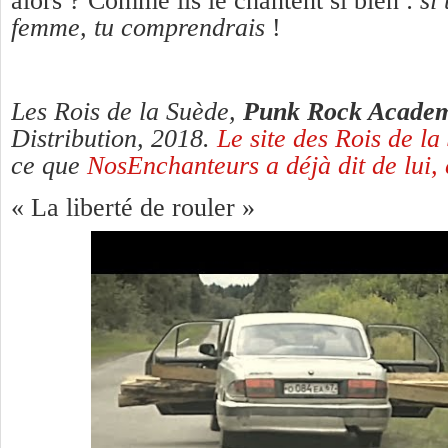
alors ? Comme ils le chantent si bien :
si
femme, tu comprendrais
!
Les Rois de la Suède,
Punk Rock Acade
Distribution, 2018.
Le site des Rois de la 
ce que
NosEnchanteurs a déjà dit de lui, 
« La liberté de rouler »