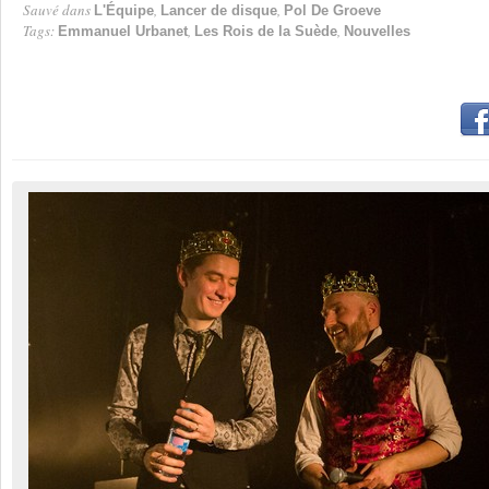
Sauvé dans
,
,
L'Équipe
Lancer de disque
Pol De Groeve
Tags:
,
,
Emmanuel Urbanet
Les Rois de la Suède
Nouvelles