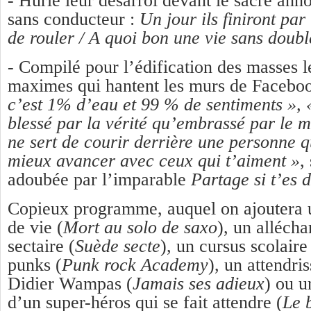
- Hurlé leur désarroi devant le sacre ann
sans conducteur :
Un jour ils finiront par 
de rouler / A quoi bon une vie sans doubl
- Compilé pour l’édification des masses l
maximes qui hantent les murs de Facebo
c’est 1% d’eau et 99 % de sentiments », 
blessé par la vérité qu’embrassé par le 
ne sert de courir derrière une personne qui
mieux avancer avec ceux qui t’aiment »
,
adoubée par l’imparable
Partage si t’es 
Copieux programme, auquel on ajoutera u
de vie (
Mort au solo de saxo
), un alléch
sectaire (
Suède secte
), un cursus scolaire
punks (
Punk rock Academy
), un attendr
Didier Wampas (
Jamais ses adieux
) ou u
d’un super-héros qui se fait attendre (
Le 