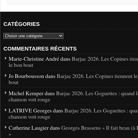
CATÉGORIES
COMMENTAIRES RÉCENTS
Marie-Christine André dans
Barjac 2026. Les Copines tie
le bon bout
Jo Bourbousson dans
Barjac 2026. Les Copines tiennent l
bout
Michel Kemper dans
Barjac 2026. Les Goguettes : quand l
chanson voit rouge
LATRIVE Georges dans
Barjac 2026. Les Goguettes : qua
chanson voit rouge
Catherine Laugier dans
Georges Brassens « Il fait beau (à 
»