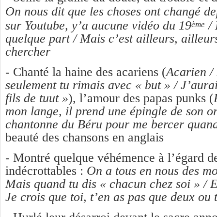
On nous dit que les choses ont changé de
sur Youtube, y’a aucune vidéo du 19
/ 
ème
quelque part / Mais c’est ailleurs, ailleurs
chercher
- Chanté la haine des acariens (
Acarien / 
seulement tu rimais avec « but » / J’aura
fils de tuut »
), l’amour des papas punks (
mon lange, il prend une épingle de son ore
chantonne du Béru pour me bercer quand
beauté des chansons en anglais
- Montré quelque véhémence à l’égard de
indécrottables :
On a tous en nous des mol
Mais quand tu dis « chacun chez soi » / Et 
Je crois que toi, t’en as pas que deux ou t