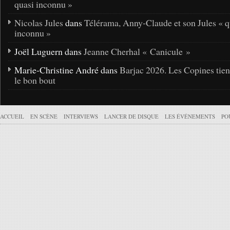
quasi inconnu »
Nicolas Jules
dans
Télérama, Anny-Claude et son Jules « q
inconnu »
Joël Luguern dans
Jeanne Cherhal « Canicule »
Marie-Christine André dans
Barjac 2026. Les Copines tie
le bon bout
ACCUEIL
EN SCÈNE
INTERVIEWS
LANCER DE DISQUE
LES ÉVÉNEMENTS
PO