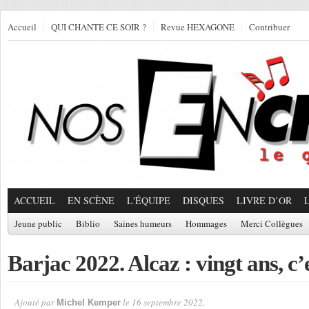
Accueil
QUI CHANTE CE SOIR ?
Revue HEXAGONE
Contribuer
ACCUEIL
EN SCÈNE
L'ÉQUIPE
DISQUES
LIVRE D’OR
Jeune public
Biblio
Saines humeurs
Hommages
Merci Collègues
Barjac 2022. Alcaz : vingt ans, c’
Ajouté par
le 16 septembre 2022.
Michel Kemper
Par