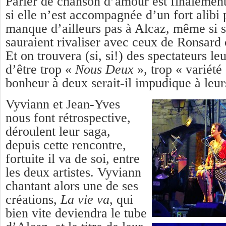
Parler de chanson d’amour est finalement
si elle n’est accompagnée d’un fort alibi 
manque d’ailleurs pas à Alcaz, même si s
sauraient rivaliser avec ceux de Ronsard
Et on trouvera (si, si!) des spectateurs le
d’être trop «
Nous Deux
», trop « variété 
bonheur à deux serait-il impudique à leurs
Vyviann et Jean-Yves
nous font rétrospective,
déroulent leur saga,
depuis cette rencontre,
fortuite il va de soi, entre
les deux artistes. Vyviann
chantant alors une de ses
créations,
La vie va
, qui
bien vite deviendra le tube