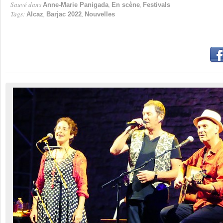
Sauvé dans
,
,
Anne-Marie Panigada
En scène
Festivals
Tags:
,
,
Alcaz
Barjac 2022
Nouvelles