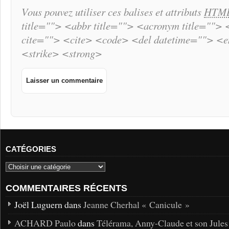
Vous pouvez utiliser ces balises et attributs
HTM
title=""> <abbr title=""> <acronym title="">
cite=""> <cite> <code> <del datetime=""> <
<strike> <strong>
CATÉGORIES
COMMENTAIRES RÉCENTS
Joël Luguern dans
Jeanne Cherhal « Canicule »
ACHARD Paulo
dans
Télérama, Anny-Claude et son Jules