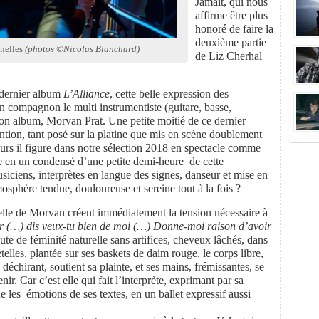
Jamait, qui nous
affirme être plus
honoré de faire la
deuxième partie
enelles
(photos
©Nicolas Blanchard)
de Liz Cherhal
 dernier album
L’Alliance
, cette belle expression des
n compagnon le multi instrumentiste (guitare, basse,
son album, Morvan Prat. Une petite moitié de ce dernier
tention, tant posé sur la platine que mis en scène doublement
urs il figure dans notre sélection 2018 en spectacle comme
en un condensé d’une petite demi-heure de cette
iciens, interprètes en langue des signes, danseur et mise en
osphère tendue, douloureuse et sereine tout à la fois ?
celle de Morvan créent immédiatement la tension nécessaire à
ur (…) dis veux-tu bien de moi (…) Donne-moi raison d’avoir
ute de féminité naturelle sans artifices, cheveux lâchés, dans
telles, plantée sur ses baskets de daim rouge, le corps libre,
 déchirant, soutient sa plainte, et ses mains, frémissantes, se
ir. Car c’est elle qui fait l’interprète, exprimant par sa
e les émotions de ses textes, en un ballet expressif aussi