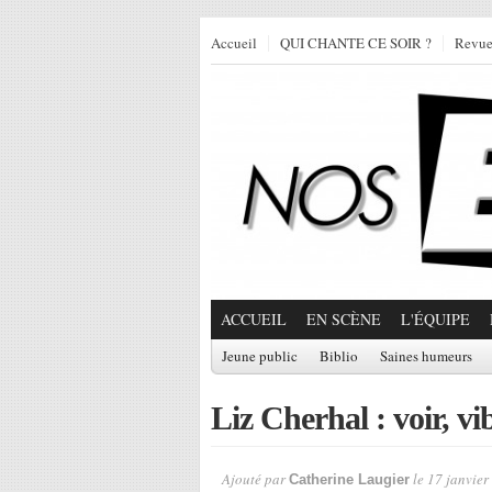
Accueil
QUI CHANTE CE SOIR ?
Revu
ACCUEIL
EN SCÈNE
L'ÉQUIPE
Jeune public
Biblio
Saines humeurs
Liz Cherhal : voir, vib
Ajouté par
le 17 janvier
Catherine Laugier