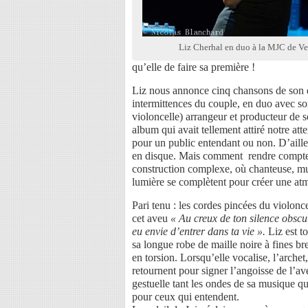
Liz Cherhal en duo à la MJC de V
qu’elle de faire sa première !
Liz nous annonce cinq chansons de son
intermittences du couple, en duo avec so
violoncelle) arrangeur et producteur de 
album qui avait tellement attiré notre at
pour un public entendant ou non. D’aille
en disque. Mais comment rendre compte 
construction complexe, où chanteuse, mus
lumière se complètent pour créer une atm
Pari tenu : les cordes pincées du violon
cet aveu
« Au creux de ton silence obsc
eu envie d’entrer dans ta vie ».
Liz est to
sa longue robe de maille noire à fines bre
en torsion. Lorsqu’elle vocalise, l’archet,
retournent pour signer l’angoisse de l’aven
gestuelle tant les ondes de sa musique qu
pour ceux qui entendent.