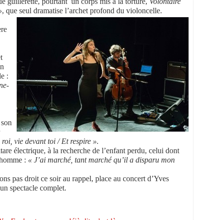
e guillerette, pourtant un corps mis à la torture,
Volontaire
»
, que seul dramatise l’archet profond du violoncelle.
ère
t
in
e :
ne-
u son
i, vie devant toi / Et respire ».
itare électrique, à la recherche de l’enfant perdu, celui dont
un homme :
« J’ai marché, tant marché qu’il a disparu mon
ns pas droit ce soir au rappel, place au concert d’Yves
 un spectacle complet.