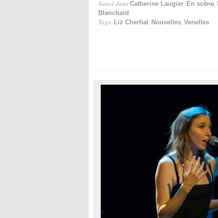
Sauvé dans
,
,
Catherine Laugier
En scène
Blanchard
Tags:
,
,
Liz Cherhal
Nouvelles
Venelles