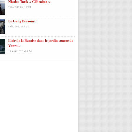
Nicolas Tarik « Gilbraltar »
7 mar 2023 at 10:29
Le Gang Bossone !
8 déc 2023 at 6:50
L’air de la Benaise dans le jardin sonore de
Yanni...
14 août 2020 at 8:34