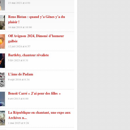
23 mai 2021 at 4:01
Reno Bistan : quand y’a Gênes y’a du
plaisir !
16 mai 2018 at 10:00
Off Avignon 2024, Dimoné d’humeur
galbée
12 juil 2024 at 6:57
Bartleby, chanteur rêvaliste
5 fév 2023 at 8:31
L’âme de Padam
9 sept 2016 at 8:34
Benoit Carré « J’ai peur des filles »
6 avr 2013 at 6:00
La République en chantant, une expo aux
Archives n...
1 mai 2025 at 9:26