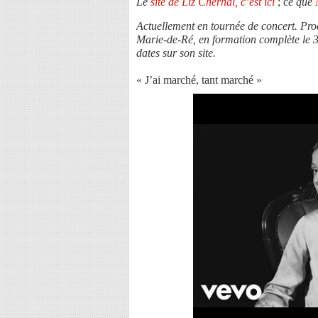
Le
site de Liz Cherhal, c’est ici
; c
e que
Actuellement en tournée de concert. Pro
Marie-de-Ré, en formation complète le 3
dates sur son site.
« J’ai marché, tant marché »