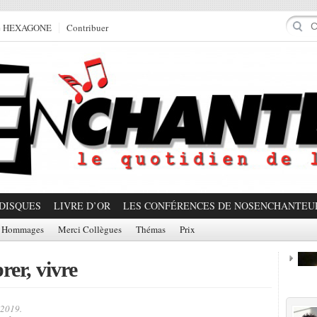
e HEXAGONE
Contribuer
DISQUES
LIVRE D’OR
LES CONFÉRENCES DE NOSENCHANTEU
Hommages
Merci Collègues
Thémas
Prix
rer, vivre
Prom
 2019.
Partager!