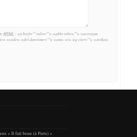
uts
HTML
:
<a href="" title=""> <abbr title=""> <acronym
ite> <code> <del datetime=""> <em> <i> <q cite=""> <strike>
ns « Il fait beau (à Paris) »