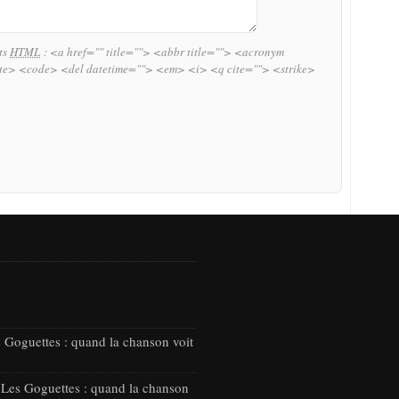
uts
HTML
:
<a href="" title=""> <abbr title=""> <acronym
ite> <code> <del datetime=""> <em> <i> <q cite=""> <strike>
 Goguettes : quand la chanson voit
 Les Goguettes : quand la chanson