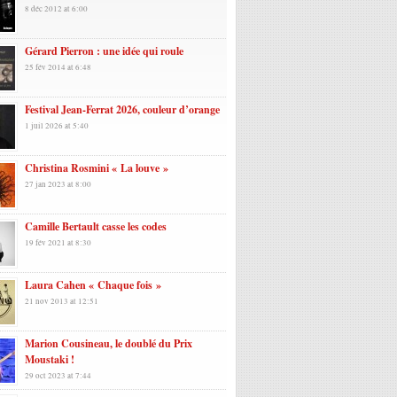
8 déc 2012 at 6:00
Gérard Pierron : une idée qui roule
25 fév 2014 at 6:48
Festival Jean-Ferrat 2026, couleur d’orange
1 juil 2026 at 5:40
Christina Rosmini « La louve »
27 jan 2023 at 8:00
Camille Bertault casse les codes
19 fév 2021 at 8:30
Laura Cahen « Chaque fois »
21 nov 2013 at 12:51
Marion Cousineau, le doublé du Prix
Moustaki !
29 oct 2023 at 7:44