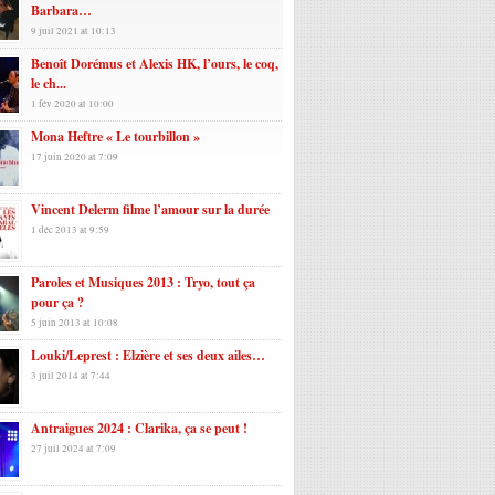
Barbara…
9 juil 2021 at 10:13
Benoît Dorémus et Alexis HK, l’ours, le coq,
le ch...
1 fév 2020 at 10:00
Mona Heftre « Le tourbillon »
17 juin 2020 at 7:09
Vincent Delerm filme l’amour sur la durée
1 déc 2013 at 9:59
Paroles et Musiques 2013 : Tryo, tout ça
pour ça ?
5 juin 2013 at 10:08
Louki/Leprest : Elzière et ses deux ailes…
3 juil 2014 at 7:44
Antraigues 2024 : Clarika, ça se peut !
27 juil 2024 at 7:09