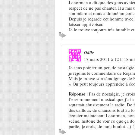
Lenorman a dit que des gens avaien
respect de ne pas chanter. Il a mis 
son micro et nous a donné un conce
Depuis je regarde cet homme avec u
laisser apprivoiser.
Je le trouve toujours très humble et
Odile
17 mars 2011 à 12 h 18 m
Je sens pointer un peu de nostalgie 
je rejoins le commentaire de Réjani
Mais je trouve son témoignage de N
« On peut toujours apprendre à écout
Réponse
: Pas de nostalgie, je croi
l’environnement musical que j’ai « 
squattait abusivement la radio. De 
des cailloux de chansons tout au l
écouter maintenant Lenorman, non, y
scène, histoire de voir ce que ça d
partie, je crois, de mon boulot…) ! 