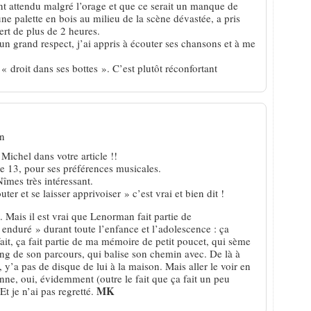
t attendu malgré l’orage et que ce serait un manque de
une palette en bois au milieu de la scène dévastée, a pris
rt de plus de 2 heures.
n grand respect, j’ai appris à écouter ses chansons et à me
 « droit dans ses bottes ». C’est plutôt réconfortant
in
Michel dans votre article !!
e 13, pour ses préférences musicales.
îmes très intéressant.
er et se laisser apprivoiser » c’est vrai et bien dit !
s. Mais il est vrai que Lenorman fait partie de
enduré » durant toute l’enfance et l’adolescence : ça
fait, ça fait partie de ma mémoire de petit poucet, qui sème
ong de son parcours, qui balise son chemin avec. De là à
’a pas de disque de lui à la maison. Mais aller le voir en
onne, oui, évidemment (outre le fait que ça fait un peu
MK
Et je n’ai pas regretté.