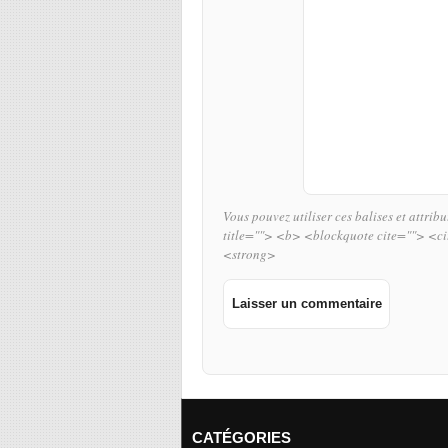
Vous pouvez utiliser ces balises et attrib
title=""> <b> <blockquote cite=""> <c
<strong>
CATÉGORIES