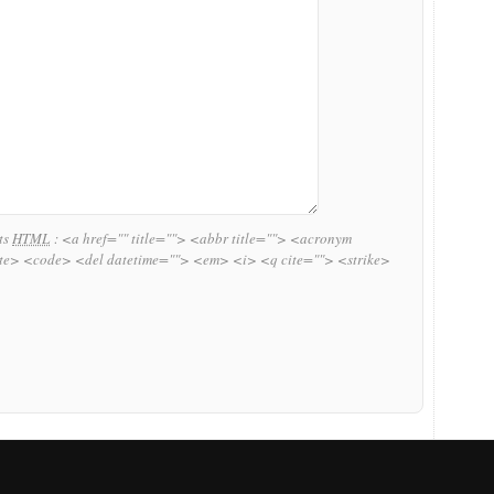
uts
HTML
:
<a href="" title=""> <abbr title=""> <acronym
ite> <code> <del datetime=""> <em> <i> <q cite=""> <strike>