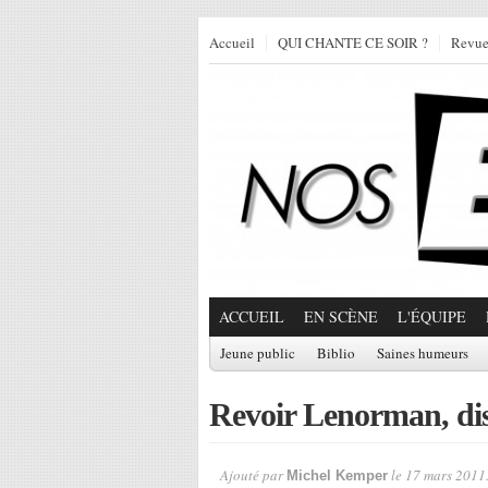
Accueil
QUI CHANTE CE SOIR ?
Revu
ACCUEIL
EN SCÈNE
L'ÉQUIPE
Jeune public
Biblio
Saines humeurs
Revoir Lenorman, di
Ajouté par
le 17 mars 2011
Michel Kemper