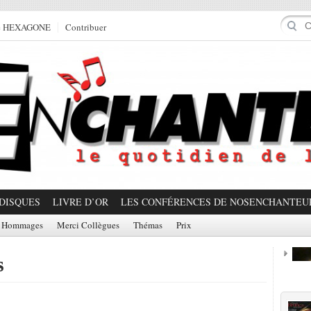
e HEXAGONE
Contribuer
DISQUES
LIVRE D’OR
LES CONFÉRENCES DE NOSENCHANTEU
Hommages
Merci Collègues
Thémas
Prix
s
Prom
.
Partager!