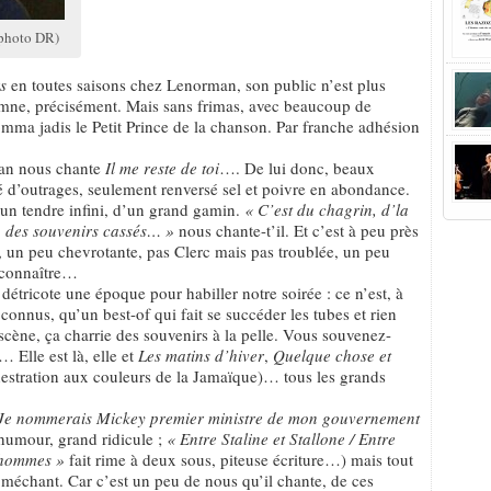
(photo DR)
s
en toutes saisons chez Lenorman, son public n’est plus
omne, précisément. Mais sans frimas, avec beaucoup de
omma jadis le Petit Prince de la chanson. Par franche adhésion
man nous chante
Il me reste de toi
…. De lui donc, beaux
é d’outrages, seulement renversé sel et poivre en abondance.
 d’un tendre infini, d’un grand gamin.
« C’est du chagrin, d’la
, des souvenirs cassés… »
nous chante-t’il. Et c’est à peu près
e, un peu chevrotante, pas Clerc mais pas troublée, un peu
e connaître…
détricote une époque pour habiller notre soirée : ce n’est, à
connus, qu’un best-of qui fait se succéder les tubes et rien
 scène, ça charrie des souvenirs à la pelle. Vous souvenez-
… Elle est là, elle et
Les matins d’hiver
,
Quelque chose et
estration aux couleurs de la Jamaïque)… tous les grands
Je nommerais Mickey premier ministre de mon gouvernement
humour, grand ridicule ;
« Entre Staline et Stallone / Entre
 hommes »
fait rime à deux sous, piteuse écriture…) mais tout
s méchant. Car c’est un peu de nous qu’il chante, de ces