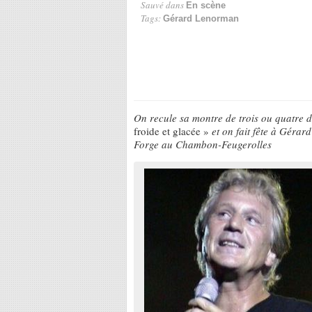
Sauvé dans
En scène
Tags:
Gérard Lenorman
On recule sa montre de trois ou quatre 
froide et glacée »
et on fait fête à Géra
Forge au Chambon-Feugerolles