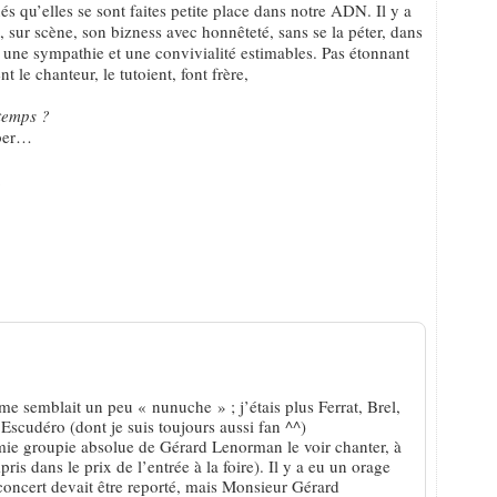
 qu’elles se sont faites petite place dans notre ADN. Il y a
, sur scène, son bizness avec honnêteté, sans se la péter, dans
c une sympathie et une convivialité estimables. Pas étonnant
nt le chanteur, le tutoient, font frère,
 temps ?
mber…
.
 dis
 me semblait un peu « nunuche » ; j’étais plus Ferrat, Brel,
Escudéro (dont je suis toujours aussi fan ^^)
amie groupie absolue de Gérard Lenorman le voir chanter, à
ris dans le prix de l’entrée à la foire). Il y a eu un orage
concert devait être reporté, mais Monsieur Gérard