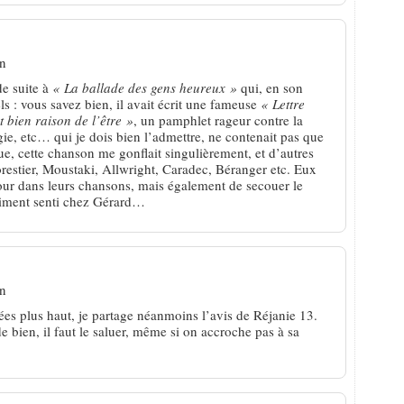
in
e suite à
« La ballade des gens heureux »
qui, en son
 : vous savez bien, il avait écrit une fameuse
« Lettre
 bien raison de l’être »
, un pamphlet rageur contre la
gie, etc… qui je dois bien l’admettre, ne contenait pas que
ue, cette chanson me gonflait singulièrement, et d’autres
restier, Moustaki, Allwright, Caradec, Béranger etc. Eux
our dans leurs chansons, mais également de secouer le
aiment senti chez Gérard…
in
mées plus haut, je partage néanmoins l’avis de Réjanie 13.
bien, il faut le saluer, même si on accroche pas à sa