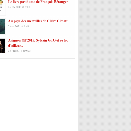
Le livre posthume de François Béranger
26 fév 2013 at 6:00
Au pays des merveilles de Claire Gimatt
7 mai 2021 at 1:48
Avignon Off 2015, Sylvain GirO et ce lac
d’ailleur...
23 juil 2015 at 9:23