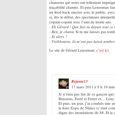
chansons qui nous ont tellement imprégnés
traçabilité chantée. Et puis Lenorman fait
un feed-back sincère avec le public, ave
si, dès le début, des spectateurs interpelle
copain-copain avec l’ami de trente ans.
- Eh Gérard ! Que fais-tu depuis tout ce
- Ben, je chante
Si tu me laisses pas to
- Et alors ?
- Visiblement, ils m’ont pas laissé tomber
Le site de Gérard Lenorman,
c’est ici
.
5 Réponses à
Revoir Lenorman,
Réjanie13
17 mars 2011 à 9 h 19 min
Je n’étais pas fan de ce garçon qui
Brassens, Ferré et Ferrer et… Leny 
Et puis, un jour, j’ai conduis une 
la foire Expo de Nîmes (c’était comp
digne des inondations de 88. Et le 