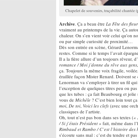
Chapelet de souvenirs, traçabilité chantée 
Archive
. Ça a beau être
La Fête des fleur
vraiment au printemps de la vie. Ça aut
chaleur. On s’en vient voir celui qu’on n
ou par simple curiosité de proximité…
Dès son entrée en scène, Gérard Lenor
restes. Comme si le temps l’avait épargn
Il a la fière allure d’un toujours rêveur,
romance / Moi j’donne du rêve aux gens
ça. Toujours la même voix fragile, voilé
éraillée façon Mister Renard. Doivent s
Lenorman va s’employer à tirer un fil qui 
l’exception de quelques titres peu ou pas 
que les tubes : ça fait Beaubourg et jolie
vous de
Michèle
? C’est bien loin tout ça
moi
,
De toi
,
Voici les clefs
(avec une orch
classiques de l’artiste.
Oh, tout n’est pas bon dans ses textes (
« 
/ Si j’étais Président »
fait, même dans l’
Rimbaud et Rambo / C’est l’histoire des
s’écoute sans mal : c’est du tendre et pa