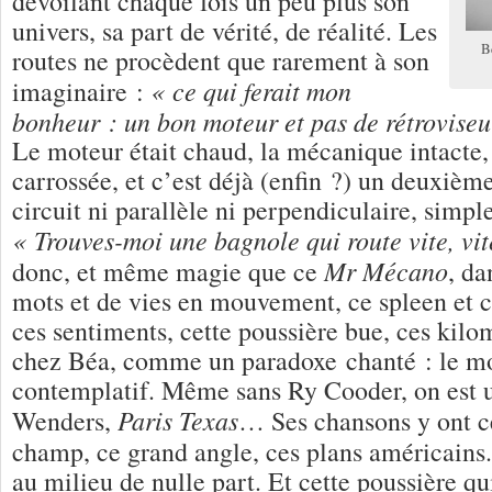
dévoilant chaque fois un peu plus son
univers, sa part de vérité, de réalité. Les
B
routes ne procèdent que rarement à son
« ce qui ferait mon
imaginaire :
bonheur : un bon moteur et pas de rétroviseu
Le moteur était chaud, la mécanique intacte, 
carrossée, et c’est déjà (enfin ?) un deuxième
circuit ni parallèle ni perpendiculaire, simpl
« Trouves-moi une bagnole qui route vite, vit
Mr Mécano
donc, et même magie que ce
, da
mots et de vies en mouvement, ce spleen et c
ces sentiments, cette poussière bue, ces kilom
chez Béa, comme un paradoxe chanté : le mo
contemplatif. Même sans Ry Cooder, on est 
Paris Texas
Wenders,
… Ses chansons y ont c
champ, ce grand angle, ces plans américains
au milieu de nulle part. Et cette poussière qu