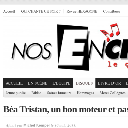
Accueil
QUI CHANTE CE SOIR ?
Revue HEXAGONE
Contribuer
ACCUEIL
EN SCÈNE
L'ÉQUIPE
DISQUES
LIVRE D’OR
Jeune public
Biblio
Saines humeurs
Hommages
Merci Collègues
Béa Tristan, un bon moteur et pa
Ajouté par
le 10 août 2011.
Michel Kemper
Par