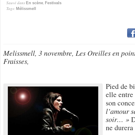
Sauvé dans
,
En scène
Festivals
Tags:
Mélissmell
Melissmell, 3 novembre, Les Oreilles en poin
Fraisses,
Pied de bi
elle entre
son conce
l’amour s
soir… »
D
ne durera 