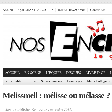
Accueil
QUI CHANTE CE SOIR ?
Revue HEXAGONE
Contribuer
ACCUEIL
EN SCÈNE
L'ÉQUIPE
DISQUES
LIVRE D’OR
Jeune public
Biblio
Saines humeurs
Hommages
Merci Collègues
Melissmell : mélisse ou mélasse ?
Ajouté par
le 4 novembre 2011.
Michel Kemper
Par