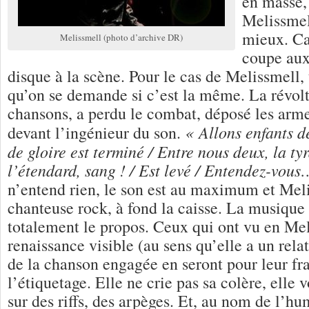
en masse,
Melissmel
mieux. Car
Melissmell (photo d’archive DR)
coupe aux
disque à la scène. Pour le cas de Melissmell, t
qu’on se demande si c’est la même. La révol
chansons, a perdu le combat, déposé les arme
« Allons enfants de
devant l’ingénieur du son.
de gloire est terminé / Entre nous deux, la ty
l’étendard, sang ! / Est levé / Entendez-vous
n’entend rien, le son est au maximum et Meli
chanteuse rock, à fond la caisse. La musique
totalement le propos. Ceux qui ont vu en Mel
renaissance visible (au sens qu’elle a un rela
de la chanson engagée en seront pour leur frai
l’étiquetage. Elle ne crie pas sa colère, elle
sur des riffs, des arpèges. Et, au nom de l’h