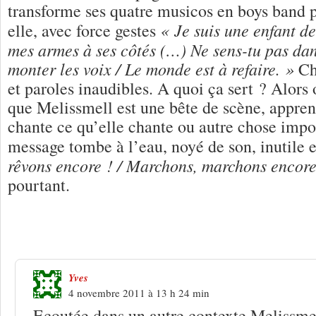
transforme ses quatre musicos en boys band p
« Je suis une enfant de 
elle, avec force gestes
mes armes à ses côtés (…) Ne sens-tu pas dans
monter les voix / Le monde est à refaire. »
Ch
et paroles inaudibles. A quoi ça sert ? Alors 
que Melissmell est une bête de scène, apprent
chante ce qu’elle chante ou autre chose impo
message tombe à l’eau, noyé de son, inutile e
rêvons encore ! / Marchons, marchons encore
pourtant.
11 Réponses à
Melissmell : mélisse ou
Yves
4 novembre 2011 à 13 h 24 min
Ecoutée dans un autre contexte Melissme