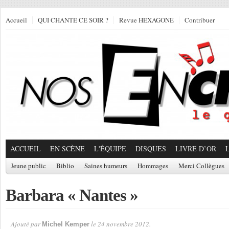
Accueil
QUI CHANTE CE SOIR ?
Revue HEXAGONE
Contribuer
ACCUEIL
EN SCÈNE
L'ÉQUIPE
DISQUES
LIVRE D’OR
Jeune public
Biblio
Saines humeurs
Hommages
Merci Collègues
Barbara « Nantes »
Ajouté par
le 24 novembre 2012.
Michel Kemper
Par