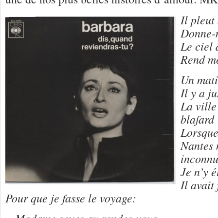
Il pleut
Donne-m
Le ciel
Rend mo
Un mati
Il y a j
La ville
blafard
Lorsque 
Nantes 
inconn
Je n’y 
Il avait
Pour que je fasse le voyage:
« Madame soyez au rendez-vous